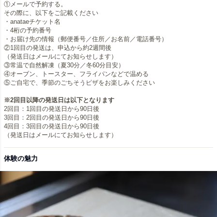
①メールで予約する。
その際に、以下をご記載ください
・anataeチケット名
・4桁の予約番号
・お届け先の情報（郵便番号／住所／お名前／電話番号）
②1回目の発送は、申込から約2週間後
（発送日はメールにてお知らせします）
③常温で自然解凍（夏30分／冬60分目安）
④オーブン、トースター、フライパンなどで温める
⑤ご自宅で、季節のごちそうピザをお楽しみください
※2回目以降の発送日は以下となります
2回目：1回目の発送日から90日後
3回目：2回目の発送日から90日後
4回目：3回目の発送日から90日後
（発送日はメールにてお知らせします）
体験の魅力