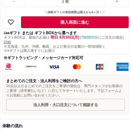
-
1
枚
+
体験ギフトの有効期限は購入から6ヶ月！
購入画面に進む
eギフト または ギフトBOXから選べます
明日 8月10日(月)
ギフトBOXは、最短のお届け
(
7時間05分
にご注文の場合)
詳細
※北海道、九州、沖縄、離島、および東北や近畿の一部地域除く
※eギフトは購入後すぐにお届け
ギフトラッピング・メッセージカード対応可
まとめてのご注文・法人利用をご検討の方へ
10点以上のまとめてのご注文をご希望の場合は、専門スタッフがお客様の
ご要望（請求書払いなど）に応じてサポートいたします。下記フォームよ
りお気軽にお問い合わせください。
法人利用・大口注文について相談する
体験の流れ