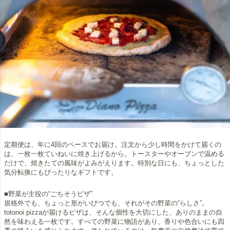
定期便は、年に4回のペースでお届け。注文から少し時間をかけて届くの
は、一枚一枚ていねいに焼き上げるから。トースターやオーブンで温める
だけで、焼きたての風味がよみがえります。特別な日にも、ちょっとした
気分転換にもぴったりなギフトです。
■野菜が主役の“ごちそうピザ”
規格外でも、ちょっと形がいびつでも、それがその野菜の“らしさ”。
totonoi pizzaが届けるピザは、そんな個性を大切にした、ありのままの自
然を味わえる一枚です。すべての野菜に物語があり、香りや色合いにも四