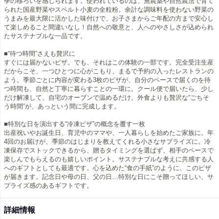
季の移ろいを感じられます。使われているのは、無農薬や自然農法で育て
られた国産野菜やスペルト小麦の全粒粉。余計な調味料を使わない野菜の
うまみを最大限に活かした味付けで、お子さまからご年配の方まで安心し
て楽しめること間違いなし！自然への敬意と、人へのやさしさが込められ
たサステナブルな一品です。
■“待つ時間”さえも贅沢に
すぐには届かないピザ。でも、それはこの体験の一部です。完全受注生産
だからこそ、一つひとつに心がこもり、まるで予約の入ったレストランの
よう。季節ごとに内容が変わる3枚のピザが、自分のペースで届くのを待
つ時間も、自然と丁寧に暮らすことの一環に。クール便で届いたら、少し
だけ解凍して、自宅のオーブンで温めるだけ。外食よりも贅沢な“ごちそ
う時間”が、あっという間に完成します。
■特別な日を演出する“冷凍ピザ”の概念を覆す一枚
出産祝いやお誕生日、育児中のママや、一人暮らしを始めたご家族に。年
4回のお届けが、季節のはじまりを教えてくれる小さなサプライズに。冷
凍保存でストックできるから、贈るタイミングを選ばず、相手のペースで
楽しんでもらえるのも嬉しいポイント。サステナブルな考えに共感する人
へのギフトとしても最適です。心を込めた“食の手紙”のように、このピザ
が届きます。記念日や母の日、父の日…特別な日にこそ贈ってほしい、サ
プライズ感のあるギフトです。
詳細情報