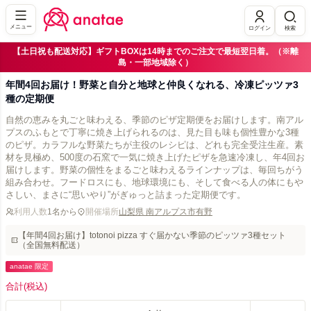
メニュー
ログイン
検索
【土日祝も配送対応】ギフトBOXは14時までのご注文で最短翌日着。（※離
島・一部地域除く）
年間4回お届け！野菜と自分と地球と仲良くなれる、冷凍ピッツァ3
種の定期便
自然の恵みを丸ごと味わえる、季節のピザ定期便をお届けします。南アル
プスのふもとで丁寧に焼き上げられるのは、見た目も味も個性豊かな3種
のピザ。カラフルな野菜たちが主役のレシピは、どれも完全受注生産。素
材を見極め、500度の石窯で一気に焼き上げたピザを急速冷凍し、年4回お
届けします。野菜の個性をまるごと味わえるラインナップは、毎回ちがう
組み合わせ。フードロスにも、地球環境にも、そして食べる人の体にもや
さしい、まさに“思いやり”がぎゅっと詰まった定期便です。
利用人数
1名から
開催場所
山梨県 南アルプス市有野
【年間4回お届け】totonoi pizza すぐ届かない季節のピッツァ3種セット
（全国無料配送）
anatae 限定
合計
(税込)