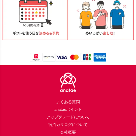
Footer
よくある質問
anataeポイント
アップグレードについて
宿泊カタログについて
会社概要