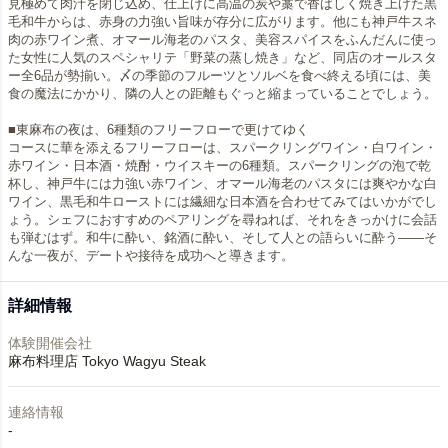
見極めて肉汁を閉じ込め、仕上げに高温の炭や藁で香ばしく焼き上げた黒
毛和牛からは、赤身の力強い旨味が存分に広がります。他にも神戸牛スネ
肉の赤ワイン煮、オマール海老のパスタ、美容スパイスをふんだんに使っ
た女性に人気のスペシャリテ「野菜の蒸し焼き」など、同店のオールスタ
ー全6品が勢揃い。〆の季節のフルーツとソルベを食べ終える頃には、美
食の魔法にかかり、隣の人との距離もぐっと縮まっていることでしょう。
■東麻布の夜は、6種類のフリーフローで更けてゆく
コースに華を添えるフリーフローは、スパークリングワイン・白ワイン・
赤ワイン・日本酒・焼酎・ウイスキーの6種類。スパークリングの泡で乾
杯し、神戸牛には力強い赤ワイン、オマール海老のパスタには爽やかな白
ワイン、黒毛和牛ローストには繊細な日本酒を合わせてみてはいかがでし
ょう。シェフにおすすめのペアリングを尋ねれば、それをきっかけに会話
も弾むはず。和牛に酔い、銘酒に酔い、そして人との語らいに酔う——そ
んな一夜が、デートや接待を成功へと導きます。
詳細情報
体験開催会社
麻布料理店 Tokyo Wagyu Steak
連絡情報
-