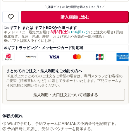
体験ギフトの有効期限は購入から6ヶ月！
購入画面に進む
eギフト または ギフトBOXから選べます
8月8日(土)
ギフトBOXは、最短のお届け
(
16時間17分
にご注文の場合)
詳細
※北海道、九州、沖縄、離島、および東北や近畿の一部地域除く
※eギフトは購入後すぐにお届け
ギフトラッピング・メッセージカード対応可
まとめてのご注文・法人利用をご検討の方へ
10点以上のまとめてのご注文をご希望の場合は、専門スタッフがお客様の
ご要望（請求書払いなど）に応じてサポートいたします。下記フォームよ
りお気軽にお問い合わせください。
法人利用・大口注文について相談する
体験の流れ
① WEBで予約し、予約フォームにANATAEの予約番号を記載する。
② 予約日時に来店し、受付でバウチャーを提示する。