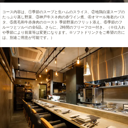
コース内容は、①季節のスープと生ハムのスライス、②地鶏白湯スープの
たっぷり蒸し野菜、③神戸牛スネ肉の赤ワイン煮、④オマール海老のパス
タ、⑤黒毛和牛赤身肉のロースト 季節野菜のフリット添え、⑥季節のフ
ルーツとソルベの全6品。さらに、2時間のフリーフロー付き。（※仕入れ
や季節により前菜等は変更になります。※ソフトドリンクをご希望の方に
は、別途ご用意が可能です。）