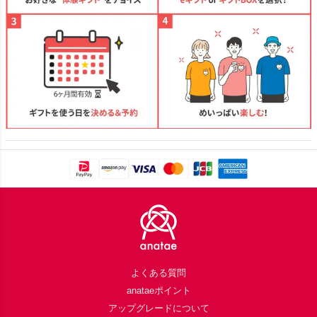
Footer
よくある質問
anataeポイント
アップグレードについて