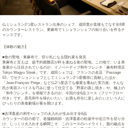
仏ミシュラン2つ星レストラン出身のシェフ、成田寛が直接もてなす全8席
のカウンターレストラン。東麻布でミシュランシェフの知り合いを作るチ
ャンスです。
【体験の魅力】
■食の聖地・東麻布で、切り札になる隠れ家を発見
東麻布と言えば、超予約困難店が軒を連ねる食の聖地。この地で、いま美
食家から注目されているのが、イノベーティブ和牛フレンチ「麻布料理店
Tokyo Wagyu Steak」です。成田シェフは、フランスの名店「Passage
53」でセクションシェフとしてミシュラン2つ星獲得に貢献したほか、
「Jean-François Piège」など仏2つ星店でも修業を重ねた実力派。そんな
氏が美容スパイスを巧みに使って仕立てる「野菜の蒸し焼き」や、極上の
「和牛フレンチ」を堪能できるのが、今回の全6品コース（フリーフロー
付き）です。黒毛和牛を味わいたい、お酒も存分に楽しみたいという人に
ぴったりの美食劇場が幕を開けます。
■吉澤畜産の和牛×シェフの火入れが生み出す全6品
カウンターの目の前で、老舗精肉卸・吉澤畜産の松坂牛や近江牛を切り分
け、じっくり火入れする瞬間こそ、このコースのハイライト。脂の融点を