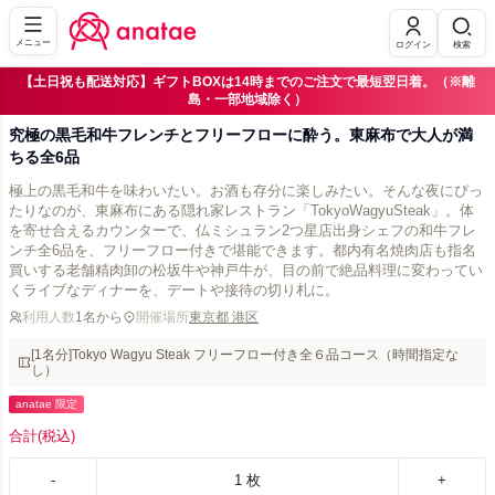
メニュー
ログイン
検索
【土日祝も配送対応】ギフトBOXは14時までのご注文で最短翌日着。（※離
島・一部地域除く）
究極の黒毛和牛フレンチとフリーフローに酔う。東麻布で大人が満
ちる全6品
極上の黒毛和牛を味わいたい。お酒も存分に楽しみたい。そんな夜にぴっ
たりなのが、東麻布にある隠れ家レストラン「TokyoWagyuSteak」。体
を寄せ合えるカウンターで、仏ミシュラン2つ星店出身シェフの和牛フレ
ンチ全6品を、フリーフロー付きで堪能できます。都内有名焼肉店も指名
買いする老舗精肉卸の松坂牛や神戸牛が、目の前で絶品料理に変わってい
くライブなディナーを、デートや接待の切り札に。
利用人数
1名から
開催場所
東京都 港区
[1名分]Tokyo Wagyu Steak フリーフロー付き全６品コース（時間指定な
し）
anatae 限定
合計
(税込)
-
1
枚
+