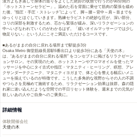
漢方よもぎ蒸しで身体の巡りをよくした絶好の状態で行うのが90分間の
「ホットストーンセラピー」。温めた石を背面に乗せて筋肉の緊張を緩め
た後、“指圧・手圧・ストレッチ”によって、脚～腰～背中～肩～首までを
ゆっくりとほぐしていきます。熟練セラピストの絶妙な圧が、深い部分、
コリの深部を刺激するため、芯から緊張が緩み、深いリラクゼーションの
中へいざなわれていくのがわかるはず。「緩いオイルマッサージでは少し
物足りない」という人にこそご満足いただけるコースです。
■あるがままの自分に戻れる場所まで駅徒歩3分
Osaka Metro 御堂筋線長居駅6番出口より徒歩3分にある「天使の木」
は、“あるがままの自分に戻れる場所” をコンセプトに掲げるリラクゼーシ
ョンサロン。その実現のため、ホットストーンやアロマオイルを使ったマ
ッサージを中心にタイ古式や指圧・マタニティ・ヒーリング、瞑想、アレ
クサンダーテクニーク、マタニティヨガまで、体と心を整える幅広いメニ
ューを揃えているのが特徴です。こうした多角的な視野からその人の不調
やつらさを見極めて施術するため、リラクゼーション効果は抜群。森の隠
れ家に迷い込んだような空間での平日リセット体験を、週末までの元気が
詳細情報
体験開催会社
天使の木