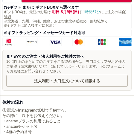
eギフト または ギフトBOXから選べます
明日 8月9日(日)
ギフトBOXは、最短のお届け
(
11時間57分
にご注文の場合)
詳細
※北海道、九州、沖縄、離島、および東北や近畿の一部地域除く
※eギフトは購入後すぐにお届け
ギフトラッピング・メッセージカード対応可
まとめてのご注文・法人利用をご検討の方へ
10点以上のまとめてのご注文をご希望の場合は、専門スタッフがお客様の
ご要望（請求書払いなど）に応じてサポートいたします。下記フォームよ
りお気軽にお問い合わせください。
法人利用・大口注文について相談する
体験の流れ
①電話かInstagramのDMで予約する。
その際に、以下をお伝えください。
・anataeプランの利用であること
・anataeチケット名
・4桁の予約番号