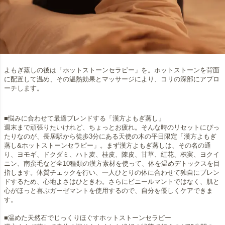
よもぎ蒸しの後は「ホットストーンセラピー」を。ホットストーンを背面
に配置して温め、その温熱効果とマッサージにより、コリの深部にアプロ
ーチします。
■悩みに合わせて最適ブレンドする「漢方よもぎ蒸し」
週末まで頑張りたいけれど、ちょっとお疲れ。そんな時のリセットにぴっ
たりなのが、長居駅から徒歩3分にある天使の木の平日限定「漢方よもぎ
蒸し&ホットストーンセラピー」。まず漢方よもぎ蒸しは、その名の通
り、ヨモギ、ドクダミ、ハト麦、桂皮、陳皮、甘草、紅花、枳実、ヨクイ
ニン、南蛮毛など全10種類の漢方素材を使って、体を温めデトックスを目
指します。体質チェックを行い、一人ひとりの体に合わせて独自にブレン
ドするため、心地よさはひときわ。さらにビニールマントではなく、肌と
心がほっと喜ぶガーゼマントを使用するので、自分を優しくケアできま
す。
■温めた天然石でじっくりほぐすホットストーンセラピー