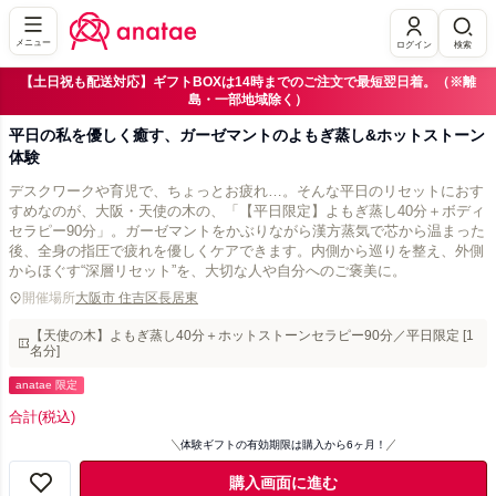
メニュー
ログイン
検索
【土日祝も配送対応】ギフトBOXは14時までのご注文で最短翌日着。（※離
島・一部地域除く）
平日の私を優しく癒す、ガーゼマントのよもぎ蒸し&ホットストーン
体験
デスクワークや育児で、ちょっとお疲れ…。そんな平日のリセットにおす
すめなのが、大阪・天使の木の、「【平日限定】よもぎ蒸し40分＋ボディ
セラピー90分」。ガーゼマントをかぶりながら漢方蒸気で芯から温まった
後、全身の指圧で疲れを優しくケアできます。内側から巡りを整え、外側
からほぐす“深層リセット”を、大切な人や自分へのご褒美に。
開催場所
大阪市 住吉区長居東
【天使の木】よもぎ蒸し40分＋ホットストーンセラピー90分／平日限定 [1
名分]
anatae 限定
合計
(税込)
体験ギフトの有効期限は購入から6ヶ月！
購入画面に進む