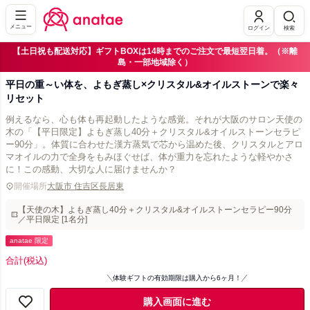
メニュー
ログイン
検索
【土日祝も配送対応】ギフトBOXは14時までのご注文で最短翌日着。（※離
島・一部地域除く）
平日の重～い体を、よもぎ蒸し×クリスタル&オイルストーンで楽々
リセット
例えるなら、心も体も再起動したような感覚。それが大阪のサロン天使の
木の「【平日限定】よもぎ蒸し40分＋クリスタル&オイルストーンセラピ
ー90分」。体質に合わせた漢方蒸気で芯から温めた後、クリスタルとアロ
マオイルの力で全身をもみほぐせば、体が重力を忘れたような軽やかさ
に！この感動、大切な人に届けませんか？
開催場所
大阪市 住吉区長居東
【天使の木】よもぎ蒸し40分＋クリスタル&オイルストーンセラピー90分
／平日限定 [1名分]
anatae 限定
合計
(税込)
体験ギフトの有効期限は購入から6ヶ月！
購入画面に進む