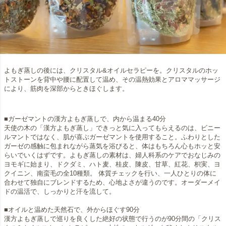
よもぎ蒸しの後には、クリスタル&オイルセラピーを。クリスタルのホッ
トストーンを背中や腰に配置して温め、その温熱効果とアロママッサージ
により、筋肉を深部からときほぐします。
■ガーゼマントの漢方よもぎ蒸しで、内から温まる40分
天使の木の「漢方よもぎ蒸し」できっと気に入ってもらえるのは、ビニー
ルマントではなく、肌が喜ぶガーゼマントを使用すること。ふわりとした
ガーゼの感触に包まれながら蒸気を浴びると、体はもちろん心もホッと安
らいでいくはずです。よもぎ蒸しの素材は、婦人科系のケアでおなじみの
ヨモギに始まり、ドクダミ、ハト麦、桂皮、陳皮、甘草、紅花、枳実、ヨ
クイニン、南蛮毛の全10種類。 体質チェックを行い、一人ひとりの体に
合わせて独自にブレンドするため、心地よさが違うのです。オーダーメイ
ドの温活で、しっかりと汗を流して。
■オイルと温めた天然石で、外からほぐす90分
漢方よもぎ蒸しで巡りを良くした絶好の状態で行うのが90分間の「クリス