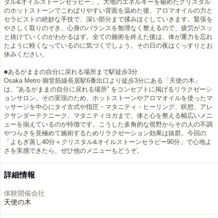
タル&オイルストーンセラピー」。大地のエネルギーを秘めたクリスタル
のホットストーンでこわばりやすい背面を温めた後、アロマオイルの力と
セラピストの絶妙な手技で、深い部分まで揉みほぐしていきます。緊張を
やさしく取りのぞき、心身のバランスを無理なく整えるので、疲労がスッ
と抜けていくのがわかるはず。全ての施術を終えた後は、体が重力を忘れ
たように軽くなっているのに気づくでしょう。その日の夜はぐっすりとお
休みください。
■あるがままの自分に戻れる場所まで駅徒歩3分
Osaka Metro 御堂筋線長居駅6番出口より徒歩3分にある「天使の木」
は、“あるがままの自分に戻れる場所” をコンセプトに掲げるリラクゼーシ
ョンサロン。その実現のため、ホットストーンやアロマオイルを使ったマ
ッサージを中心にタイ古式や指圧・マタニティ・ヒーリング、瞑想、アレ
クサンダーテクニーク、マタニティヨガまで、体と心を整える幅広いメニ
ューを揃えているのが特徴です。こうした多角的な視野からその人の不調
やつらさを見極めて施術するためリラクゼーション効果は抜群。今回の
「よもぎ蒸し40分＋クリスタル&オイルストーンセラピー90分」で心地よ
詳細情報
体験開催会社
天使の木