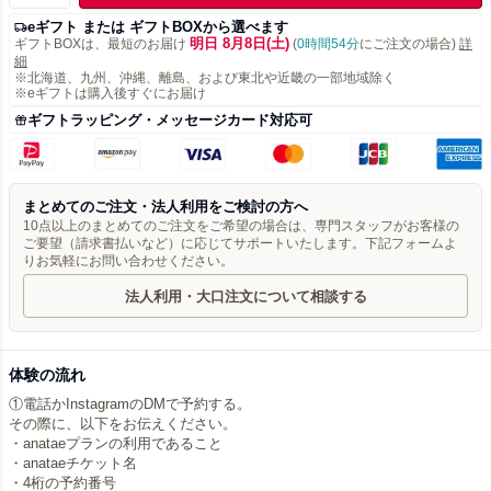
eギフト または ギフトBOXから選べます
明日 8月8日(土)
ギフトBOXは、最短のお届け
(
0時間54分
にご注文の場合)
詳
細
※北海道、九州、沖縄、離島、および東北や近畿の一部地域除く
※eギフトは購入後すぐにお届け
ギフトラッピング・メッセージカード対応可
まとめてのご注文・法人利用をご検討の方へ
10点以上のまとめてのご注文をご希望の場合は、専門スタッフがお客様の
ご要望（請求書払いなど）に応じてサポートいたします。下記フォームよ
りお気軽にお問い合わせください。
法人利用・大口注文について相談する
体験の流れ
①電話かInstagramのDMで予約する。
その際に、以下をお伝えください。
・anataeプランの利用であること
・anataeチケット名
・4桁の予約番号