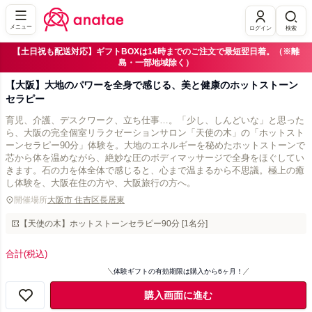
メニュー
ログイン
検索
【土日祝も配送対応】ギフトBOXは14時までのご注文で最短翌日着。（※離
島・一部地域除く）
【大阪】大地のパワーを全身で感じる、美と健康のホットストーン
セラピー
育児、介護、デスクワーク、立ち仕事…。「少し、しんどいな」と思った
ら、大阪の完全個室リラクゼーションサロン「天使の木」の「ホットスト
ーンセラピー90分」体験を。大地のエネルギーを秘めたホットストーンで
芯から体を温めながら、絶妙な圧のボディマッサージで全身をほぐしてい
きます。石の力を体全体で感じると、心まで温まるから不思議。極上の癒
し体験を、大阪在住の方や、大阪旅行の方へ。
開催場所
大阪市 住吉区長居東
【天使の木】ホットストーンセラピー90分 [1名分]
合計
(税込)
体験ギフトの有効期限は購入から6ヶ月！
購入画面に進む