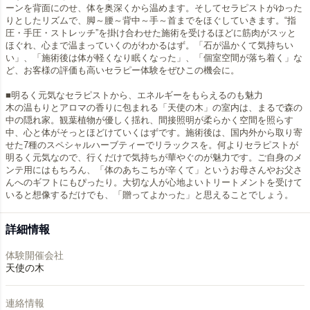
ーンを背面にのせ、体を奥深くから温めます。そしてセラピストがゆった
りとしたリズムで、脚～腰～背中～手～首までをほぐしていきます。“指
圧・手圧・ストレッチ”を掛け合わせた施術を受けるほどに筋肉がスッと
ほぐれ、心まで温まっていくのがわかるはず。「石が温かくて気持ちい
い」、「施術後は体が軽くなり眠くなった」、「個室空間が落ち着く」な
ど、お客様の評価も高いセラピー体験をぜひこの機会に。
■明るく元気なセラピストから、エネルギーをもらえるのも魅力
木の温もりとアロマの香りに包まれる「天使の木」の室内は、まるで森の
中の隠れ家。観葉植物が優しく揺れ、間接照明が柔らかく空間を照らす
中、心と体がそっとほどけていくはずです。施術後は、国内外から取り寄
せた7種のスペシャルハーブティーでリラックスを。何よりセラピストが
明るく元気なので、行くだけで気持ちが華やぐのが魅力です。ご自身のメ
ンテ用にはもちろん、「体のあちこちが辛くて」というお母さんやお父さ
んへのギフトにもぴったり。大切な人が心地よいトリートメントを受けて
詳細情報
体験開催会社
天使の木
連絡情報