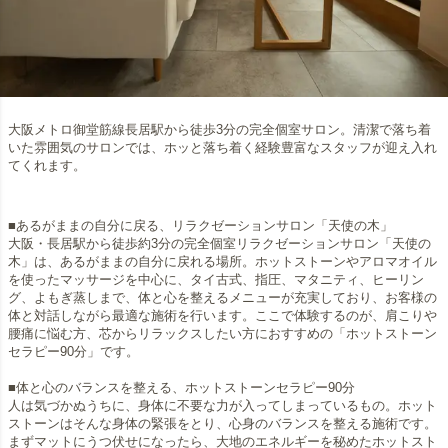
大阪メトロ御堂筋線長居駅から徒歩3分の完全個室サロン。清潔で落ち着
いた雰囲気のサロンでは、ホッと落ち着く経験豊富なスタッフが迎え入れ
てくれます。
■あるがままの自分に戻る、リラクゼーションサロン「天使の木」
大阪・長居駅から徒歩約3分の完全個室リラクゼーションサロン「天使の
木」は、あるがままの自分に戻れる場所。ホットストーンやアロマオイル
を使ったマッサージを中心に、タイ古式、指圧、マタニティ、ヒーリン
グ、よもぎ蒸しまで、体と心を整えるメニューが充実しており、お客様の
体と対話しながら最適な施術を行います。ここで体験するのが、肩こりや
腰痛に悩む方、芯からリラックスしたい方におすすめの「ホットストーン
セラピー90分」です。
■体と心のバランスを整える、ホットストーンセラピー90分
人は気づかぬうちに、身体に不要な力が入ってしまっているもの。ホット
ストーンはそんな身体の緊張をとり、心身のバランスを整える施術です。
まずマットにうつ伏せになったら、大地のエネルギーを秘めたホットスト