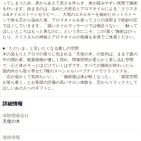
ってしまうため、床からあえて高さを作らず、体が緩みやすい状態で施術
を行います。始まるのは、温めた天然石とアロマオイルによる「クリスタ
ル&オイルストーンセラピー」。大地のエネルギーを秘めたホットストー
ンで体を芯から温めた後、アロマオイルを使ってコリの深部まで絶妙の圧
でほぐしていきます。「緩いオイルマッサージでは物足りない」「触って
ほしいところはもっと奥なのに」という方にこそ、この“届く”施術はぴっ
たり。クリスタルの神秘とアロマオイルの抱擁を全身でご体感ください。
■「ただいま」と言いたくなる癒しの空間
木の温もりとアロマの香りに包まれる「天使の木」の室内は、まるで森の
中の隠れ家。観葉植物が優しく揺れ、間接照明が柔らかく差し込む空間
で、心と体がそっとほどけていくはずです。すべての施術が終わったら、
国内外から取り寄せた7種のスペシャルハーブティーでリラックスを。
「石が温かくて気持ちいい」、「施術後は体が軽くなった」、「個室空間
が落ち着く」とお客様の評価の高いサロン体験を、芯からリラックスして
ほしいあの人へのギフトに。
詳細情報
体験開催会社
天使の木
連絡情報