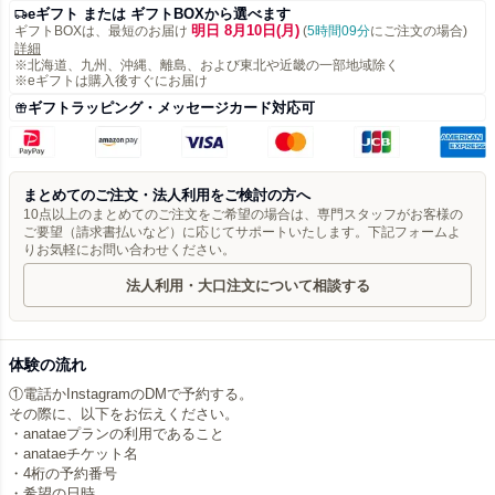
eギフト または ギフトBOXから選べます
明日 8月10日(月)
ギフトBOXは、最短のお届け
(
5時間09分
にご注文の場合)
詳細
※北海道、九州、沖縄、離島、および東北や近畿の一部地域除く
※eギフトは購入後すぐにお届け
ギフトラッピング・メッセージカード対応可
まとめてのご注文・法人利用をご検討の方へ
10点以上のまとめてのご注文をご希望の場合は、専門スタッフがお客様の
ご要望（請求書払いなど）に応じてサポートいたします。下記フォームよ
りお気軽にお問い合わせください。
法人利用・大口注文について相談する
体験の流れ
①電話かInstagramのDMで予約する。
その際に、以下をお伝えください。
・anataeプランの利用であること
・anataeチケット名
・4桁の予約番号
・希望の日時