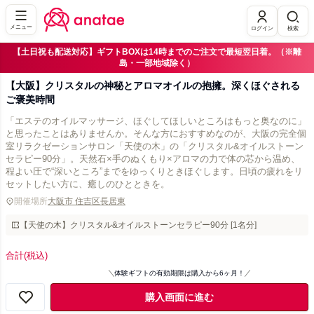
メニュー
ログイン
検索
【土日祝も配送対応】ギフトBOXは14時までのご注文で最短翌日着。（※離
島・一部地域除く）
【大阪】クリスタルの神秘とアロマオイルの抱擁。深くほぐされる
ご褒美時間
「エステのオイルマッサージ、ほぐしてほしいところはもっと奥なのに」
と思ったことはありませんか。そんな方におすすめなのが、大阪の完全個
室リラクゼーションサロン「天使の木」の「クリスタル&オイルストーン
セラピー90分」。天然石×手のぬくもり×アロマの力で体の芯から温め、
程よい圧で“深いところ”までをゆっくりときほぐします。日頃の疲れをリ
セットしたい方に、癒しのひとときを。
開催場所
大阪市 住吉区長居東
【天使の木】クリスタル&オイルストーンセラピー90分 [1名分]
合計
(税込)
体験ギフトの有効期限は購入から6ヶ月！
購入画面に進む