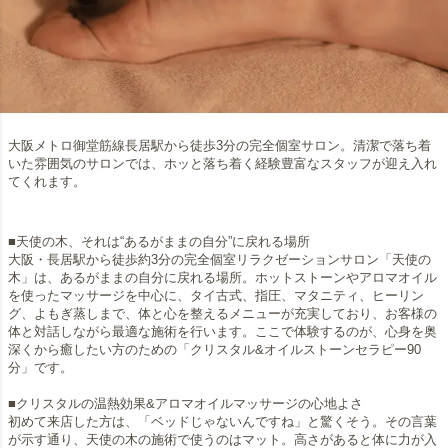
大阪メトロ御堂筋線長居駅から徒歩3分の完全個室サロン。清潔で落ち着
いた雰囲気のサロンでは、ホッと落ち着く経験豊富なスタッフが迎え入れ
てくれます。
■天使の木、それは“あるがままの自分”に戻れる場所
大阪・長居駅から徒歩約3分の完全個室リラクゼーションサロン「天使の
木」は、あるがままの自分に戻れる場所。ホットストーンやアロマオイル
を使ったマッサージを中心に、タイ古式、指圧、マタニティ、ヒーリン
グ、よもぎ蒸しまで、体と心を整えるメニューが充実しており、お客様の
体と対話しながら最適な施術を行います。ここで体験するのが、心身を奥
深くから癒したい方のための「クリスタル&オイルストーンセラピー90
分」です。
■クリスタルの温熱効果&アロマオイルマッサージの心地よさ
初めて来店した方は、「ベッドじゃないんですね」と驚くそう。その言葉
が示す通り、天使の木の施術で使うのはマット。高さがあると体に力が入