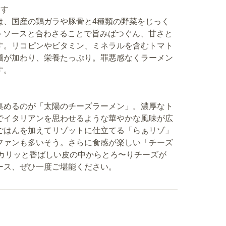
ます
は、国産の鶏ガラや豚骨と4種類の野菜をじっく
トソースと合わさることで旨みばつぐん、甘さと
す。リコピンやビタミン、ミネラルを含むトマト
麺が加わり、栄養たっぷり。罪悪感なくラーメン
す。
ス
集めるのが「太陽のチーズラーメン」。濃厚なト
でイタリアンを思わせるような華やかな風味が広
ごはんを加えてリゾットに仕立てる「らぁリゾ」
ファンも多いそう。さらに食感が楽しい「チーズ
、カリッと香ばしい皮の中からとろ〜りチーズが
ース、ぜひ一度ご堪能ください。