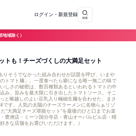
ログイン・新規登録
検索
部地域除く）
ットも！チーズづくしの大満足セット
、ありそうでなかった組み合わせが話題を呼び、いまや
のトマト麺」。一度食べたら癖になる唯一無二の味で
いしさの秘密は、数百種類あるといわれるトマトの中
込み、旨みを最大限に引き出したトマトソース。そこ
っと喉越しのよい豆乳入り極細生麺を合わせた、まさ
一杯です。人気の太陽のチーズラーメンに名物らぁリゾ
えた“大満足チーズ堪能セット”を最後のひと口までお楽
・豊洲店・ミーツ国分寺店・青山オーバルビル店・晴
好きな店舗をお選びいただけます。）