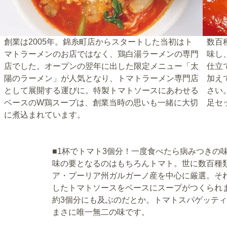
創業は2005年。錦糸町店からスタートした当初はト
数百
マトラーメンのお店ではなく、鶏白湯ラーメンの専門
味し
店でした。オープンの翌年に出した限定メニュー「太
仕立
陽のラーメン」が人気となり、トマトラーメン専門店
加え
として展開する運びに。特製トマトソースにあわせる
さい
ベースのW鶏スープは、創業当時の思いも一緒に大切
足セ
に煮込まれています。
■1杯でトマト3個分！一度食べたら病みつきの
味の要となるのはもちろんトマト。世に数百種
ア・プーリア州ガルガーノ産を中心に厳選。そ
したトマトソースをベースにスープがつくられ
約3個分にも及ぶのだとか。トマトスパゲッテ
まさに唯一無二の味です。