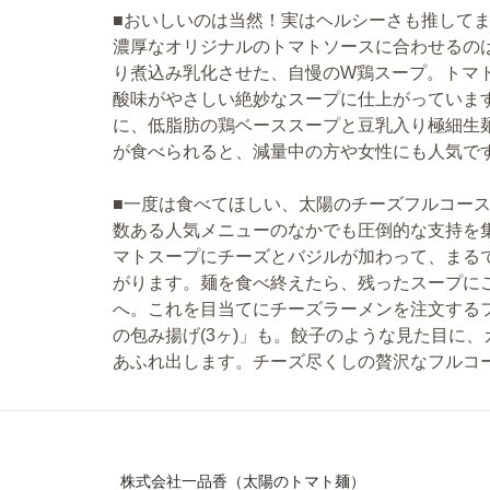
■おいしいのは当然！実はヘルシーさも推して
濃厚なオリジナルのトマトソースに合わせるの
り煮込み乳化させた、自慢のW鶏スープ。トマ
酸味がやさしい絶妙なスープに仕上がっていま
に、低脂肪の鶏ベーススープと豆乳入り極細生
が食べられると、減量中の方や女性にも人気で
■一度は食べてほしい、太陽のチーズフルコー
数ある人気メニューのなかでも圧倒的な支持を
マトスープにチーズとバジルが加わって、まる
がります。麺を食べ終えたら、残ったスープに
へ。これを目当てにチーズラーメンを注文する
の包み揚げ(3ヶ)」も。餃子のような見た目に
あふれ出します。チーズ尽くしの贅沢なフルコ
株式会社一品香（太陽のトマト麺）