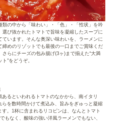
種類の中から「味わい」・「色」・「性状」を吟
、選び抜かれたトマトで旨味を凝縮したスープに
てています。そんな奥深い味わいを、ラーメンに
て締めのリゾットでも最後の一口までご賞味くだ
。さらにチーズの包み揚げ(3ヶ)まで揃えた“大満
ット”をどうぞ。
味
類あるといわれるトマトのなかから、南イタリ
れらを数時間かけて煮込み、旨みをぎゅっと凝縮
ます。1杯に含まれるリコピンは、なんとトマト
ィでもなく、酸味の強い洋風ラーメンでもない、