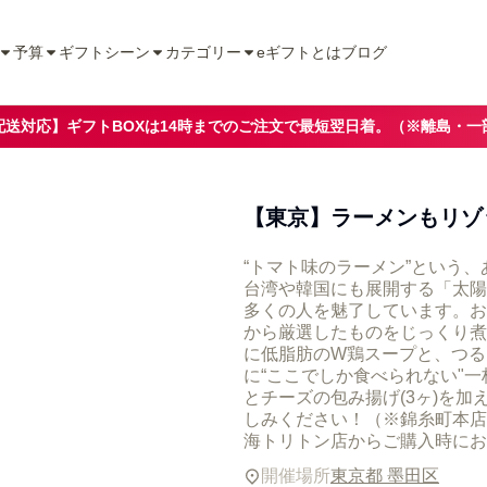
予算
ギフトシーン
カテゴリー
eギフトとは
ブログ
配送対応】ギフトBOXは14時までのご注文で最短翌日着。（※離島・一
【東京】ラーメンもリゾ
“トマト味のラーメン”という
台湾や韓国にも展開する「太陽
多くの人を魅了しています。お
から厳選したものをじっくり煮
に低脂肪のW鶏スープと、つる
に“ここでしか食べられない"
とチーズの包み揚げ(3ヶ)を加
しみください！（※錦糸町本店
海トリトン店からご購入時にお
開催場所
東京都 墨田区