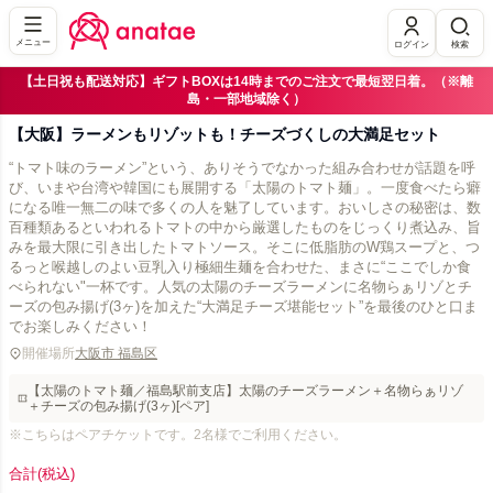
メニュー
ログイン
検索
【土日祝も配送対応】ギフトBOXは14時までのご注文で最短翌日着。（※離
島・一部地域除く）
【大阪】ラーメンもリゾットも！チーズづくしの大満足セット
“トマト味のラーメン”という、ありそうでなかった組み合わせが話題を呼
び、いまや台湾や韓国にも展開する「太陽のトマト麺」。一度食べたら癖
になる唯一無二の味で多くの人を魅了しています。おいしさの秘密は、数
百種類あるといわれるトマトの中から厳選したものをじっくり煮込み、旨
みを最大限に引き出したトマトソース。そこに低脂肪のW鶏スープと、つ
るっと喉越しのよい豆乳入り極細生麺を合わせた、まさに“ここでしか食
べられない"一杯です。人気の太陽のチーズラーメンに名物らぁリゾとチ
ーズの包み揚げ(3ヶ)を加えた“大満足チーズ堪能セット”を最後のひと口ま
でお楽しみください！
開催場所
大阪市 福島区
【太陽のトマト麺／福島駅前支店】太陽のチーズラーメン＋名物らぁリゾ
＋チーズの包み揚げ(3ヶ)[ペア]
※こちらはペアチケットです。2名様でご利用ください。
合計
(税込)