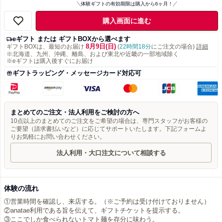
体験ギフトの有効期限は購入から6ヶ月！
購入画面に進む
eギフト または ギフトBOXから選べます
8月9日(日)
ギフトBOXは、最短のお届け
(
22時間18分
にご注文の場合)
詳細
※北海道、九州、沖縄、離島、および東北や近畿の一部地域除く
※eギフトは購入後すぐにお届け
ギフトラッピング・メッセージカード対応可
まとめてのご注文・法人利用をご検討の方へ
10点以上のまとめてのご注文をご希望の場合は、専門スタッフがお客様の
ご要望（請求書払いなど）に応じてサポートいたします。下記フォームよ
りお気軽にお問い合わせください。
法人利用・大口注文について相談する
体験の流れ
①営業時間を確認し、来店する。（※ご予約は受け付けておりません）
②anatae利用である旨を伝えて、ギフトチケットを提示する。
③ここでしか食べられないトマト麺を存分に味わう。