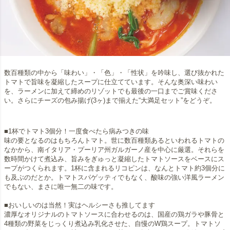
数百種類の中から「味わい」・「色」・「性状」を吟味し、選び抜かれた
トマトで旨味を凝縮したスープに仕立てています。そんな奥深い味わい
を、ラーメンに加えて締めのリゾットでも最後の一口までご賞味くださ
い。さらにチーズの包み揚げ(3ヶ)まで揃えた“大満足セット”をどうぞ。
■1杯でトマト3個分！一度食べたら病みつきの味
味の要となるのはもちろんトマト。世に数百種類あるといわれるトマトの
なかから、南イタリア・プーリア州ガルガーノ産を中心に厳選。それらを
数時間かけて煮込み、旨みをぎゅっと凝縮したトマトソースをベースにス
ープがつくられます。1杯に含まれるリコピンは、なんとトマト約3個分に
も及ぶのだとか。トマトスパゲッティでもなく、酸味の強い洋風ラーメン
でもない、まさに唯一無二の味です。
■おいしいのは当然！実はヘルシーさも推してます
濃厚なオリジナルのトマトソースに合わせるのは、国産の鶏ガラや豚骨と
4種類の野菜をじっくり煮込み乳化させた、自慢のW鶏スープ。トマトソ