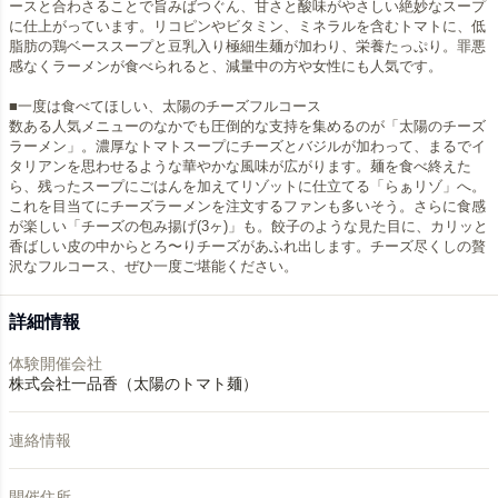
ースと合わさることで旨みばつぐん、甘さと酸味がやさしい絶妙なスープ
に仕上がっています。リコピンやビタミン、ミネラルを含むトマトに、低
脂肪の鶏ベーススープと豆乳入り極細生麺が加わり、栄養たっぷり。罪悪
感なくラーメンが食べられると、減量中の方や女性にも人気です。
■一度は食べてほしい、太陽のチーズフルコース
数ある人気メニューのなかでも圧倒的な支持を集めるのが「太陽のチーズ
ラーメン」。濃厚なトマトスープにチーズとバジルが加わって、まるでイ
タリアンを思わせるような華やかな風味が広がります。麺を食べ終えた
ら、残ったスープにごはんを加えてリゾットに仕立てる「らぁリゾ」へ。
これを目当てにチーズラーメンを注文するファンも多いそう。さらに食感
が楽しい「チーズの包み揚げ(3ヶ)」も。餃子のような見た目に、カリッと
香ばしい皮の中からとろ〜りチーズがあふれ出します。チーズ尽くしの贅
沢なフルコース、ぜひ一度ご堪能ください。
詳細情報
体験開催会社
株式会社一品香（太陽のトマト麺）
連絡情報
開催住所