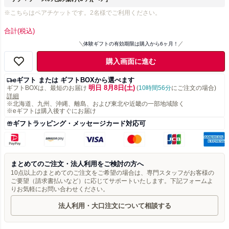
※こちらはペアチケットです。2名様でご利用ください。
合計
(税込)
体験ギフトの有効期限は購入から6ヶ月！
購入画面に進む
eギフト または ギフトBOXから選べます
明日 8月8日(土)
ギフトBOXは、最短のお届け
(
10時間56分
にご注文の場合)
詳細
※北海道、九州、沖縄、離島、および東北や近畿の一部地域除く
※eギフトは購入後すぐにお届け
ギフトラッピング・メッセージカード対応可
まとめてのご注文・法人利用をご検討の方へ
10点以上のまとめてのご注文をご希望の場合は、専門スタッフがお客様の
ご要望（請求書払いなど）に応じてサポートいたします。下記フォームよ
りお気軽にお問い合わせください。
法人利用・大口注文について相談する