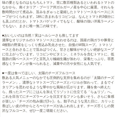
味の要となるのはもちろんトマト。世に数百種類あるといわれるトマトの
なかから、南イタリア・プーリア州ガルガーノ産を中心に厳選。それらを
数時間かけて煮込み、旨みをぎゅっと凝縮したトマトソースをベースにス
ープがつくられます。1杯に含まれるリコピンは、なんとトマト約3個分に
も及ぶのだとか。トマトスパゲッティでもなく、酸味の強い洋風ラーメン
でもない、まさに唯一無二の味です。
■おいしいのは当然！実はヘルシーさも推してます
濃厚なオリジナルのトマトソースに合わせるのは、国産の鶏ガラや豚骨と
4種類の野菜をじっくり煮込み乳化させた、自慢のW鶏スープ。トマトソ
ースと合わさることで旨みばつぐん、甘さと酸味がやさしい絶妙なスープ
に仕上がっています。リコピンやビタミン、ミネラルを含むトマトに、低
脂肪の鶏ベーススープと豆乳入り極細生麺が加わり、栄養たっぷり。罪悪
感なくラーメンが食べられると、減量中の方や女性にも人気です。
■一度は食べてほしい、太陽のチーズフルコース
数ある人気メニューのなかでも圧倒的な支持を集めるのが「太陽のチーズ
ラーメン」。濃厚なトマトスープにチーズとバジルが加わって、まるでイ
タリアンを思わせるような華やかな風味が広がります。麺を食べ終えた
ら、残ったスープにごはんを加えてリゾットに仕立てる「らぁリゾ」へ。
これを目当てにチーズラーメンを注文するファンも多いそう。さらに食感
が楽しい「チーズの包み揚げ(3ヶ)」も。餃子のような見た目に、カリッと
香ばしい皮の中からとろ〜りチーズがあふれ出します。チーズ尽くしの贅
沢なフルコース、ぜひ一度ご堪能ください。