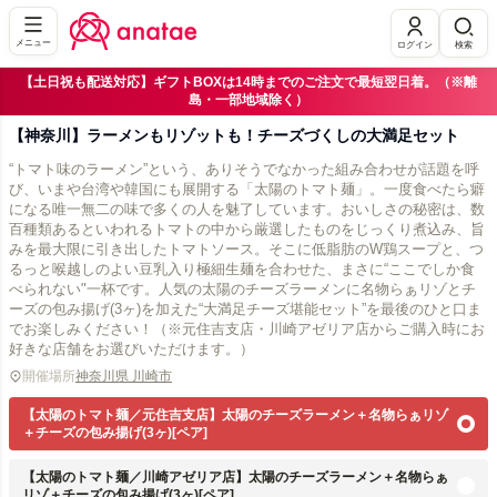
メニュー
ログイン
検索
【土日祝も配送対応】ギフトBOXは14時までのご注文で最短翌日着。（※離
島・一部地域除く）
【神奈川】ラーメンもリゾットも！チーズづくしの大満足セット
“トマト味のラーメン”という、ありそうでなかった組み合わせが話題を呼
び、いまや台湾や韓国にも展開する「太陽のトマト麺」。一度食べたら癖
になる唯一無二の味で多くの人を魅了しています。おいしさの秘密は、数
百種類あるといわれるトマトの中から厳選したものをじっくり煮込み、旨
みを最大限に引き出したトマトソース。そこに低脂肪のW鶏スープと、つ
るっと喉越しのよい豆乳入り極細生麺を合わせた、まさに“ここでしか食
べられない"一杯です。人気の太陽のチーズラーメンに名物らぁリゾとチ
ーズの包み揚げ(3ヶ)を加えた“大満足チーズ堪能セット”を最後のひと口ま
でお楽しみください！（※元住吉支店・川崎アゼリア店からご購入時にお
好きな店舗をお選びいただけます。）
開催場所
神奈川県 川崎市
【太陽のトマト麺／元住吉支店】太陽のチーズラーメン＋名物らぁリゾ
＋チーズの包み揚げ(3ヶ)[ペア]
【太陽のトマト麺／川崎アゼリア店】太陽のチーズラーメン＋名物らぁ
リゾ＋チーズの包み揚げ(3ヶ)[ペア]