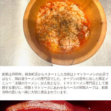
創業は2005年。錦糸町店からスタートした当初はトマトラーメンのお店で
はなく、鶏白湯ラーメンの専門店でした。オープンの翌年に出した限定メ
ニュー「太陽のラーメン」が人気となり、トマトラーメン専門店として展
開する運びに。特製トマトソースにあわせるベースのW鶏スープは、創業
当時の思いも一緒に大切に煮込まれています。