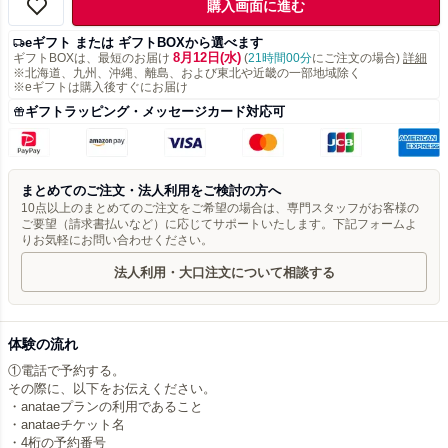
購入画面に進む
eギフト または ギフトBOXから選べます
8月12日(水)
ギフトBOXは、最短のお届け
(
21時間00分
にご注文の場合)
詳細
※北海道、九州、沖縄、離島、および東北や近畿の一部地域除く
※eギフトは購入後すぐにお届け
ギフトラッピング・メッセージカード対応可
まとめてのご注文・法人利用をご検討の方へ
10点以上のまとめてのご注文をご希望の場合は、専門スタッフがお客様の
ご要望（請求書払いなど）に応じてサポートいたします。下記フォームよ
りお気軽にお問い合わせください。
法人利用・大口注文について相談する
体験の流れ
①電話で予約する。
その際に、以下をお伝えください。
・anataeプランの利用であること
・anataeチケット名
・4桁の予約番号