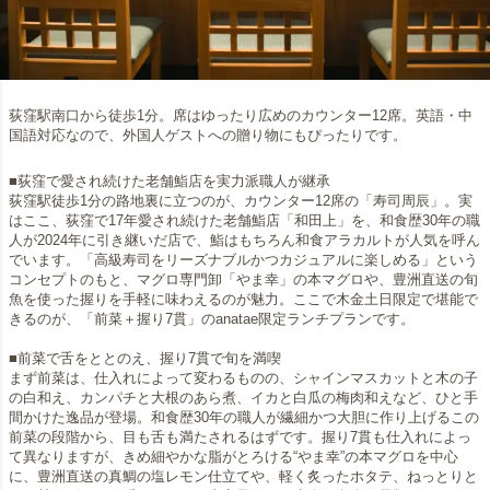
荻窪駅南口から徒歩1分。席はゆったり広めのカウンター12席。英語・中
国語対応なので、外国人ゲストへの贈り物にもぴったりです。
■荻窪で愛され続けた老舗鮨店を実力派職人が継承
荻窪駅徒歩1分の路地裏に立つのが、カウンター12席の「寿司周辰」。実
はここ、荻窪で17年愛され続けた老舗鮨店「和田上」を、和食歴30年の職
人が2024年に引き継いだ店で、鮨はもちろん和食アラカルトが人気を呼ん
でいます。「高級寿司をリーズナブルかつカジュアルに楽しめる」という
コンセプトのもと、マグロ専門卸「やま幸」の本マグロや、豊洲直送の旬
魚を使った握りを手軽に味わえるのが魅力。ここで木金土日限定で堪能で
きるのが、「前菜＋握り7貫」のanatae限定ランチプランです。
■前菜で舌をととのえ、握り7貫で旬を満喫
まず前菜は、仕入れによって変わるものの、シャインマスカットと木の子
の白和え、カンパチと大根のあら煮、イカと白瓜の梅肉和えなど、ひと手
間かけた逸品が登場。和食歴30年の職人が繊細かつ大胆に作り上げるこの
前菜の段階から、目も舌も満たされるはずです。握り7貫も仕入れによっ
て異なりますが、きめ細やかな脂がとろける“やま幸”の本マグロを中心
に、豊洲直送の真鯛の塩レモン仕立てや、軽く炙ったホタテ、ねっとりと