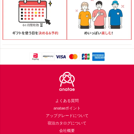
Footer
よくある質問
anataeポイント
アップグレードについて
宿泊カタログについて
会社概要