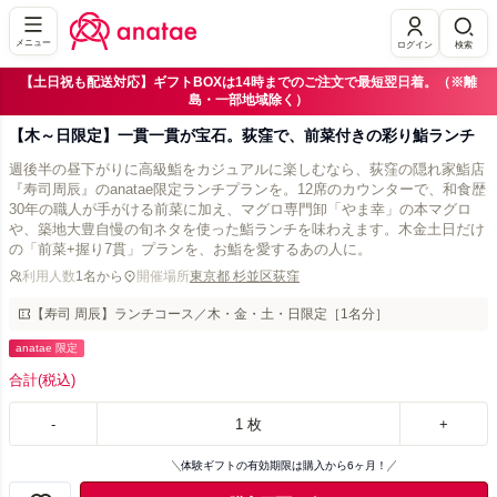
メニュー
ログイン
検索
【土日祝も配送対応】ギフトBOXは14時までのご注文で最短翌日着。（※離
島・一部地域除く）
【木～日限定】一貫一貫が宝石。荻窪で、前菜付きの彩り鮨ランチ
週後半の昼下がりに高級鮨をカジュアルに楽しむなら、荻窪の隠れ家鮨店
『寿司周辰』のanatae限定ランチプランを。12席のカウンターで、和食歴
30年の職人が手がける前菜に加え、マグロ専門卸「やま幸」の本マグロ
や、築地大豊自慢の旬ネタを使った鮨ランチを味わえます。木金土日だけ
の「前菜+握り7貫」プランを、お鮨を愛するあの人に。
利用人数
1名から
開催場所
東京都 杉並区荻窪
【寿司 周辰】ランチコース／木・金・土・日限定［1名分］
anatae 限定
合計
(税込)
-
1
枚
+
体験ギフトの有効期限は購入から6ヶ月！