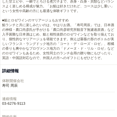
した甘エビや、一瞬でとろける煮穴子まで、赤身・白身・貝類などバラン
スよく楽しめる構成が魅力。「お鮨は好きだけれど、コースは少し重い」
という女性や高齢の方にも最適な体験ギフトです。
■鮨とロゼワインのマリアージュもおすすめ
鮨ランチと共に楽しみたいのは、やはりお酒。「寿司周辰」では、日本酒
の神様・農口尚彦氏が手がける「農口尚彦研究所観音下無濾過原酒」など
入手困難な日本酒はじめ、鮨と相性抜群のロゼワインなどを取り揃えてお
り、個性的なマリアージュを堪能できます。例えば薔薇の形のボトルが美
しいフランス・ラングドック地方の「コート・デ・ローズ・ロゼ」、柑橘
の香りも爽やかなプロヴァンス地方の「ドメーヌ・ド・リル・ロゼ」など
のロゼワインもあるため、女性同士のランチ会用の贈り物にもぴったり。
英語・中国語対応なので、外国人の方へのギフトにもぜひどうぞ。
詳細情報
体験開催会社
寿司 周辰
連絡情報
03-6276-9113
開催住所