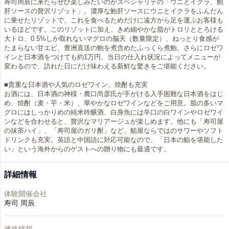
寿司周辰に来たらぜひ楽しみたいのがスペシャリテの「ウニとイクラ、鮑
肝ソースの贅沢リゾット」。濃厚な鮑肝ソースにウニとイクラをふんだん
に乗せたリゾットで、これを食べるためだけに遠方から足を運ぶお客様も
いるほどです。このリゾットに加え、きめ細やかな脂がトロリととろける
大トロ、0.5%しか取れないマグロの脳天（数量限定）、ねっとり食感が
たまらない甘エビ、豊洲直送の鮑を煮含めたふっくら煮鮑、さらにロゼワ
インと日本酒をつけても約1万円。当日の仕入れ状況によってメニューが
変わるので、訪れた日にだけ味わえる新鮮な驚きをご堪能ください。
■貴重な日本酒や人気のロゼワイン、焼酎も充実
お酒には、日本酒の神様・農口尚彦氏が手がける入手困難な日本酒をはじ
め、焼酎（麦・芋・米）、華やかなロゼワインなどをご用意。脂の多いマ
グロにはしっかりめの純米吟醸酒、白身魚には辛口の白ワインやロゼワイ
ンなどを合わせると、贅沢なマリアージュが楽しめます。他にも「寿司屋
の抹茶ハイ」、「寿司屋のガリ酎」など、鮨屋ならではのサワーやソフト
ドリンクも充実。英語と中国語に対応可能なので、「日本の鮨を堪能した
い」という海外からのゲストへの贈り物にも最適です。
詳細情報
体験開催会社
寿司 周辰