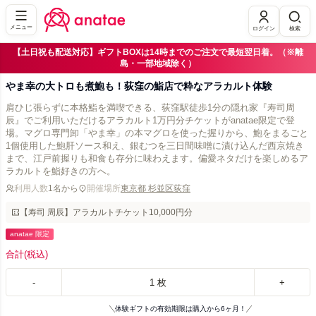
メニュー
ログイン
検索
【土日祝も配送対応】ギフトBOXは14時までのご注文で最短翌日着。（※離
島・一部地域除く）
やま幸の大トロも煮鮑も！荻窪の鮨店で粋なアラカルト体験
肩ひじ張らずに本格鮨を満喫できる、荻窪駅徒歩1分の隠れ家『寿司周
辰』でご利用いただけるアラカルト1万円分チケットがanatae限定で登
場。マグロ専門卸「やま幸」の本マグロを使った握りから、鮑をまるごと
1個使用した鮑肝ソース和え、銀むつを三日間味噌に漬け込んだ西京焼き
まで、江戸前握りも和食も存分に味わえます。偏愛ネタだけを楽しめるア
ラカルトを鮨好きの方へ。
利用人数
1名から
開催場所
東京都 杉並区荻窪
【寿司 周辰】アラカルトチケット10,000円分
anatae 限定
合計
(税込)
-
1
枚
+
体験ギフトの有効期限は購入から6ヶ月！