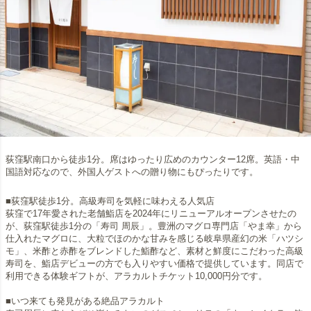
荻窪駅南口から徒歩1分。席はゆったり広めのカウンター12席。英語・中
国語対応なので、外国人ゲストへの贈り物にもぴったりです。
■荻窪駅徒歩1分。高級寿司を気軽に味わえる人気店
荻窪で17年愛された老舗鮨店を2024年にリニューアルオープンさせたの
が、荻窪駅徒歩1分の「寿司 周辰」。豊洲のマグロ専門店「やま幸」から
仕入れたマグロに、大粒でほのかな甘みを感じる岐阜県産幻の米「ハツシ
モ」、米酢と赤酢をブレンドした鮨酢など、素材と鮮度にこだわった高級
寿司を、鮨店デビューの方でも入りやすい価格で提供しています。同店で
利用できる体験ギフトが、アラカルトチケット10,000円分です。
■いつ来ても発見がある絶品アラカルト