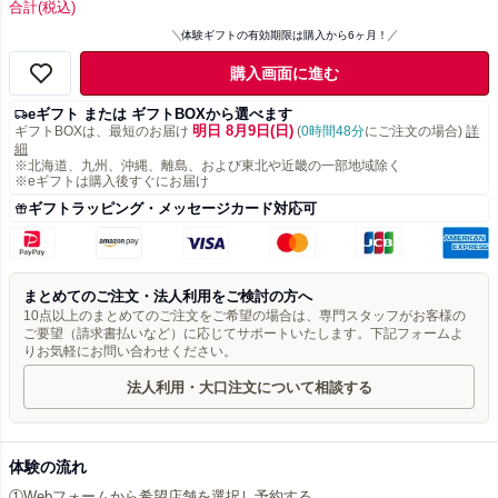
合計
(税込)
体験ギフトの有効期限は購入から6ヶ月！
購入画面に進む
eギフト または ギフトBOXから選べます
明日 8月9日(日)
ギフトBOXは、最短のお届け
(
0時間48分
にご注文の場合)
詳
細
※北海道、九州、沖縄、離島、および東北や近畿の一部地域除く
※eギフトは購入後すぐにお届け
ギフトラッピング・メッセージカード対応可
まとめてのご注文・法人利用をご検討の方へ
10点以上のまとめてのご注文をご希望の場合は、専門スタッフがお客様の
ご要望（請求書払いなど）に応じてサポートいたします。下記フォームよ
りお気軽にお問い合わせください。
法人利用・大口注文について相談する
体験の流れ