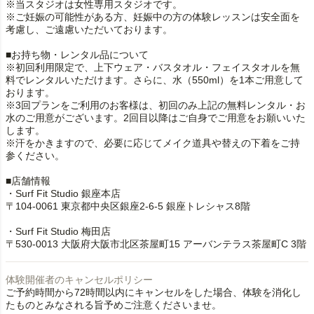
※当スタジオは女性専用スタジオです。
※ご妊娠の可能性がある方、妊娠中の方の体験レッスンは安全面を
考慮し、ご遠慮いただいております。
■お持ち物・レンタル品について
※初回利用限定で、上下ウェア・バスタオル・フェイスタオルを無
料でレンタルいただけます。さらに、水（550ml）を1本ご用意して
おります。
※3回プランをご利用のお客様は、初回のみ上記の無料レンタル・お
水のご用意がございます。2回目以降はご自身でご用意をお願いいた
します。
※汗をかきますので、必要に応じてメイク道具や替えの下着をご持
参ください。
■店舗情報
・Surf Fit Studio 銀座本店
〒104-0061 東京都中央区銀座2-6-5 銀座トレシャス8階
・Surf Fit Studio 梅田店
〒530-0013 大阪府大阪市北区茶屋町15 アーバンテラス茶屋町C 3階
体験開催者のキャンセルポリシー
ご予約時間から72時間以内にキャンセルをした場合、体験を消化し
たものとみなされる旨予めご注意くださいませ。