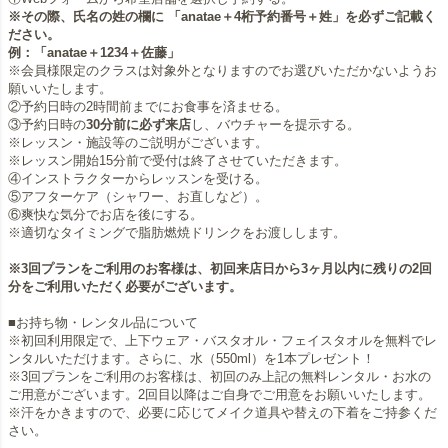
※その際、氏名の姓の欄に 「anatae＋4桁予約番号＋姓」を必ずご記載く
ださい。
例：「anatae＋1234＋佐藤」
※会員様限定のクラスは対象外となりますのでお選びいただかないようお
願いいたします。
②予約日時の2時間前までにお食事を済ませる。
③予約日時の
30分前に必ず来店
し、バウチャーを提示する。
※レッスン・施設等のご説明がございます。
※レッスン開始15分前で受付は終了させていただきます。
④インストラクターからレッスンを受ける。
⑤アフターケア（シャワー、お直しなど）。
⑥爽快な気分でお店を後にする。
※適切なタイミングで脂肪燃焼ドリンクをお渡しします。
※3回プランをご利用のお客様は、初回来店日から3ヶ月以内に残りの2回
分をご利用いただく必要がございます。
■お持ち物・レンタル品について
※初回利用限定で、上下ウェア・バスタオル・フェイスタオルを無料でレ
ンタルいただけます。さらに、水（550ml）を1本プレゼント！
※3回プランをご利用のお客様は、初回のみ上記の無料レンタル・お水の
ご用意がございます。2回目以降はご自身でご用意をお願いいたします。
※汗をかきますので、必要に応じてメイク道具や替えの下着をご持参くだ
さい。