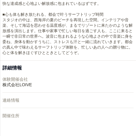
快な達成感と心地よい解放感に包まれているはずです。
■心も体も解き放たれる、都会で叶うサーフトリップ時間
スタジオの中は、西海岸の夏のビーチを再現した空間。インテリアや音
楽、そして海辺を思わせる温度感が、まるでリゾートに来たかのような解
放感を演出します。仕事や家事で忙しい毎日を過ごす人も、ここに来ると
一瞬で非日常の世界へ。波音に包まれるような心地よさの中で音楽に身を
委ね、身体を動かすうちに、ストレスも汗と一緒に流れていきます。都会
の真ん中で味わえるサーフトリップ体験を、忙しいあの人への贈り物に。
心と体を解きほぐすひとときとしてどうぞ。
詳細情報
体験開催会社
株式会社LOIVE
連絡情報
開催住所