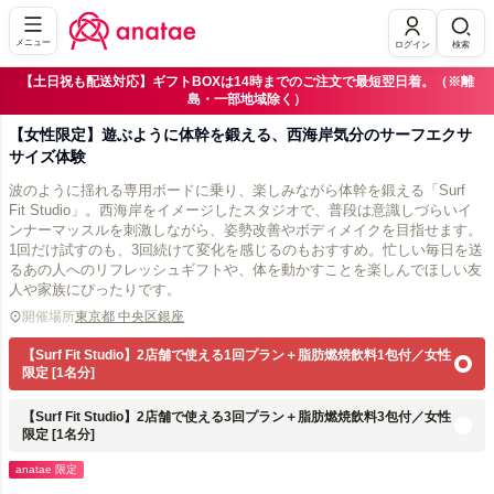
メニュー
ログイン
検索
【土日祝も配送対応】ギフトBOXは14時までのご注文で最短翌日着。（※離
島・一部地域除く）
【女性限定】遊ぶように体幹を鍛える、西海岸気分のサーフエクサ
サイズ体験
波のように揺れる専用ボードに乗り、楽しみながら体幹を鍛える「Surf
Fit Studio」。西海岸をイメージしたスタジオで、普段は意識しづらいイ
ンナーマッスルを刺激しながら、姿勢改善やボディメイクを目指せます。
1回だけ試すのも、3回続けて変化を感じるのもおすすめ。忙しい毎日を送
るあの人へのリフレッシュギフトや、体を動かすことを楽しんでほしい友
人や家族にぴったりです。
開催場所
東京都 中央区銀座
【Surf Fit Studio】2店舗で使える1回プラン＋脂肪燃焼飲料1包付／女性
限定 [1名分]
【Surf Fit Studio】2店舗で使える3回プラン＋脂肪燃焼飲料3包付／女性
限定 [1名分]
anatae 限定