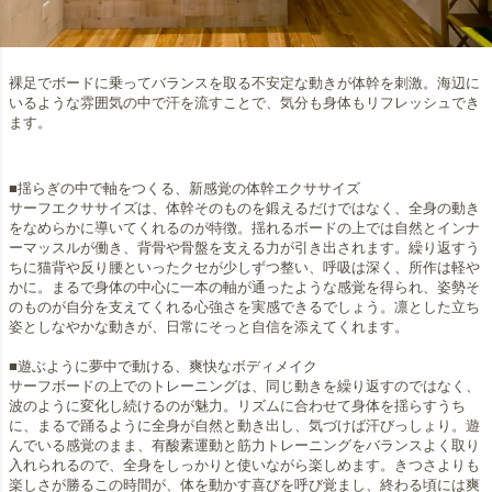
裸足でボードに乗ってバランスを取る不安定な動きが体幹を刺激。海辺に
いるような雰囲気の中で汗を流すことで、気分も身体もリフレッシュでき
ます。
■揺らぎの中で軸をつくる、新感覚の体幹エクササイズ
サーフエクササイズは、体幹そのものを鍛えるだけではなく、全身の動き
をなめらかに導いてくれるのが特徴。揺れるボードの上では自然とインナ
ーマッスルが働き、背骨や骨盤を支える力が引き出されます。繰り返すう
ちに猫背や反り腰といったクセが少しずつ整い、呼吸は深く、所作は軽や
かに。まるで身体の中心に一本の軸が通ったような感覚を得られ、姿勢そ
のものが自分を支えてくれる心強さを実感できるでしょう。凛とした立ち
姿としなやかな動きが、日常にそっと自信を添えてくれます。
■遊ぶように夢中で動ける、爽快なボディメイク
サーフボードの上でのトレーニングは、同じ動きを繰り返すのではなく、
波のように変化し続けるのが魅力。リズムに合わせて身体を揺らすうち
に、まるで踊るように全身が自然と動き出し、気づけば汗びっしょり。遊
んでいる感覚のまま、有酸素運動と筋力トレーニングをバランスよく取り
入れられるので、全身をしっかりと使いながら楽しめます。きつさよりも
楽しさが勝るこの時間が、体を動かす喜びを呼び覚まし、終わる頃には爽