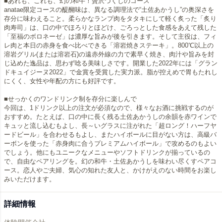
■あれも、これも、幻の和牛！贅沢づくしのコース
anatae限定コースの醍醐味は、異なる調理法で“土佐あかうし”の奥深さを
存分に味わえること。柔らかなランプ肉をタタキにして軽く炙った「炙り
肉寿司」は、口の中でほろりとほどけ、ごろっとした食感をあえて残した
「至福のボロネーゼ」は濃厚な旨みが後を引きます。そして主役は、フィ
レ肉と本日の赤身を食べ比べできる「溶岩焼きステーキ」。800℃以上の
溶岩グリル(または溶岩石)の遠赤外線の力で素早く焼き、肉汁や旨みを封
じ込めた逸品は、思わず唸る美味しさです。開業した2022年には「グラン
ドキュイジーヌ2022」で金賞を受賞した実力派。脂が控えめで胃もたれし
にくく、女性や年配の方にも好評です。
■せっかくのワンドリンク制を存分に楽しんで
今回は、1ドリンク以上の注文が必須なので、様々なお酒に挑戦するのが
おすすめ。たとえば、口の中に長く残る土佐あかうしの余韻を赤ワインで
キュッと流し込むもよし、長～いグラスに注がれた「超ロング！ハーフヤ
ードビール」を合わせるもよし、またハイボールに目がない方は、高級バ
ーボンを使った「赤身肉に合うプレミアムハイボール」で攻めるのもよい
でしょう。他にもユニークなメニューやソフトドリンクが揃っているの
で、自由なペアリングを。幻の和牛・土佐あかうしを味わい尽くすペアコ
ース。恋人やご夫婦、気心の知れた友人と、かけがえのない時間をお楽し
みいただけます。
詳細情報