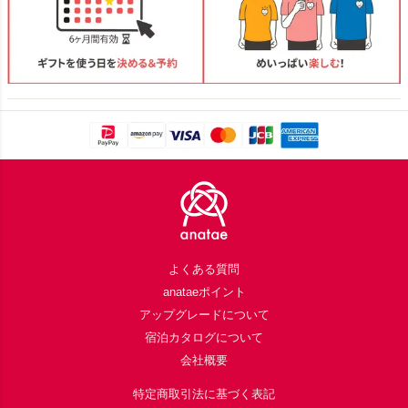
Footer
よくある質問
anataeポイント
アップグレードについて
宿泊カタログについて
会社概要
特定商取引法に基づく表記