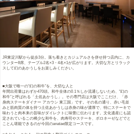
JR東淀川駅から徒歩3分。落ち着きとカジュアルさを併せ持つ店内に、カ
ウンター8席、テーブル2名×3・4名×1が広がります。大切な方とリラック
スして幻のあかうしをお楽しみください。
■大阪で唯一の“幻の和牛”を、大切な人と
年間出荷量はわずか470頭。和牛全体の0.1％しか流通しないため、“幻の
和牛”と呼ばれる「土佐あかうし」。その専門店は大阪でここだけ、「赤
身肉ステーキダイナー アカウシ 東三国」です。その名の通り、赤い毛並
みと筋肉質の体を持つ土佐あかうしは赤身の味が濃厚で、特にステーキで
味わうと肉本来の旨味がダイレクトに味蕾に伝わります。文化遺産にも認
定されているこの稀少な和牛を、肉寿司やステーキ、ボロネーゼなどでと
ことん堪能できるのが今回のanatae限定コースです。