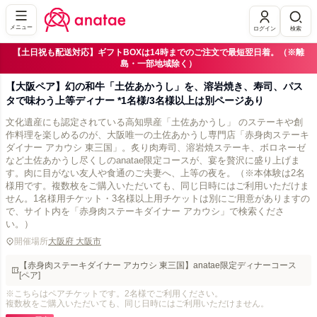
メニュー
ログイン
検索
【土日祝も配送対応】ギフトBOXは14時までのご注文で最短翌日着。（※離
島・一部地域除く）
【大阪ペア】幻の和牛「土佐あかうし」を、溶岩焼き、寿司、パス
タで味わう上等ディナー *1名様/3名様以上は別ページあり
文化遺産にも認定されている高知県産「土佐あかうし」 のステーキや創
作料理を楽しめるのが、大阪唯一の土佐あかうし専門店「赤身肉ステーキ
ダイナー アカウシ 東三国」。炙り肉寿司、溶岩焼ステーキ、ボロネーゼ
など土佐あかうし尽くしのanatae限定コースが、宴を贅沢に盛り上げま
す。肉に目がない友人や食通のご夫妻へ、上等の夜を。（※本体験は2名
様用です。複数枚をご購入いただいても、同じ日時にはご利用いただけま
せん。1名様用チケット・3名様以上用チケットは別にご用意がありますの
で、サイト内を「赤身肉ステーキダイナー アカウシ」で検索くださ
い。）
開催場所
大阪府 大阪市
【赤身肉ステーキダイナー アカウシ 東三国】anatae限定ディナーコース
[ペア]
※こちらはペアチケットです。2名様でご利用ください。
複数枚をご購入いただいても、同じ日時にはご利用いただけません。