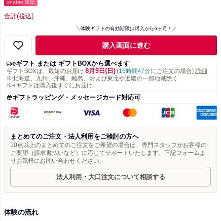
anatae 限定
合計
(税込)
体験ギフトの有効期限は購入から6ヶ月！
購入画面に進む
eギフト または ギフトBOXから選べます
8月9日(日)
ギフトBOXは、最短のお届け
(
16時間47分
にご注文の場合)
詳細
※北海道、九州、沖縄、離島、および東北や近畿の一部地域除く
※eギフトは購入後すぐにお届け
ギフトラッピング・メッセージカード対応可
まとめてのご注文・法人利用をご検討の方へ
10点以上のまとめてのご注文をご希望の場合は、専門スタッフがお客様の
ご要望（請求書払いなど）に応じてサポートいたします。下記フォームよ
りお気軽にお問い合わせください。
法人利用・大口注文について相談する
体験の流れ