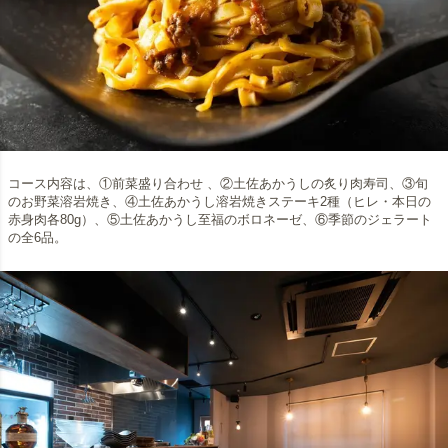
コース内容は、①前菜盛り合わせ 、②土佐あかうしの炙り肉寿司、③旬
のお野菜溶岩焼き、④土佐あかうし溶岩焼きステーキ2種（ヒレ・本日の
赤身肉各80g）、⑤土佐あかうし至福のボロネーゼ、⑥季節のジェラート
の全6品。