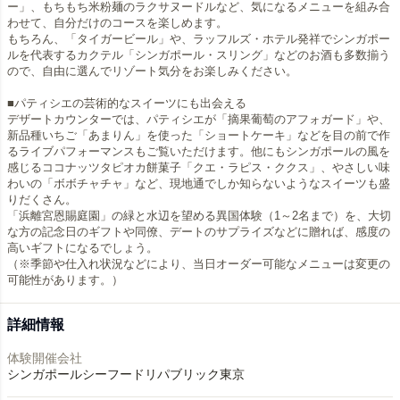
ー」、もちもち米粉麺のラクサヌードルなど、気になるメニューを組み合
わせて、自分だけのコースを楽しめます。
もちろん、「タイガービール」や、ラッフルズ・ホテル発祥でシンガポー
ルを代表するカクテル「シンガポール・スリング」などのお酒も多数揃う
ので、自由に選んでリゾート気分をお楽しみください。
■パティシエの芸術的なスイーツにも出会える
デザートカウンターでは、パティシエが「摘果葡萄のアフォガード」や、
新品種いちご「あまりん」を使った「ショートケーキ」などを目の前で作
るライブパフォーマンスもご覧いただけます。他にもシンガポールの風を
感じるココナッツタピオカ餅菓子「クエ・ラピス・ククス」、やさしい味
わいの「ボボチャチャ」など、現地通でしか知らないようなスイーツも盛
りだくさん。
「浜離宮恩賜庭園」の緑と水辺を望める異国体験（1～2名まで）を、大切
な方の記念日のギフトや同僚、デートのサプライズなどに贈れば、感度の
高いギフトになるでしょう。
（※季節や仕入れ状況などにより、当日オーダー可能なメニューは変更の
可能性があります。）
詳細情報
体験開催会社
シンガポールシーフードリパブリック東京