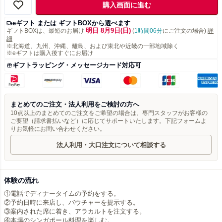
購入画面に進む
eギフト または ギフトBOXから選べます
明日 8月9日(日)
ギフトBOXは、最短のお届け
(
1時間06分
にご注文の場合)
詳
細
※北海道、九州、沖縄、離島、および東北や近畿の一部地域除く
※eギフトは購入後すぐにお届け
ギフトラッピング・メッセージカード対応可
まとめてのご注文・法人利用をご検討の方へ
10点以上のまとめてのご注文をご希望の場合は、専門スタッフがお客様の
ご要望（請求書払いなど）に応じてサポートいたします。下記フォームよ
りお気軽にお問い合わせください。
法人利用・大口注文について相談する
体験の流れ
①電話でディナータイムの予約をする。
②予約日時に来店し、バウチャーを提示する。
③案内された席に着き、アラカルトを注文する。
④本場のシンガポール料理を楽しむ。