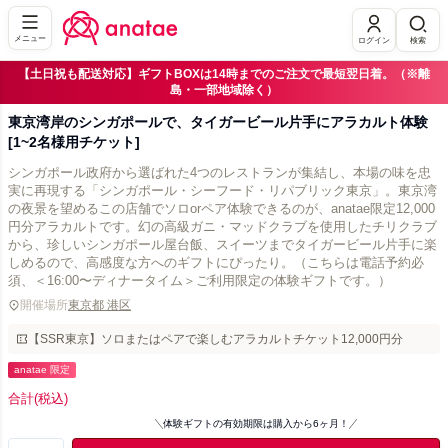
メニュー
ログイン
検索
【土日祝も配送対応】ギフトBOXは14時までのご注文で最短翌日着。（※離
島・一部地域除く）
東京湾岸のシンガポールで、タイガービール片手にアラカルト体験
[1~2名様用チケット]
シンガポール政府から選ばれた4つのレストランが集結し、本場の味を忠
実に再現する「シンガポール・シーフード・リパブリック東京」。東京湾
の夜景を望めるこの店舗でソロorペア体験できるのが、anatae限定12,000
円分アラカルトです。幻の高級ガニ・マッドクラブを使用したチリクラブ
から、珍しいシンガポール屋台飯、スイーツまでタイガービール片手に楽
しめるので、高感度な方へのギフトにぴったり。（こちらは電話予約必
須、＜16:00〜ディナータイム＞ご利用限定の体験ギフトです。）
開催場所
東京都 港区
【SSR東京】ソロまたはペアで楽しむアラカルトチケット12,000円分
anatae 限定
合計
(税込)
体験ギフトの有効期限は購入から6ヶ月！