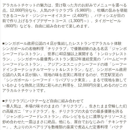
アラカルトチケットの魅力は、受け取った方のお好みでメニューを選べる
点。12,000円分なら、人気のチリクラブS（5,980円）、牡蠣の旨みを堪能
できるコールド・ジンジャーオイスター（2,400円）、パティシエが目の
前で作り上げるライブデザートコース（1,300円～）、タイガービール
（800円）などを、自由に組み合わせて楽しめます。
■シンガポール政府公認の４店が集結したレストランでアラカルト体験
シンガポールの名物料理「チリクラブ」で優勝経験のある名店「ジャンボ
シーフードレストラン」、世界に40店舗以上展開する「トンロックレスト
ラン」、シンガポール最優秀レストラン賞12年連続受賞の「パームビーチ
シーフードレストラン」、アジアンエスニックシーフードの雄「シーフー
ドインターナショナルマーケット＆レストラン」など、シンガポール政府
公認の人気４店が揃い、現地の味を忠実に再現するのが、竹芝駅至近の
「シンガポール・シーフード・リパブリック東京」。まるで現地を旅して
いるかような熱気と活気に彩られた料理を、12,000円分楽しめるのがこの
アラカルトチケットです。
■チリクラブにバクテーなど自由に組み合わせて
一番人気は、本場の味そのままの「チリクラブ」。生きたまま空輸した幻
の高級ガニ「マッドクラブ」を、チリクラブの大会での最多優勝を誇る
「ジャンボシーフードレストラン」のレシピをもとに濃厚なチリソースと
炒め合わせた一皿はまさに絶品。他にも、屋台でおなじみの「チキンサテ
ー」、大ぶりのスペアリブを数種類の薬菜で煮込んだ定番料理「バクテ