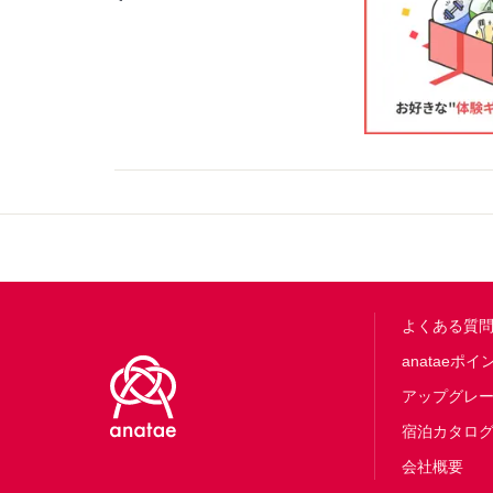
Footer
よくある質
anataeポイ
アップグレ
宿泊カタロ
会社概要