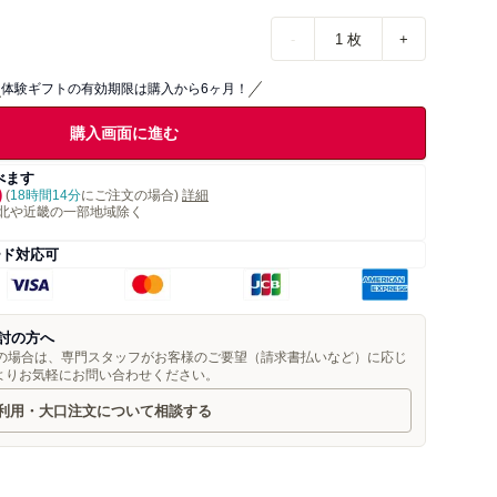
-
1
枚
+
体験ギフトの有効期限は購入から6ヶ月！
購入画面に進む
べます
)
(
18時間14分
にご注文の場合)
詳細
北や近畿の一部地域除く
ード対応可
討の方へ
望の場合は、専門スタッフがお客様のご要望（請求書払いなど）に応じ
よりお気軽にお問い合わせください。
利用・大口注文について相談する