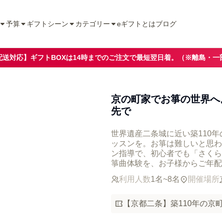
予算
ギフトシーン
カテゴリー
eギフトとは
ブログ
配送対応】ギフトBOXは14時までのご注文で最短翌日着。（※離島・一
京の町家でお箏の世界へ
先で
世界遺産二条城に近い築110
ッスンを。お箏は難しいと思わ
ン指導で、初心者でも「さくら
箏曲体験を、お子様からご年配
利用人数
1名~8名
開催場所
【京都二条】築110年の京