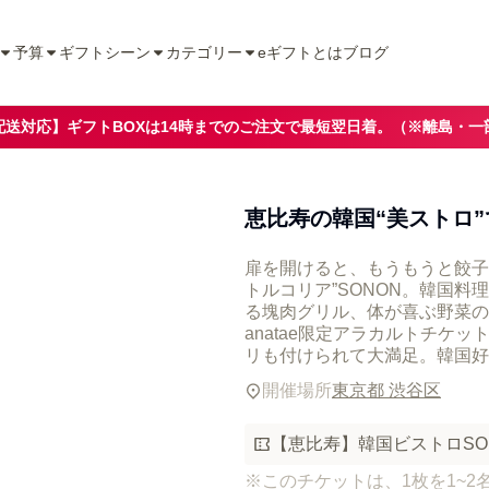
予算
ギフトシーン
カテゴリー
eギフトとは
ブログ
配送対応】ギフトBOXは14時までのご注文で最短翌日着。（※離島・一
恵比寿の韓国“美ストロ
扉を開けると、もうもうと餃子
トルコリア”SONON。韓国
る塊肉グリル、体が喜ぶ野菜の
anatae限定アラカルトチケッ
リも付けられて大満足。韓国好
開催場所
東京都 渋谷区
【恵比寿】韓国ビストロSONO
※このチケットは、1枚を1~