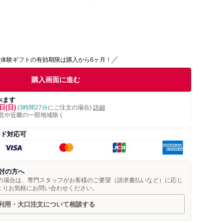
体験ギフトの有効期限は購入から6ヶ月！
購入画面に進む
べます
日(日)
(
3時間27分
にご注文の場合)
詳細
北や近畿の一部地域除く
ード対応可
討の方へ
望の場合は、専門スタッフがお客様のご要望（請求書払いなど）に応じ
よりお気軽にお問い合わせください。
利用・大口注文について相談する