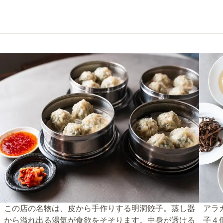
この店の名物は、皮から手作りする明洞餃子。蒸し器
アラ
から溢れ出る湯気が食欲をそそります。中身が透ける
子４