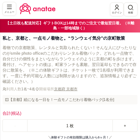
メニュー
ログイン
検索
【土日祝も配送対応】ギフトBOXは14時までのご注文で最短翌日着。（※離
島・一部地域除く）
私と、京都と、一点モノ着物と。“ランウェイ気分”の京町散策
着物での京都散策、レンタルと気取られたくない！そんな人にぴったりな
のがsmile photo officeのこだわりレンタル着物パック。どれも一点物で、
自分だけの個性をまといながらランウェイのように京都の町を歩けます。
着付け、ヘアセットの後は、町家ランチも素敵。翌日返却もできるので存
分に散策を。（※この体験ギフトは、チケット一枚で1名様が利用できま
す。一度に予約可能な人数には制限がありますので、追加情報より必ずご
確認ください。）
利用人数
1名~4名
開催場所
京都府 京都市
【京都】絵になる一日を！一点モノこだわり着物パック[1名分]
合計
(税込)
-
1
枚
+
体験ギフトの有効期限は購入から6ヶ月！