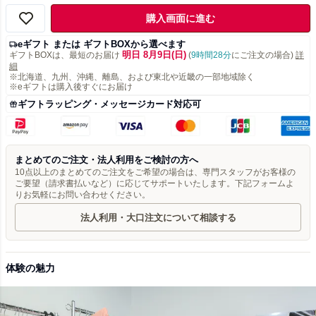
購入画面に進む
eギフト または ギフトBOXから選べます
明日 8月9日(日)
ギフトBOXは、最短のお届け
(
9時間28分
にご注文の場合)
詳
細
※北海道、九州、沖縄、離島、および東北や近畿の一部地域除く
※eギフトは購入後すぐにお届け
ギフトラッピング・メッセージカード対応可
まとめてのご注文・法人利用をご検討の方へ
10点以上のまとめてのご注文をご希望の場合は、専門スタッフがお客様の
ご要望（請求書払いなど）に応じてサポートいたします。下記フォームよ
りお気軽にお問い合わせください。
法人利用・大口注文について相談する
体験の魅力