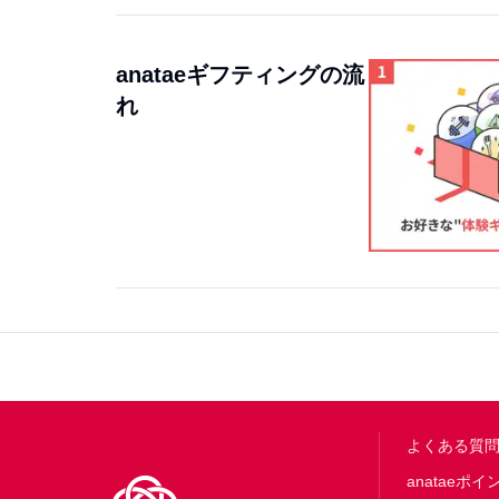
anataeギフティングの流
れ
Footer
よくある質
anataeポイ