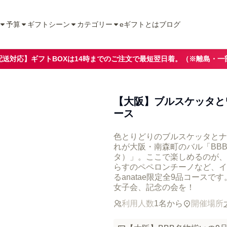
予算
ギフトシーン
カテゴリー
eギフトとは
ブログ
配送対応】ギフトBOXは14時までのご注文で最短翌日着。（※離島・一
【大阪】ブルスケッタと
ース
色とりどりのブルスケッタとナ
れが大阪・南森町のバル「BB
タ）」。ここで楽しめるのが、
らすのペペロンチーノなど、イ
るanatae限定全9品コース
女子会、記念の会を！
利用人数
1名から
開催場所