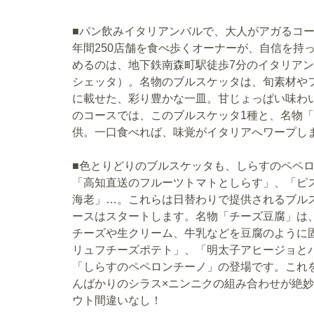
■パン飲みイタリアンバルで、大人がアガるコ
年間250店舗を食べ歩くオーナーが、自信を持
めるのは、地下鉄南森町駅徒歩7分のイタリアン
シェッタ）。名物のブルスケッタは、旬素材や
に載せた、彩り豊かな一皿。甘じょっぱい味わ
のコースでは、このブルスケッタ1種と、名物
供。一口食べれば、味覚がイタリアへワープし
■色とりどりのブルスケッタも、しらすのペペ
「高知直送のフルーツトマトとしらす」、「ピ
海老」…。これらは日替わりで提供されるブル
ースはスタートします。名物「チーズ豆腐」は
チーズや生クリーム、牛乳などを豆腐のように
リュフチーズポテト」、「明太子アヒージョと
「しらすのペペロンチーノ」の登場です。これ
んばかりのシラス×ニンニクの組み合わせが絶
ウト間違いなし！