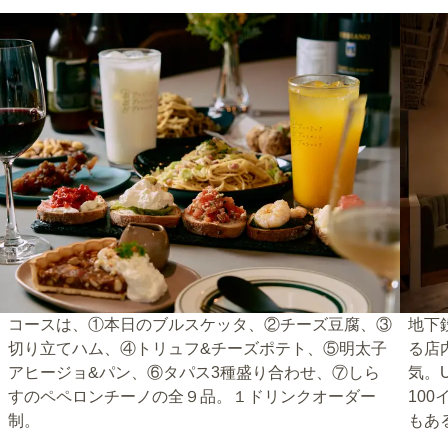
コースは、①本日のブルスケッタ、②チーズ豆腐、③
地下
切り立てハム、④トリュフ&チーズポテト、⑤明太子
る店
アヒージョ&パン、⑥タパス3種盛り合わせ、⑦しら
気。
すのペペロンチーノの全９品。１ドリンクオーダー
10
制。
もあ