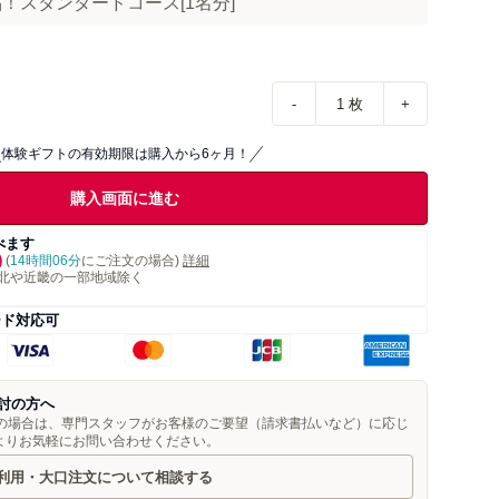
！スタンダードコース[1名分]
-
1
枚
+
体験ギフトの有効期限は購入から6ヶ月！
購入画面に進む
べます
)
(
14時間06分
にご注文の場合)
詳細
北や近畿の一部地域除く
ード対応可
討の方へ
望の場合は、専門スタッフがお客様のご要望（請求書払いなど）に応じ
よりお気軽にお問い合わせください。
利用・大口注文について相談する