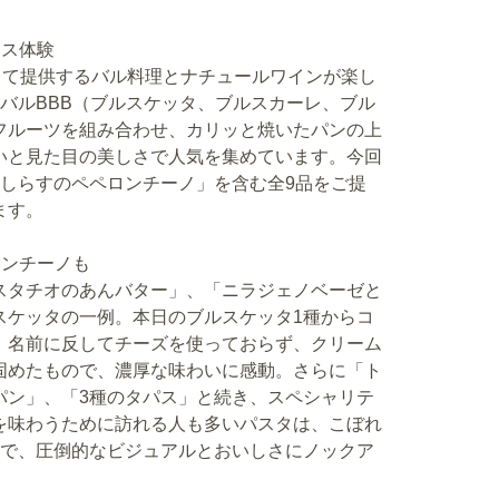
ース体験
って提供するバル料理とナチュールワインが楽し
バルBBB（ブルスケッタ、ブルスカーレ、ブル
フルーツを組み合わせ、カリッと焼いたパンの上
いと見た目の美しさで人気を集めています。今回
「しらすのペペロンチーノ」を含む全9品をご提
ます。
ロンチーノも
スタチオのあんバター」、「ニラジェノベーゼと
スケッタの一例。本日のブルスケッタ1種からコ
、名前に反してチーズを使っておらず、クリーム
固めたもので、濃厚な味わいに感動。さらに「ト
パン」、「3種のタパス」と続き、スペシャリテ
を味わうために訪れる人も多いパスタは、こぼれ
妙で、圧倒的なビジュアルとおいしさにノックア