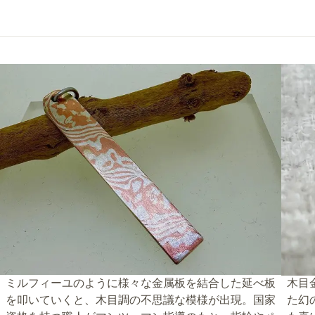
ミルフィーユのように様々な金属板を結合した延べ板
木目
を叩いていくと、木目調の不思議な模様が出現。国家
た幻