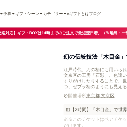
予算
ギフトシーン
カテゴリー
eギフトとは
ブログ
配送対応】ギフトBOXは14時までのご注文で最短翌日着。（※離島・一
幻の伝統技法「木目金」
江戸時代、刀の柄にも用いられ
文京区の工房「石彩」。色違い
すりがけしたりすることで、世
つ、ゼブラ柄のようにも見える
開催場所
東京都 文京区
【2時間】「木目金」で世
※※このチケットはペアチケッ
だけます。