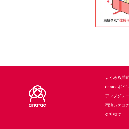
Footer
よくある質
anataeポイ
アップグレ
宿泊カタロ
会社概要