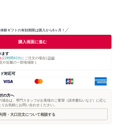
体験ギフトの有効期限は購入から6ヶ月！
購入画面に進む
べます
)
(
22時間42分
にご注文の場合)
詳細
北や近畿の一部地域除く
ード対応可
討の方へ
望の場合は、専門スタッフがお客様のご要望（請求書払いなど）に応じ
よりお気軽にお問い合わせください。
利用・大口注文について相談する