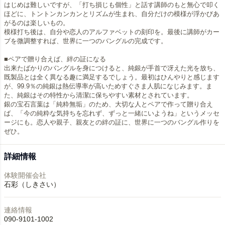
はじめは難しいですが、「打ち損じも個性」と話す講師のもと無心で叩く
ほどに、トントンカンカンとリズムが生まれ、自分だけの模様が浮かびあ
がるのは楽しいもの。
模様打ち後は、自分や恋人のアルファベットの刻印を。最後に講師がカー
ブを微調整すれば、世界に一つのバングルの完成です。
■ペアで贈り合えば、絆の証になる
出来たばかりのバングルを身につけると、純銀が手首で冴えた光を放ち、
既製品とは全く異なる趣に満足するでしょう。最初はひんやりと感じます
が、99.9％の純銀は熱伝導率が高いためすぐさま人肌になじみます。ま
た、純銀はその特性から清潔に保ちやすい素材とされています。
銀の宝石言葉は「純粋無垢」のため、大切な人とペアで作って贈り合え
ば、「今の純粋な気持ちを忘れず、ずっと一緒にいようね」というメッセ
ージにも。恋人や親子、親友との絆の証に、世界に一つのバングル作りを
ぜひ。
詳細情報
体験開催会社
石彩（しきさい）
連絡情報
090-9101-1002