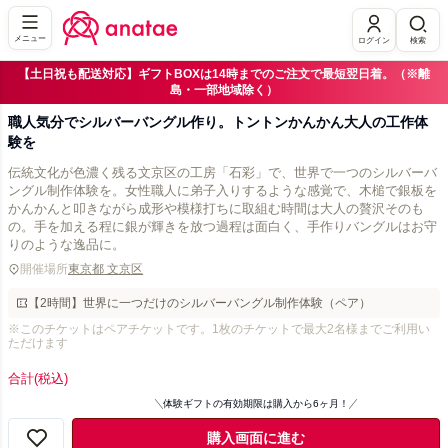
メニュー
ログイン
検索
【土日祝も配送対応】ギフトBOXは14時までのご注文で最短翌日着。（※離
島・一部地域除く）
職人気分でシルバーバングル作り。トントンかんかん大人の工作体
験を
伝統文化が色濃く残る文京区の工房「石彩」で、世界で一つのシルバーバ
ングル制作体験を。女性職人に弟子入りするような感覚で、木槌で銀板を
かんかんと叩きながら成形や模様打ちに取組む時間は大人の贅沢そのも
の。手を加える程に銀が輝きを放つ過程は面白く、手作りバングルはお守
りのような逸品に。
開催場所
東京都 文京区
【2時間】世界に一つだけのシルバーバングル制作体験（ペア）
※このチケットはペアチケットです。1枚のチケットで最大2名様までご利用い
ただけます
合計
(税込)
体験ギフトの有効期限は購入から6ヶ月！
購入画面に進む