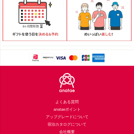
Footer
よくある質問
anataeポイント
アップグレードについて
宿泊カタログについて
会社概要