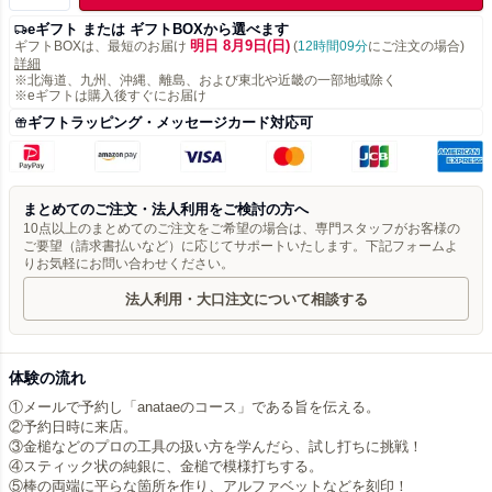
eギフト または ギフトBOXから選べます
明日 8月9日(日)
ギフトBOXは、最短のお届け
(
12時間09分
にご注文の場合)
詳細
※北海道、九州、沖縄、離島、および東北や近畿の一部地域除く
※eギフトは購入後すぐにお届け
ギフトラッピング・メッセージカード対応可
まとめてのご注文・法人利用をご検討の方へ
10点以上のまとめてのご注文をご希望の場合は、専門スタッフがお客様の
ご要望（請求書払いなど）に応じてサポートいたします。下記フォームよ
りお気軽にお問い合わせください。
法人利用・大口注文について相談する
体験の流れ
①メールで予約し「anataeのコース」である旨を伝える。
②予約日時に来店。
③金槌などのプロの工具の扱い方を学んだら、試し打ちに挑戦！
④スティック状の純銀に、金槌で模様打ちする。
⑤棒の両端に平らな箇所を作り、アルファベットなどを刻印！