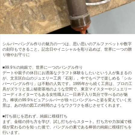
シルバーバングル作りの魅力の一つは、思い思いのアルファベットや数字
の刻印もできること。記念日やイニシャルを彫り込めば、世界に一つの贈
り物やお守りに
■99.9％の純銀で、世界に一つのバングル作り
デートや親子の休日にお洒落なクラフト体験をしたいという人が集まるの
が、文京区白山のジュエリー工房「石彩」。中でもペアで楽しめる「シル
バーバングル作り」は不動の人気です。1995年から続く工房は、プロの工
具がズラリと並ぶ秘密基地のような空間で、東京マイスターやジュエリー
コーディネイターでもある女性職人に一日弟子入り気分で学べるのが魅
力。棒状の99.9％ピュアシルバーが徐々にバングルへと姿を変えていく光
景は、あの頃の図工の時間のようなワクワクを感じさせてくれます。
■打ち損じを恐れず、純銀に模様打ち
まず、金槌の持ち方を学び、試し打ちからスタート。打ち方や力加減で模
様が変わるのを知った後で、バングルの素である棒状の純銀に模様打ちを
行います。