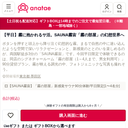
メニュー
ログイン
検索
【土日祝も配送対応】ギフトBOXは14時までのご注文で最短翌日着。（※離
島・一部地域除く）
【平日】霧に抱かれるサ活。SAUNA霧宙「霧の部屋」の幻想世界へ
ボタンを押すと頭上から降り注ぐ幻想的な霧。まるで自然の中に迷い込ん
だような空間で深いリラクゼーションと、新感覚のととのいを楽しめるの
が、両国駅徒歩3分の「SAUNA霧宙」です。今回平日限定で体験できるの
は、同店のシグネチャールーム「霧の部屋（1～4人まで、男女利用可）」
90分貸切プラン。霧が映える調光の中、フォトジェニックな写真も撮れそ
う。
開催場所
東京都 墨田区
【SAUNA霧宙】「霧の部屋」新感覚サウナ90分体験/平日限定[1〜4名分]
合計
(税込)
体験ギフトの有効期限は購入から6ヶ月！
購入画面に進む
eギフト または ギフトBOXから選べます