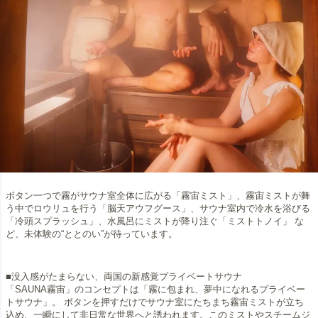
ボタン一つで霧がサウナ室全体に広がる「霧宙ミスト」、霧宙ミストが舞
う中でロウリュを行う「脳天アウフグース」、サウナ室内で冷水を浴びる
「冷頭スプラッシュ」、水風呂にミストが降り注ぐ「ミストトノイ」 な
ど、未体験の“ととのい”が待っています。
■没入感がたまらない、両国の新感覚プライベートサウナ
「SAUNA霧宙」のコンセプトは「霧に包まれ、夢中になれるプライベー
トサウナ」。 ボタンを押すだけでサウナ室にたちまち霧宙ミストが立ち
込め、一瞬にして非日常な世界へと誘われます。このミストやスチームジ