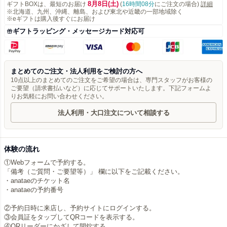
8月8日(土)
ギフトBOXは、最短のお届け
(
16時間08分
にご注文の場合)
詳細
※北海道、九州、沖縄、離島、および東北や近畿の一部地域除く
※eギフトは購入後すぐにお届け
ギフトラッピング・メッセージカード対応可
まとめてのご注文・法人利用をご検討の方へ
10点以上のまとめてのご注文をご希望の場合は、専門スタッフがお客様の
ご要望（請求書払いなど）に応じてサポートいたします。下記フォームよ
りお気軽にお問い合わせください。
法人利用・大口注文について相談する
体験の流れ
①Webフォームで予約する。
「備考（ご質問・ご要望等）」 欄に以下をご記載ください。
・anataeのチケット名
・anataeの予約番号
②予約日時に来店し、予約サイトにログインする。
③会員証をタップしてQRコードを表示する。
④QRリーダーにかざして開錠する。