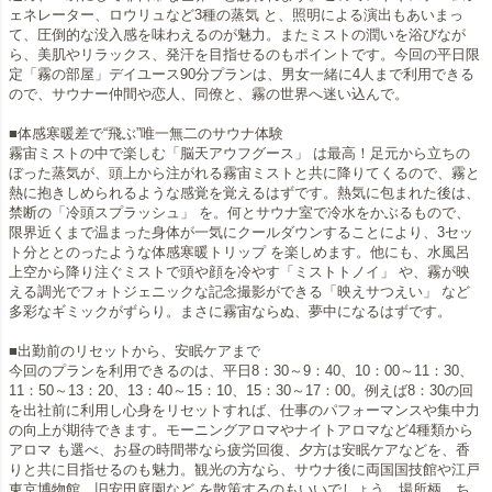
ェネレーター、ロウリュなど3種の蒸気 と、照明による演出もあいまっ
て、圧倒的な没入感を味わえるのが魅力。またミストの潤いを浴びなが
ら、美肌やリラックス、発汗を目指せるのもポイントです。今回の平日限
定「霧の部屋」デイユース90分プランは、男女一緒に4人まで利用できる
ので、サウナー仲間や恋人、同僚と、霧の世界へ迷い込んで。
■体感寒暖差で“飛ぶ”唯一無二のサウナ体験
霧宙ミストの中で楽しむ「脳天アウフグース」 は最高！足元から立ちの
ぼった蒸気が、頭上から注がれる霧宙ミストと共に降りてくるので、霧と
熱に抱きしめられるような感覚を覚えるはずです。熱気に包まれた後は、
禁断の「冷頭スプラッシュ」 を。何とサウナ室で冷水をかぶるもので、
限界近くまで温まった身体が一気にクールダウンすることにより、3セッ
ト分ととのったような体感寒暖トリップ を楽しめます。他にも、水風呂
上空から降り注ぐミストで頭や顔を冷やす「ミストトノイ」 や、霧が映
える調光でフォトジェニックな記念撮影ができる「映えサつえい」 など
多彩なギミックがずらり。まさに霧宙ならぬ、夢中になるはずです。
■出勤前のリセットから、安眠ケアまで
今回のプランを利用できるのは、平日8：30～9：40、10：00～11：30、
11：50～13：20、13：40～15：10、15：30～17：00。例えば8：30の回
を出社前に利用し心身をリセットすれば、仕事のパフォーマンスや集中力
の向上が期待できます。モーニングアロマやナイトアロマなど4種類から
アロマ も選べ、お昼の時間帯なら疲労回復、夕方は安眠ケアなどを、香
りと共に目指せるのも魅力。観光の方なら、サウナ後に両国国技館や江戸
東京博物館、旧安田庭園など を散策するのもいいでしょう。場所柄、ち