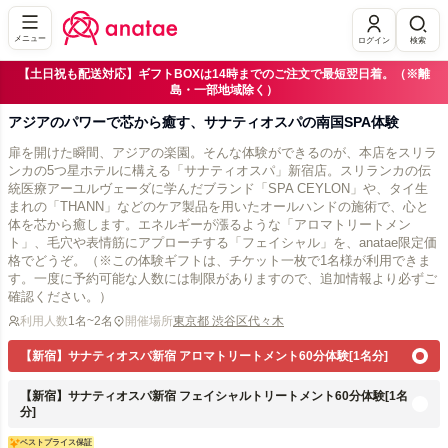
メニュー
ログイン
検索
【土日祝も配送対応】ギフトBOXは14時までのご注文で最短翌日着。（※離
島・一部地域除く）
アジアのパワーで芯から癒す、サナティオスパの南国SPA体験
扉を開けた瞬間、アジアの楽園。そんな体験ができるのが、本店をスリラ
ンカの5つ星ホテルに構える「サナティオスパ」新宿店。スリランカの伝
統医療アーユルヴェーダに学んだブランド「SPA CEYLON」や、タイ生
まれの「THANN」などのケア製品を用いたオールハンドの施術で、心と
体を芯から癒します。エネルギーが漲るような「アロマトリートメン
ト」、毛穴や表情筋にアプローチする「フェイシャル」を、anatae限定価
格でどうぞ。（※この体験ギフトは、チケット一枚で1名様が利用できま
す。一度に予約可能な人数には制限がありますので、追加情報より必ずご
確認ください。）
利用人数
1名~2名
開催場所
東京都 渋谷区代々木
【新宿】サナティオスパ新宿 アロマトリートメント60分体験[1名分]
【新宿】サナティオスパ新宿 フェイシャルトリートメント60分体験[1名
分]
ベストプライス保証