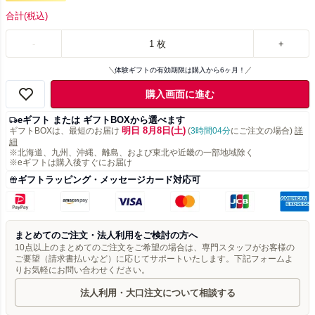
合計
(税込)
-
1
枚
+
体験ギフトの有効期限は購入から6ヶ月！
購入画面に進む
eギフト または ギフトBOXから選べます
明日 8月8日(土)
ギフトBOXは、最短のお届け
(
3時間04分
にご注文の場合)
詳
細
※北海道、九州、沖縄、離島、および東北や近畿の一部地域除く
※eギフトは購入後すぐにお届け
ギフトラッピング・メッセージカード対応可
まとめてのご注文・法人利用をご検討の方へ
10点以上のまとめてのご注文をご希望の場合は、専門スタッフがお客様の
ご要望（請求書払いなど）に応じてサポートいたします。下記フォームよ
りお気軽にお問い合わせください。
法人利用・大口注文について相談する