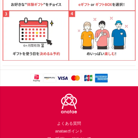
Footer
よくある質問
anataeポイント