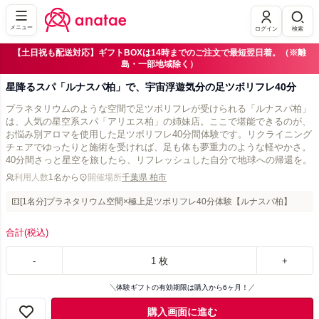
メニュー
ログイン
検索
【土日祝も配送対応】ギフトBOXは14時までのご注文で最短翌日着。（※離
島・一部地域除く）
星降るスパ「ルナスパ柏」で、宇宙浮遊気分の足ツボリフレ40分
プラネタリウムのような空間で足ツボリフレが受けられる「ルナスパ柏」
は、人気の星空系スパ「アリエス柏」の姉妹店。ここで堪能できるのが、
お悩み別アロマを使用した足ツボリフレ40分間体験です。リクライニング
チェアでゆったりと施術を受ければ、足も体も夢重力のような軽やかさ。
40分間さっと星空を旅したら、リフレッシュした自分で地球への帰還を。
利用人数
1名から
開催場所
千葉県 柏市
[1名分]プラネタリウム空間×極上足ツボリフレ40分体験【ルナスパ柏】
合計
(税込)
-
1
枚
+
体験ギフトの有効期限は購入から6ヶ月！
購入画面に進む