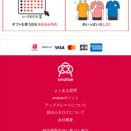
Footer
よくある質問
anataeポイント
アップグレードについて
宿泊カタログについて
会社概要
特定商取引法に基づく表記