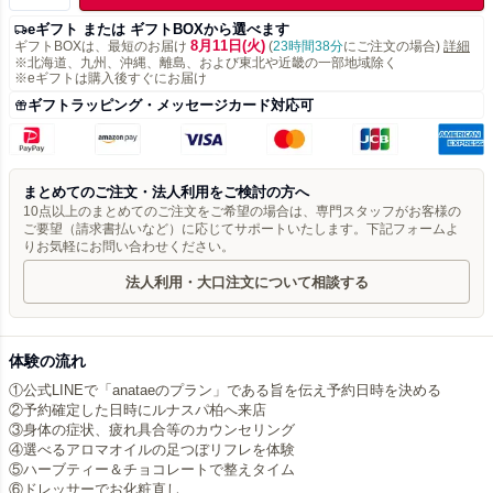
eギフト または ギフトBOXから選べます
8月11日(火)
ギフトBOXは、最短のお届け
(
23時間38分
にご注文の場合)
詳細
※北海道、九州、沖縄、離島、および東北や近畿の一部地域除く
※eギフトは購入後すぐにお届け
ギフトラッピング・メッセージカード対応可
まとめてのご注文・法人利用をご検討の方へ
10点以上のまとめてのご注文をご希望の場合は、専門スタッフがお客様の
ご要望（請求書払いなど）に応じてサポートいたします。下記フォームよ
りお気軽にお問い合わせください。
法人利用・大口注文について相談する
体験の流れ
①公式LINEで「anataeのプラン」である旨を伝え予約日時を決める
②予約確定した日時にルナスパ柏へ来店
③身体の症状、疲れ具合等のカウンセリング
④選べるアロマオイルの足つぼリフレを体験
⑤ハーブティー＆チョコレートで整えタイム
⑥ドレッサーでお化粧直し