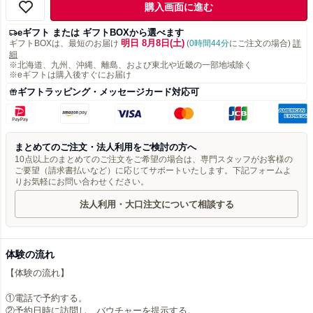
購入画面に進む
eギフト または ギフトBOXから選べます
明日 8月8日(土)
ギフトBOXは、最短のお届け
(
0時間44分
にご注文の場合)
詳
細
※北海道、九州、沖縄、離島、および東北や近畿の一部地域除く
※eギフトは購入後すぐにお届け
ギフトラッピング・メッセージカード対応可
まとめてのご注文・法人利用をご検討の方へ
10点以上のまとめてのご注文をご希望の場合は、専門スタッフがお客様の
ご要望（請求書払いなど）に応じてサポートいたします。下記フォームよ
りお気軽にお問い合わせください。
法人利用・大口注文について相談する
体験の流れ
【体験の流れ】
①電話で予約する。
②予約日時に訪問し、バウチャーを提示する。