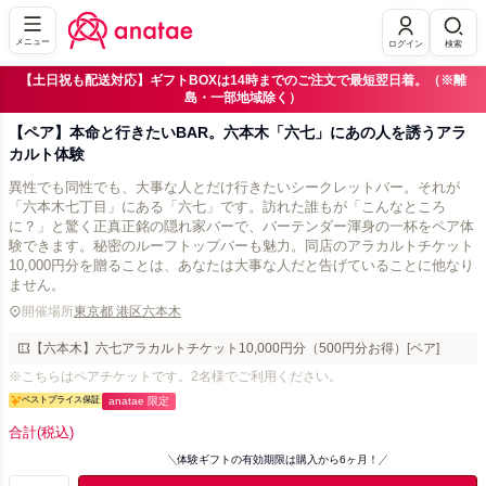
メニュー
ログイン
検索
【土日祝も配送対応】ギフトBOXは14時までのご注文で最短翌日着。（※離
島・一部地域除く）
【ペア】本命と行きたいBAR。六本木「六七」にあの人を誘うアラ
カルト体験
異性でも同性でも、大事な人とだけ行きたいシークレットバー。それが
「六本木七丁目」にある「六七」です。訪れた誰もが「こんなところ
に？」と驚く正真正銘の隠れ家バーで、バーテンダー渾身の一杯をペア体
験できます。秘密のルーフトップバーも魅力。同店のアラカルトチケット
10,000円分を贈ることは、あなたは大事な人だと告げていることに他なり
ません。
開催場所
東京都 港区六本木
【六本木】六七アラカルトチケット10,000円分（500円分お得）[ペア]
※こちらはペアチケットです。2名様でご利用ください。
ベストプライス保証
anatae 限定
合計
(税込)
体験ギフトの有効期限は購入から6ヶ月！