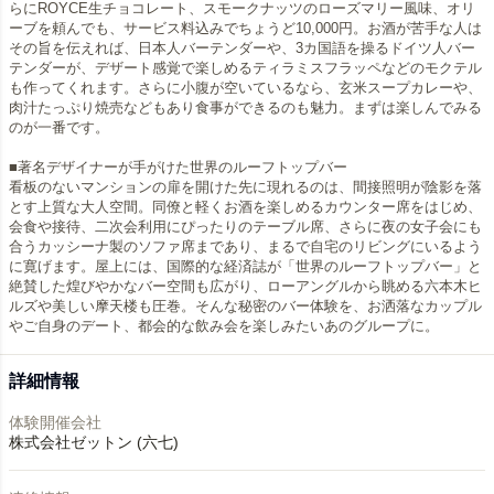
らにROYCE生チョコレート、スモークナッツのローズマリー風味、オリ
ーブを頼んでも、サービス料込みでちょうど10,000円。お酒が苦手な人は
その旨を伝えれば、日本人バーテンダーや、3カ国語を操るドイツ人バー
テンダーが、デザート感覚で楽しめるティラミスフラッペなどのモクテル
も作ってくれます。さらに小腹が空いているなら、玄米スープカレーや、
肉汁たっぷり焼売などもあり食事ができるのも魅力。まずは楽しんでみる
のが一番です。
■著名デザイナーが手がけた世界のルーフトップバー
看板のないマンションの扉を開けた先に現れるのは、間接照明が陰影を落
とす上質な大人空間。同僚と軽くお酒を楽しめるカウンター席をはじめ、
会食や接待、二次会利用にぴったりのテーブル席、さらに夜の女子会にも
合うカッシーナ製のソファ席まであり、まるで自宅のリビングにいるよう
に寛げます。屋上には、国際的な経済誌が「世界のルーフトップバー」と
絶賛した煌びやかなバー空間も広がり、ローアングルから眺める六本木ヒ
ルズや美しい摩天楼も圧巻。そんな秘密のバー体験を、お洒落なカップル
詳細情報
体験開催会社
株式会社ゼットン (六七)