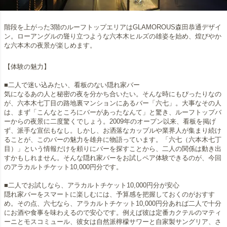
階段を上がった3階のルーフトップエリアはGLAMOROUS森田恭通デザイ
ン。ローアングルの聳り立つような六本木ヒルズの雄姿を始め、煌びやか
な六本木の夜景が楽しめます。
【体験の魅力】
■二人で迷い込みたい、看板のない隠れ家バー
気になるあの人と秘密の夜を分かち合いたい。そんな時にもぴったりなの
が、六本木七丁目の路地裏マンションにあるバー「六七」。大事なその人
は、まず「こんなところにバーがあったなんて」と驚き、ルーフトップバ
ーからの夜景に二度驚くでしょう。2009年のオープン以来、看板を掲げ
ず、派手な宣伝もなし。しかし、お洒落なカップルや業界人が集まり続け
ることが、このバーの魅力を雄弁に物語っています。「六七（六本木七丁
目）」という情報だけを頼りにバーを探すことから、二人の関係は動き出
すかもしれません。そんな隠れ家バーをお試しペア体験できるのが、今回
のアラカルトチケット10,000円分です。
■二人でお試しなら、アラカルトチケット10,000円分が安心
隠れ家バーをスマートに楽しむには、予算感を把握しておくのがおすす
め。その点、六七なら、アラカルトチケット10,000円分あれば二人で十分
にお酒や食事を味わえるので安心です。例えば彼は定番カクテルのマティ
ーニとモスコミュール、彼女は自然派檸檬サワーと自家製サングリア、さ