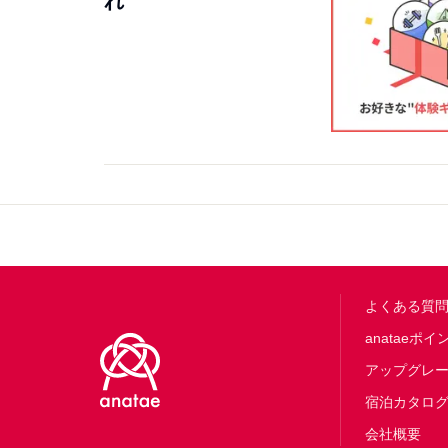
れ
Footer
よくある質
anataeポイ
アップグレ
宿泊カタロ
会社概要