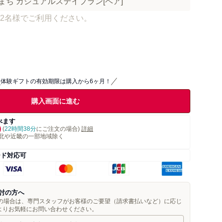
まち カジュアルステイプラン[ペア]
2名様でご利用ください。
体験ギフトの有効期限は購入から6ヶ月！
購入画面に進む
べます
)
(
22時間38分
にご注文の場合)
詳細
北や近畿の一部地域除く
ード対応可
討の方へ
望の場合は、専門スタッフがお客様のご要望（請求書払いなど）に応じ
よりお気軽にお問い合わせください。