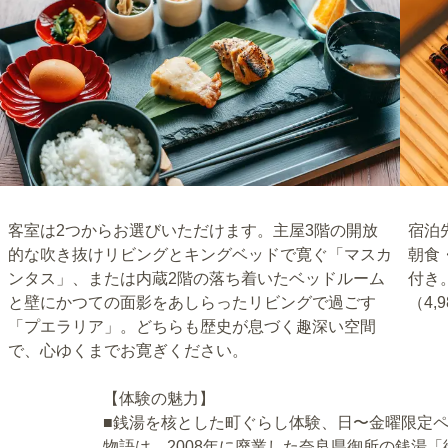
客室は2つからお選びいただけます。主屋3階の開放
宿泊
的な吹き抜けリビングとキングベッドで寛ぐ「マスカ
朝食
ンタス」、または内蔵2階の落ち着いたベッドルーム
付き
と壁にかつての面影をあしらったリビングで過ごす
（4
「プエラリア」。どちらも歴史が息づく趣深い空間
で、心ゆくまでお寛ぎください。
【体験の魅力】
■銭湯を核とした町ぐらし体験、日〜金曜限定
物語は、2008年に廃業した奈良県御所の銭湯