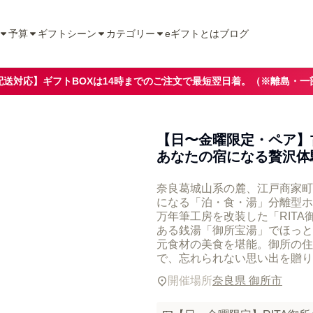
予算
ギフトシーン
カテゴリー
eギフトとは
ブログ
配送対応】ギフトBOXは14時までのご注文で最短翌日着。（※離島・一
【日〜金曜限定・ペア】
あなたの宿になる贅沢体
奈良葛城山系の麓、江戸商家町
になる「泊・食・湯」分離型ホテル
万年筆工房を改装した「RIT
ある銭湯「御所宝湯」でほっと
元食材の美食を堪能。御所の住
で、忘れられない思い出を贈り
開催場所
奈良県 御所市