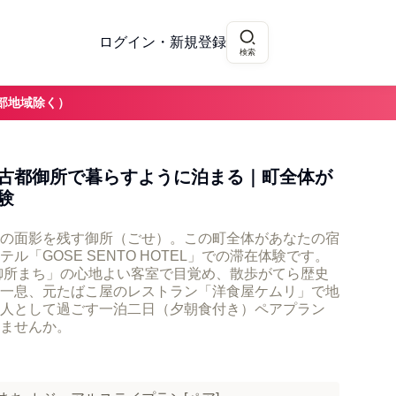
ログイン・新規登録
検索
部地域除く）
古都御所で暮らすように泊まる｜町全体が
験
の面影を残す御所（ごせ）。この町全体があなたの宿
「GOSE SENTO HOTEL」での滞在体験です。
A御所まち」の心地よい客室で目覚め、散歩がてら歴史
一息、元たばこ屋のレストラン「洋食屋ケムリ」で地
人として過ごす一泊二日（夕朝食付き）ペアプラン
ませんか。