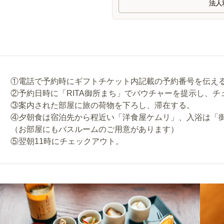
法人
①電話で予約時にギフトチケット内記載の予約番号を伝え
②予約日時に「RITA御所まち」でバウチャーを提示し、チ
③案内された部屋に旅の荷物を下ろし、滞在する。
④夕朝食は宿泊先から程近い「洋食屋ケムリ」、入浴は「
（お部屋にもバスルームのご用意があります）
⑤翌朝11時にチェックアウト。