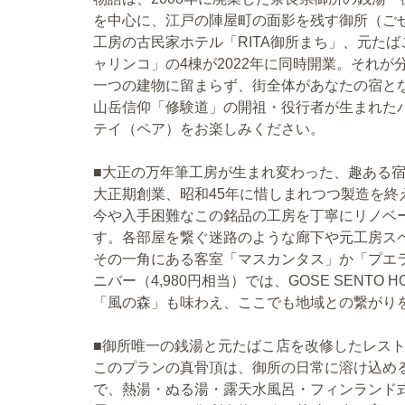
を中心に、江戸の陣屋町の面影を残す御所（ご
工房の古民家ホテル「RITA御所まち」、元た
ャリンコ」の4棟が2022年に同時開業。それが分散
一つの建物に留まらず、街全体があなたの宿と
山岳信仰「修験道」の開祖・役行者が生まれた
テイ（ペア）をお楽しみください。
■大正の万年筆工房が生まれ変わった、趣ある
大正期創業、昭和45年に惜しまれつつ製造を
今や入手困難なこの銘品の工房を丁寧にリノベー
す。各部屋を繋ぐ迷路のような廊下や元工房ス
その一角にある客室「マスカンタス」か「プエ
ニバー（4,980円相当）では、GOSE SENT
「風の森」も味わえ、ここでも地域との繋がり
■御所唯一の銭湯と元たばこ店を改修したレス
このプランの真骨頂は、御所の日常に溶け込める
で、熱湯・ぬる湯・露天水風呂・フィンランド