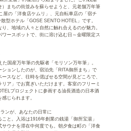
せ）まちの街並みを蘇らせようと、元老舗万年筆
ばこ屋の「洋食店ケムリ」、元自転車店の「宿チ
型ホテル「GOSE SENTO HOTEL」です。
なり、地域の人々と自然に触れ合えるのが魅力。
パワースポットで、街に溶け込む日～金曜限定ス
宿
終えた国産万年筆の先駆者「モリソン万年筆」。
ションしたのが、宿泊先「RITA御所まち」で
ペースなど、往時を偲ばせる空間が見どころで、
ラリア」でお寛ぎいただけます。客室のフリーミ
O HOTELプロジェクトに参画する油長酒造の日本酒
を感じられます。
トランが、あなたの日常に
こと。入浴は1916年創業の銭湯「御所宝湯」
式サウナを滞在中何度でも。朝夕食は町の「洋食