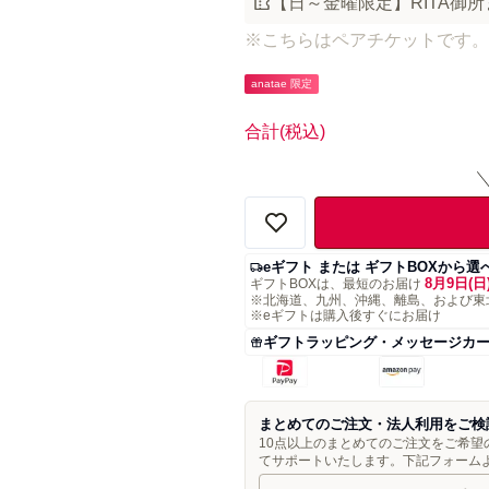
【日～金曜限定】RITA御所
※こちらはペアチケットです。
anatae 限定
合計
(税込)
eギフト または ギフトBOXから選
8月9日(日
ギフトBOXは、最短のお届け
※北海道、九州、沖縄、離島、および東
※eギフトは購入後すぐにお届け
ギフトラッピング・メッセージカ
まとめてのご注文・法人利用をご検
10点以上のまとめてのご注文をご希
てサポートいたします。下記フォーム