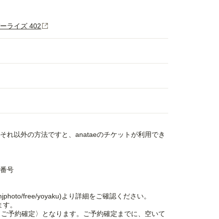
バーライズ 402
す。それ以外の方法ですと、anataeのチケットが利用でき
約番号
mjphoto/free/yoyaku)より詳細をご確認ください。
ます。
次第、〈ご予約確定〉となります。ご予約確定までに、空いて