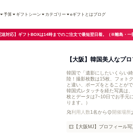
予算
ギフトシーン
カテゴリー
eギフトとは
ブログ
配送対応】ギフトBOXは14時までのご注文で最短翌日着。（※離島・一
【大阪】韓国美人なプロ
韓国で「遺影にしたいくらい綺
陸！撮影枚数は15枚、フォト
と違い、ポーズをとることがで
韓国式レタッチを経た写真は、
枚とデータは7~10日でお手元に
ります。）
利用人数
1名から
開催場所
【大阪MJ】プロフィール写真