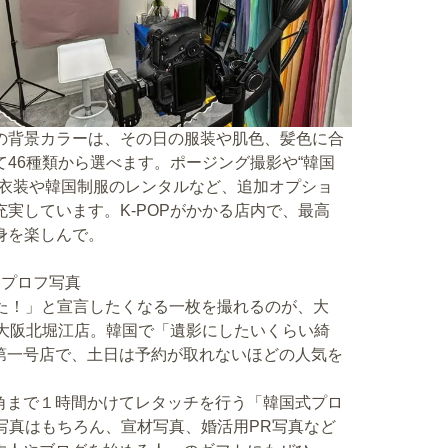
の背景カラーは、その日の服装や肌色、髪色に合
て46種類から選べます。ポージング撮影や“韓国
”衣装や韓国制服のレンタルなど、追加オプショ
充実しています。K-POPがかかる店内で、最高
身を楽しんで。
るプロフ写真
した！」と宣言したくなる一枚を撮れるのが、大
DIO大阪北堀江店。韓国で「遺影にしたいくらい綺
第一号店で、土日は予約が取れないほどの人気を
角まで１時間かけてレタッチを行う「韓国式プロ
写真はもちろん、宣材写真、婚活用PR写真など