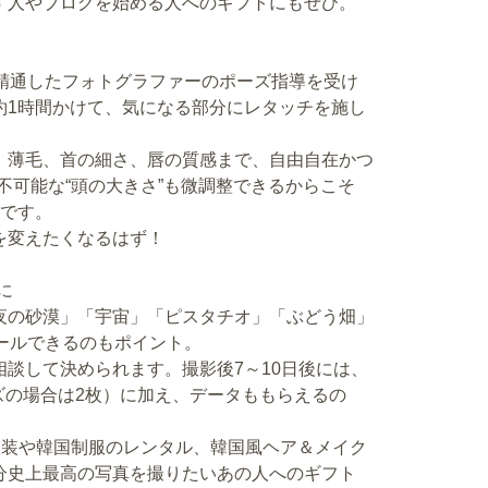
す人やブログを始める人へのギフトにもぜひ。
に精通したフォトグラファーのポーズ指導を受け
約1時間かけて、気になる部分にレタッチを施し
、薄毛、首の細さ、唇の質感まで、自由自在かつ
不可能な“頭の大きさ”も微調整できるからこそ
のです。
を変えたくなるはず！
に
夜の砂漠」「宇宙」「ピスタチオ」「ぶどう畑」
ールできるのもポイント。
談して決められます。撮影後7～10日後には、
サイズの場合は2枚）に加え、データももらえるの
衣装や韓国制服のレンタル、韓国風ヘア＆メイク
分史上最高の写真を撮りたいあの人へのギフト