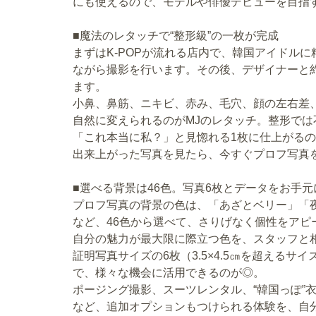
にも使えるので、モデルや俳優デビューを目指
■魔法のレタッチで“整形級”の一枚が完成
まずはK-POPが流れる店内で、韓国アイドル
ながら撮影を行います。その後、デザイナーと
ます。
小鼻、鼻筋、ニキビ、赤み、毛穴、顔の左右差
自然に変えられるのがMJのレタッチ。整形では
「これ本当に私？」と見惚れる1枚に仕上がる
出来上がった写真を見たら、今すぐプロフ写真
■選べる背景は46色。写真6枚とデータをお手元
プロフ写真の背景の色は、「あざとベリー」「
など、46色から選べて、さりげなく個性をアピ
自分の魅力が最大限に際立つ色を、スタッフと相
証明写真サイズの6枚（3.5×4.5㎝を超える
で、様々な機会に活用できるのが◎。
ポージング撮影、スーツレンタル、“韓国っぽ”
など、追加オプションもつけられる体験を、自