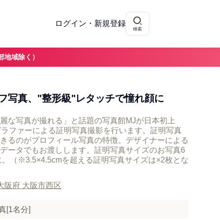
ログイン・新規登録
検索
部地域除く）
フ写真、"整形級"レタッチで憧れ顔に
麗な写真が撮れる」と話題の写真館MJが日本初上
グラファーによる証明写真撮影を行います。証明写真
きるのがプロフィール写真の特徴。デザイナーによる
データでもお渡しします。証明写真サイズのお写真6
。（※3.5×4.5cmを超える証明写真サイズは×2枚とな
大阪府 大阪市西区
[1名分]