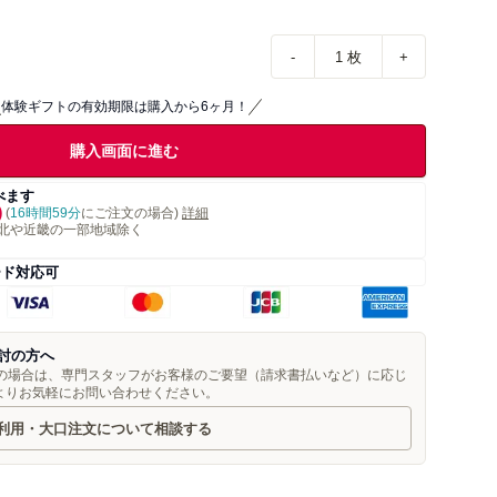
-
1
枚
+
体験ギフトの有効期限は購入から6ヶ月！
購入画面に進む
べます
)
(
16時間59分
にご注文の場合)
詳細
北や近畿の一部地域除く
ード対応可
討の方へ
望の場合は、専門スタッフがお客様のご要望（請求書払いなど）に応じ
よりお気軽にお問い合わせください。
利用・大口注文について相談する