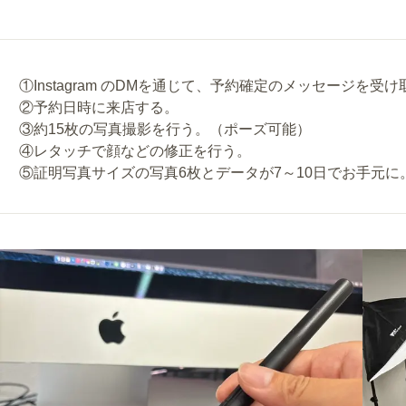
①Instagram のDMを通じて、予約確定のメッセージを受
②予約日時に来店する。
③約15枚の写真撮影を行う。（ポーズ可能）
④レタッチで顔などの修正を行う。
⑤証明写真サイズの写真6枚とデータが7～10日でお手元に