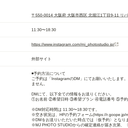
〒550-0014 大阪府 大阪市西区 北堀江1丁目9-11 リ
11:30〜18:30
https://www.instagram.com/mj_photostudio.jp/
外部サイト
◾️予約方法について
ご予約は「InstagramのDM」にてお願いいたしま
ません。
DMにて、以下全ての情報をお送りください。
①お名前 ②希望日時 ③希望プラン ④電話番号 ⑤予
※DM対応時間は 11:30〜18:30です。
※空き状況は、HPの予約フォーム(https://r.goope.jp/
※DMをお送りいただいた時点では〈仮予約〉となり
※MJ PHOTO STUDIOからの確定連絡が届き