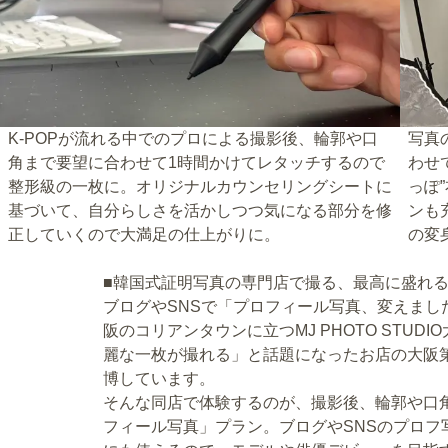
K-POPが流れる中でのプロによる撮影後、輪郭や口
写真
角まで要望に合わせて1時間かけてレタッチするので
わせ
整形級の一枚に。オリジナルカウンセリングシートに
っぽ
基づいて、自分らしさを活かしつつ気になる部分を修
ンも
正していくので大満足の仕上がりに。
の変
■韓国式証明写真の専門店で撮る、最高に盛れ
ブログやSNSで「プロフィール写真、変えま
阪のコリアンタウンに立つMJ PHOTO STU
麗な一枚が撮れる」と話題になったお店の大阪
博しています。
そんな同店で体験するのが、撮影後、輪郭や口
フィール写真」プラン。ブログやSNSのプロフ