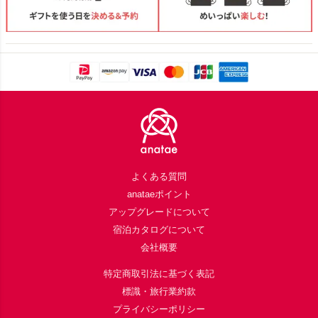
Footer
よくある質問
anataeポイント
アップグレードについて
宿泊カタログについて
会社概要
特定商取引法に基づく表記
標識・旅行業約款
プライバシーポリシー