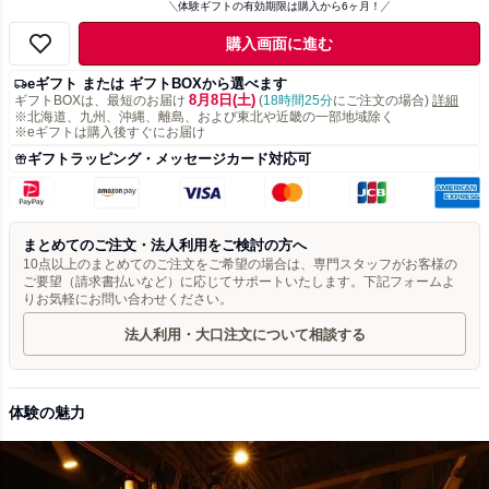
体験ギフトの有効期限は購入から6ヶ月！
購入画面に進む
eギフト または ギフトBOXから選べます
8月8日(土)
ギフトBOXは、最短のお届け
(
18時間25分
にご注文の場合)
詳細
※北海道、九州、沖縄、離島、および東北や近畿の一部地域除く
※eギフトは購入後すぐにお届け
ギフトラッピング・メッセージカード対応可
まとめてのご注文・法人利用をご検討の方へ
10点以上のまとめてのご注文をご希望の場合は、専門スタッフがお客様の
ご要望（請求書払いなど）に応じてサポートいたします。下記フォームよ
りお気軽にお問い合わせください。
法人利用・大口注文について相談する
体験の魅力