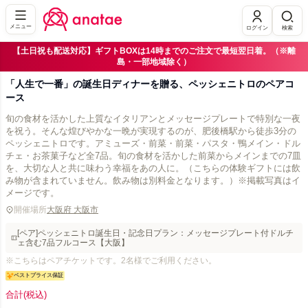
メニュー
ログイン
検索
【土日祝も配送対応】ギフトBOXは14時までのご注文で最短翌日着。（※離
島・一部地域除く）
「人生で一番」の誕生日ディナーを贈る、ペッシェニトロのペアコ
ース
旬の食材を活かした上質なイタリアンとメッセージプレートで特別な一夜
を祝う。そんな煌びやかな一晩が実現するのが、肥後橋駅から徒歩3分の
ペッシェニトロです。アミューズ・前菜・前菜・パスタ・鴨メイン・ドル
チェ・お茶菓子など全7品。旬の食材を活かした前菜からメインまでの7皿
を、大切な人と共に味わう幸福をあの人に。（こちらの体験ギフトには飲
み物が含まれていません。飲み物は別料金となります。）※掲載写真はイ
メージです。
開催場所
大阪府 大阪市
[ペア]ペッシェニトロ誕生日・記念日プラン：メッセージプレート付ドルチ
ェ含む7品フルコース【大阪】
※こちらはペアチケットです。2名様でご利用ください。
ベストプライス保証
合計
(税込)