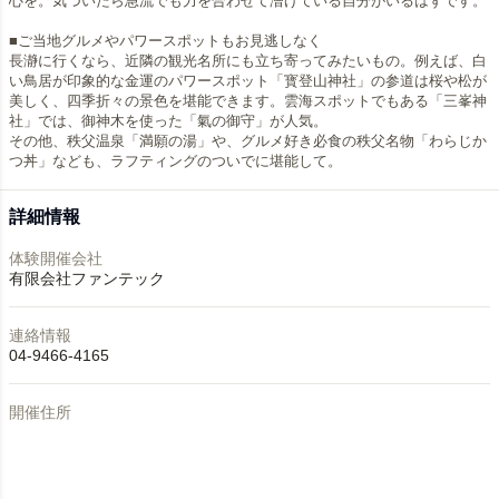
心を。気づいたら急流でも力を合わせて漕げている自分がいるはずです。
■ご当地グルメやパワースポットもお見逃しなく
長瀞に行くなら、近隣の観光名所にも立ち寄ってみたいもの。例えば、白
い鳥居が印象的な金運のパワースポット「寳登山神社」の参道は桜や松が
美しく、四季折々の景色を堪能できます。雲海スポットでもある「三峯神
社」では、御神木を使った「氣の御守」が人気。
その他、秩父温泉「満願の湯」や、グルメ好き必食の秩父名物「わらじか
つ丼」なども、ラフティングのついでに堪能して。
詳細情報
体験開催会社
有限会社ファンテック
連絡情報
04-9466-4165
開催住所