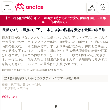
メニュー
ログイン
検索
【土日祝も配送対応】ギフトBOXは14時までのご注文で最短翌日着。（※離
島・一部地域除く）
長瀞でスリル満点の川下り！水しぶきの洗礼を受ける最涼の非日常
最近刺激が足りない人という人に贈りたいのが、アウトドアスポーツのメ
ッカ長瀞でのラフティングツアー体験。1艇最大9名のボートで、約7キロ3
時間の壮大な川下りに挑みます。水しぶきを浴びながら、仲間と力を合わ
せて激流を下るのはスリル満点！川の上から見る天然記念物の岩畳や紅葉
は圧巻です。（※この体験ギフトは、チケット一枚で1名様が利用できま
す。一度に予約可能な人数には制限がありますので、追加情報より必ずご
確認ください。このツアーの最小催行人数は2名です。）
利用人数
1名~42名
開催場所
埼玉県 秩父郡
[1名分]長瀞スリル満点のラフティングツアー体験3時間
※※申込可能人数:1名 〜42名
※最少催行人数:2名〜
合計
(税込)
-
1
枚
+