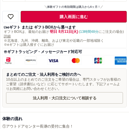
体験ギフトの有効期限は購入から6ヶ月！
購入画面に進む
eギフト または ギフトBOXから選べます
明日 8月11日(火)
ギフトBOXは、最短のお届け
(
13時間48分
にご注文の場合)
詳細
※北海道、九州、沖縄、離島、および東北や近畿の一部地域除く
※eギフトは購入後すぐにお届け
ギフトラッピング・メッセージカード対応可
まとめてのご注文・法人利用をご検討の方へ
10点以上のまとめてのご注文をご希望の場合は、専門スタッフがお客様の
ご要望（請求書払いなど）に応じてサポートいたします。下記フォームよ
りお気軽にお問い合わせください。
法人利用・大口注文について相談する
体験の流れ
①アウトドアセンター長瀞の受付に集合！