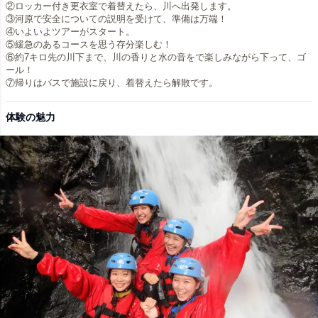
②ロッカー付き更衣室で着替えたら、川へ出発します。
③河原で安全についての説明を受けて、準備は万端！
④いよいよツアーがスタート。
⑤緩急のあるコースを思う存分楽しむ！
⑥約7キロ先の川下まで、川の香りと水の音をで楽しみながら下って、ゴ
ール！
⑦帰りはバスで施設に戻り、着替えたら解散です。
体験の魅力