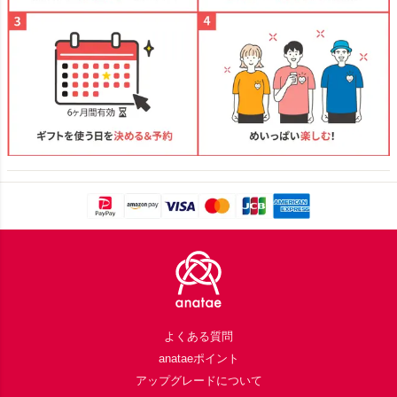
Footer
よくある質問
anataeポイント
アップグレードについて