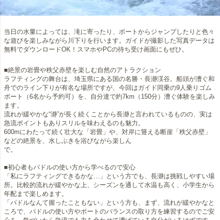
当日の水量によっては、滝に寄ったり、ボートからジャンプしたりと色々
な遊びを楽しみながら川下りを行います。ガイドが撮影した写真データは
無料でダウンロードOK！スマホやPCの待ち受け画面にもぜひ。
■絶景の岩畳や秩父赤壁を楽しむ自然のアトラクション
ラフティングの舞台は、埼玉県にある国の名勝・長瀞渓谷。船頭が漕ぐ和
舟でのライン下りが有名な場所ですが、今回はガイド同乗の9人乗りゴム
ボート（6名から予約可）を、自分達で約7km（150分）漕ぐ体験を楽しみ
ます。
流れが緩やかな“瀞”が長く続くことから長瀞と言われているものの、実は
急流ポイントもありスリルを味わえるのも魅力。
600mにわたって続く壮大な「岩畳」や、対岸に聳える断崖「秩父赤壁」
などの絶景を、水しぶきを浴びながら楽しん
で。
■初心者もパドルの使い方から学べるので安心
「私にラフティングできるかな…」という方でも、長瀞は挑戦しやすい場
所。比較的流れが緩やかな上、シーズンを通して水温も高く、小学生から
年配まで楽しめます。
「パドルなんて握ったこともない」という方も、まず、流れが緩やかなと
ころで、パドルの使い方やボートのバランスの取り方を練習するのでご安