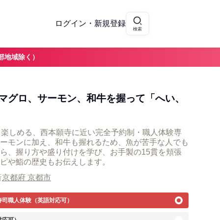
ログイン・新規登録
検索
部地域除く）
マグロ、サーモン、和牛を握って「へい、
験を楽しめる、西本願寺に近い完全予約制・職人体験専
ーモンに加え、和牛も握れるため、魚が苦手な人でも
ら、握り方や盛り付けを学び、お手製の15貫を頬張
ピや鮨の歴史もお伝えします。
所
京都府 京都市
寿司職人体験（英語対応可）