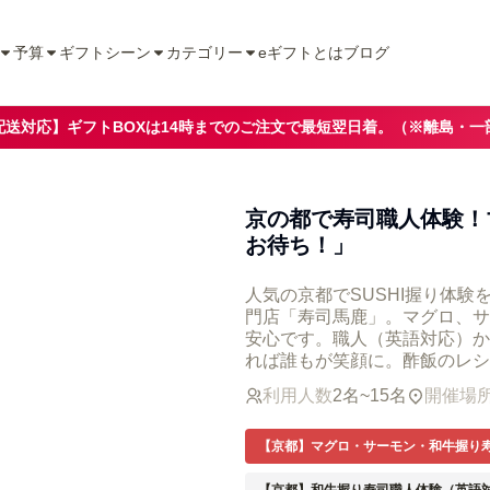
予算
ギフトシーン
カテゴリー
eギフトとは
ブログ
配送対応】ギフトBOXは14時までのご注文で最短翌日着。（※離島・一
京の都で寿司職人体験！
お待ち！」
人気の京都でSUSHI握り体
門店「寿司馬鹿」。マグロ、サ
安心です。職人（英語対応）か
れば誰もが笑顔に。酢飯のレシ
利用人数
2名~15名
開催場
【京都】マグロ・サーモン・和牛握り