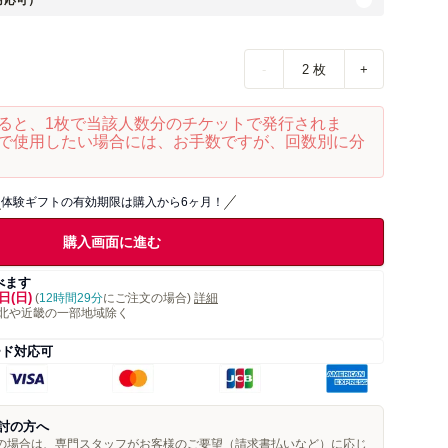
対応可）
-
2
枚
+
ると、1枚で当該人数分のチケットで発行されま
で使用したい場合には、お手数ですが、回数別に分
体験ギフトの有効期限は購入から6ヶ月！
購入画面に進む
べます
日(日)
(
12時間29分
にご注文の場合)
詳細
北や近畿の一部地域除く
ード対応可
討の方へ
望の場合は、専門スタッフがお客様のご要望（請求書払いなど）に応じ