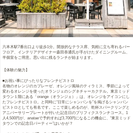
六本木駅7番出口より徒歩1分。開放的なテラス席、気軽に立ち寄れるバー
フロア、インテリアデザイナー森田恭通氏が手がけたダイニングルーム、
半個室をご用意。思い出に残るランチが始まります。
【体験の魅力】
■お祝い事にぴったりなフレンチビストロ
名物のオレンジのカプレーゼ、オレンジ風味のティラミス、季節によって
変わるオレンジを使ったオランジェのシグネチャーカクテル。東京ミッド
タウン１階にある「orange（オランジェ）」は、オレンジをアイコンにし
たフレンチビストロ。と同時に“日常にシャンパンを”を掲げるシャンパン
ビストロとしても有名です。ここで楽しめるのが、乾杯スパークリングと
アニバーサリープレートが付いた記念日のプリフィクスランチコース。1
人4,500円が、anataeで予約すれば3,700円になるこの機会に、“東京ミッド
タウンでの記念日パーティー”はいかが？