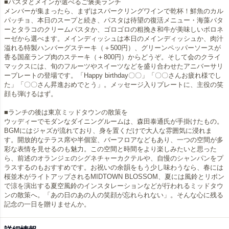
■パスタとメインが選べるご褒美ランチ
メンバーが集まったら、まずはスパークリングワインで乾杯！鮮魚のカル
パッチョ、本日のスープと続き、パスタは待望の復活メニュー・海藻バタ
ーとタラコのクリームパスタか、ゴロゴロの粗挽き和牛が美味しいボロネ
ーゼから選べます。メインディッシュは本日のメインディッシュか、肉汁
溢れる特製ハンバーグステーキ（＋500円）、グリーンペッパーソースが
香る国産ランプ肉のステーキ（＋800円）からどうぞ。そして会のクライ
マックスには、旬のフルーツやスイーツなどを盛り合わせたアニバーサリ
ープレートの登場です。「Happy birthday〇〇」「〇〇さんお疲れ様でし
た」「〇〇さん昇進おめでとう」。メッセージ入りプレートに、主役の笑
顔も弾けるはず。
■ランチの後は東京ミッドタウンの散策を
ウッディーでモダンなダイニングルームは、森田泰通氏が手掛けたもの。
BGMにはジャズが流れており、身を置くだけで大人な雰囲気に浸れま
す。開放的なテラス席や半個室、バーフロアなどもあり、一つの空間が多
彩な表情を見せるのも魅力。この空間と時間をより楽しみたいと思った
ら、前述のオランジェのシグネチャーカクテルや、自慢のシャンパンをプ
ラスするのもおすすめです。お祝いの余韻をもう少し味わうなら、春には
桜並木がライトアップされるMIDTOWN BLOSSOM、夏には風鈴とリボン
で涼を演出する夏空風鈴のインスタレーションなどが行われるミッドタウ
ンの散策へ。「あの日のあの人の笑顔が忘れられない」。そんな心に残る
記念の一日を贈りませんか。