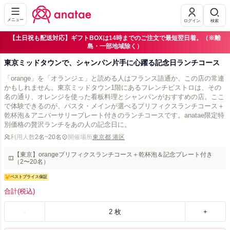
メニュー
ログイン
検索
【土日祝も配送対応】ギフトBOXは14時までのご注文で最短翌日着。（※離
島・一部地域除く）
東京ミッドタウンで、シャンパン片手に心躍る記念日ランチコース
「orange」を「オランジェ」と読める人はフランス語通か、この店の常連
かもしれません。東京ミッドタウン1階にあるフレンチビストロは、その
名の通り、オレンジを使った看板料理とシャンパンがおすすめの店。ここ
で体験できるのが、パスタ・メインが選べるプリフィクスランチコース＋
乾杯泡＆アニバーサリープレート付きのランチコースです。anatae限定特
別価格の贅沢ランチをあの人の記念日に。
利用人数
2名~20名
開催場所
東京都 港区
【東京】orangeプリフィクスランチコース＋乾杯泡＆記念プレート付き
（2〜20名）
ベストプライス保証
合計
(税込)
-
2
枚
+