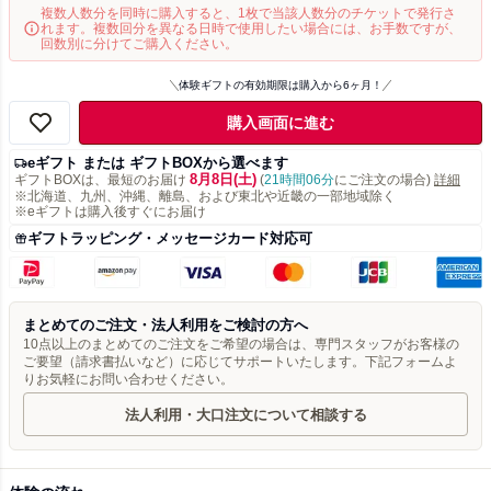
複数人数分を同時に購入すると、1枚で当該人数分のチケットで発行さ
れます。複数回分を異なる日時で使用したい場合には、お手数ですが、
回数別に分けてご購入ください。
体験ギフトの有効期限は購入から6ヶ月！
購入画面に進む
eギフト または ギフトBOXから選べます
8月8日(土)
ギフトBOXは、最短のお届け
(
21時間06分
にご注文の場合)
詳細
※北海道、九州、沖縄、離島、および東北や近畿の一部地域除く
※eギフトは購入後すぐにお届け
ギフトラッピング・メッセージカード対応可
まとめてのご注文・法人利用をご検討の方へ
10点以上のまとめてのご注文をご希望の場合は、専門スタッフがお客様の
ご要望（請求書払いなど）に応じてサポートいたします。下記フォームよ
りお気軽にお問い合わせください。
法人利用・大口注文について相談する