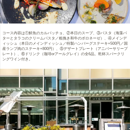
コース内容は①鮮魚のカルパッチョ、②本日のスープ、③パスタ（海藻バ
ターとタラコのクリームパスタ／粗挽き和牛のボロネーゼ）、④メインデ
ィッシュ（本日のメインディッシュ／特製ハンバーグステーキ+500円／国
産ランプ肉のステーキ+800円）、⑤デザートプレート（アニバーサリープ
レート）、⑥ドリンク（珈琲orアールグレイ）の全6品。乾杯スパークリ
ングワイン付き。