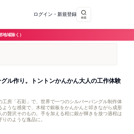
ログイン・新規登録
検索
部地域除く）
ングル作り。トントンかんかん大人の工作体験
の工房「石彩」で、世界で一つのシルバーバングル制作体
るような感覚で、木槌で銀板をかんかんと叩きながら成形
人の贅沢そのもの。手を加える程に銀が輝きを放つ過程は
守りのような逸品に。