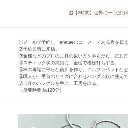
【2時間】世界に一つだけ
①メールで予約し「anataeのコース」である旨を伝
②予約日時に来店。
③金槌などのプロの工具の扱い方を学んだら、試し
④スティック状の純銀に、金槌で模様打ちする。
⑤棒の両端に平らな箇所を作り、アルファベットな
⑥職人が、手首のサイズに合わせバングル状に整え
⑦自作のバングルを手に、工房を出る。
（所要時間 約120分）