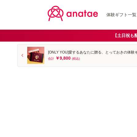
体験ギフト一覧
【土日祝も
[ONLY YOU]愛するあなたに贈る、とっておきの体
￥9,800
合計
(税込)