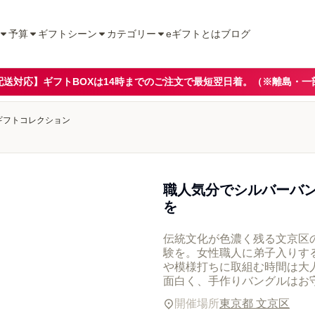
予算
ギフトシーン
カテゴリー
eギフトとは
ブログ
配送対応】ギフトBOXは14時までのご注文で最短翌日着。（※離島・一
験ギフトコレクション
職人気分でシルバーバ
を
伝統文化が色濃く残る文京区
験を。女性職人に弟子入りす
や模様打ちに取組む時間は大
面白く、手作りバングルはお
開催場所
東京都 文京区