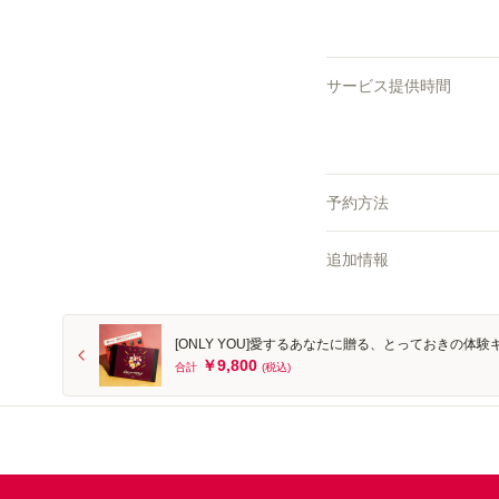
サービス提供時間
予約方法
追加情報
[ONLY YOU]愛するあなたに贈る、とっておきの体
￥9,800
合計
(税込)
Footer