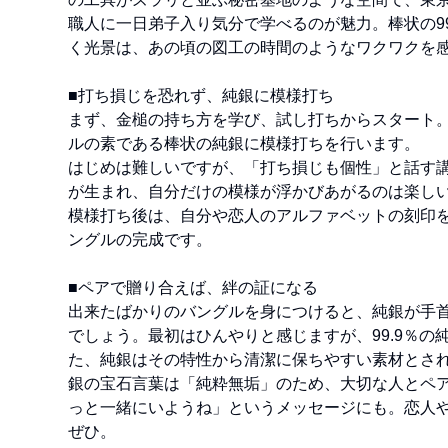
職人に一日弟子入り気分で学べるのが魅力。棒状の9
く光景は、あの頃の図工の時間のようなワクワクを
■打ち損じを恐れず、純銀に模様打ち
まず、金槌の持ち方を学び、試し打ちからスタート
ルの素である棒状の純銀に模様打ちを行います。
はじめは難しいですが、「打ち損じも個性」と話す
が生まれ、自分だけの模様が浮かびあがるのは楽し
模様打ち後は、自分や恋人のアルファベットの刻印
ングルの完成です。
■ペアで贈り合えば、絆の証になる
出来たばかりのバングルを身につけると、純銀が手
でしょう。最初はひんやりと感じますが、99.9％
た、純銀はその特性から清潔に保ちやすい素材とさ
銀の宝石言葉は「純粋無垢」のため、大切な人とペ
っと一緒にいようね」というメッセージにも。恋人
ぜひ。