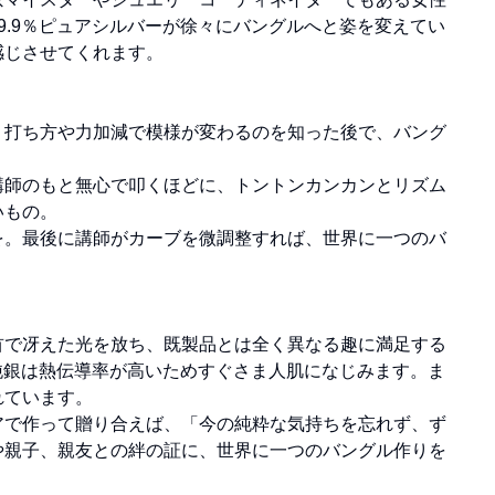
9.9％ピュアシルバーが徐々にバングルへと姿を変えてい
感じさせてくれます。
。打ち方や力加減で模様が変わるのを知った後で、バング
講師のもと無心で叩くほどに、トントンカンカンとリズム
いもの。
を。最後に講師がカーブを微調整すれば、世界に一つのバ
首で冴えた光を放ち、既製品とは全く異なる趣に満足する
の純銀は熱伝導率が高いためすぐさま人肌になじみます。ま
れています。
アで作って贈り合えば、「今の純粋な気持ちを忘れず、ず
や親子、親友との絆の証に、世界に一つのバングル作りを