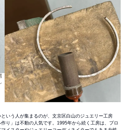
選
シルバーバングル作りの魅力の一つは、思い思いのア
し
ルファベットや数字の刻印もできること。記念日やイ
ニシャルを彫り込めば、世界に一つの贈り物やお守り
に
いという人が集まるのが、文京区白山のジュエリー工房
作り」は不動の人気です。1995年から続く工房は、プロ
京マイスターやジュエリーコーディネイターでもある女性