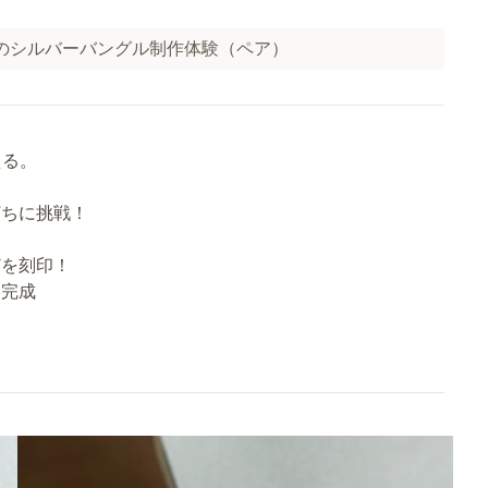
のシルバーバングル制作体験（ペア）
える。
打ちに挑戦！
どを刻印！
て完成