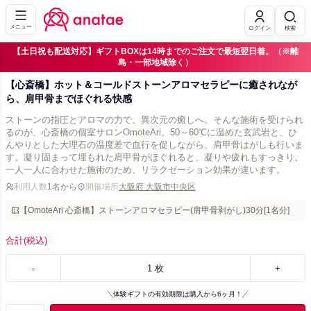
メニュー
ログイン
検索
【土日祝も配送対応】ギフトBOXは14時までのご注文で最短翌日着。（※離
島・一部地域除く）
【心斎橋】ホット＆コールドストーンアロマセラピーに癒されなが
ら、肩甲骨までほぐれる快感
ストーンの指圧とアロマの力で、異次元の癒しへ。そんな施術を受けられ
るのが、心斎橋の個室サロンOmoteAri。50～60℃に温めた玄武岩と、ひ
んやりとした大理石の温度差で血行を促しながら、肩甲骨はがしも行いま
す。凝り固まって埋もれた肩甲骨がほぐれると、凝りや疲れもすっきり。
一人一人に合わせた施術のため、リラクゼーション効果が違います。
利用人数
1名から
開催場所
大阪府 大阪市中央区
【OmoteAri 心斎橋】ストーンアロマセラピー(肩甲骨剥がし)30分[1名分]
合計
(税込)
-
1
枚
+
体験ギフトの有効期限は購入から6ヶ月！