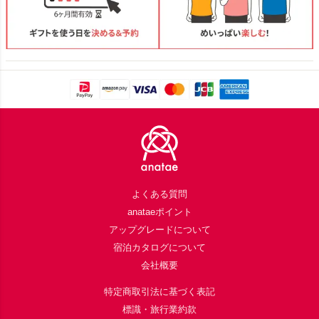
Footer
よくある質問
anataeポイント
アップグレードについて
宿泊カタログについて
会社概要
特定商取引法に基づく表記
標識・旅行業約款