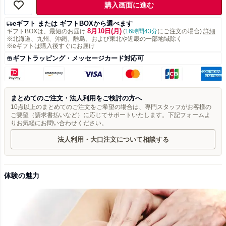
購入画面に進む
eギフト または ギフトBOXから選べます
8月10日(月)
ギフトBOXは、最短のお届け
(
16時間43分
にご注文の場合)
詳細
※北海道、九州、沖縄、離島、および東北や近畿の一部地域除く
※eギフトは購入後すぐにお届け
ギフトラッピング・メッセージカード対応可
まとめてのご注文・法人利用をご検討の方へ
10点以上のまとめてのご注文をご希望の場合は、専門スタッフがお客様の
ご要望（請求書払いなど）に応じてサポートいたします。下記フォームよ
りお気軽にお問い合わせください。
法人利用・大口注文について相談する
体験の魅力