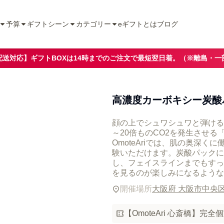
予算
ギフトシーン
カテゴリー
eギフトとは
ブログ
配送対応】ギフトBOXは14時までのご注文で最短翌日着。（※離島・一
高濃度カーボキシー炭酸
顔の上でシュワシュワと弾ける
～20倍ものCO2を発生させ
OmoteAriでは、肌の奥深
験いただけます。炭酸パックに
し、フェイスラインまでもすっ
を見るのが楽しみになるような
開催場所
大阪府 大阪市中央
【OmoteAri 心斎橋】完