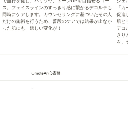
で血行を促し、ハリツヤ、トーンUPを目指せるコー
ジェ
ス。フェイスラインのすっきり感に繋がるデコルテも
「カ
同時にケアします。カウンセリングに基づいたその人
促進
だけの施術を行うため、普段のケアでは結果が出なか
肌と
った肌にも、嬉しい変化が！
デコ
きり
を、
OmoteAri心斎橋
-