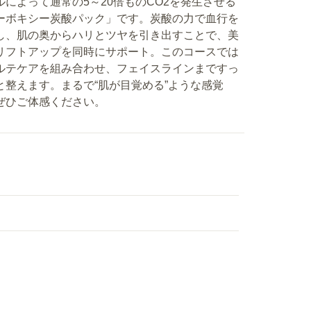
ルによって通常の5～20倍ものCO2を発生させる
ーボキシー炭酸パック」です。炭酸の力で血行を
し、肌の奥からハリとツヤを引き出すことで、美
リフトアップを同時にサポート。このコースでは
ルテケアを組み合わせ、フェイスラインまですっ
と整えます。まるで“肌が目覚める”ような感覚
ぜひご体感ください。