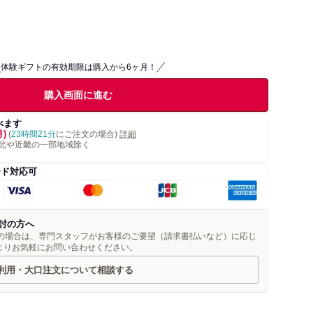
体験ギフトの有効期限は購入から6ヶ月！
購入画面に進む
べます
月)
(
23時間21分
にご注文の場合)
詳細
北や近畿の一部地域除く
ード対応可
討の方へ
望の場合は、専門スタッフがお客様のご要望（請求書払いなど）に応じ
よりお気軽にお問い合わせください。
利用・大口注文について相談する