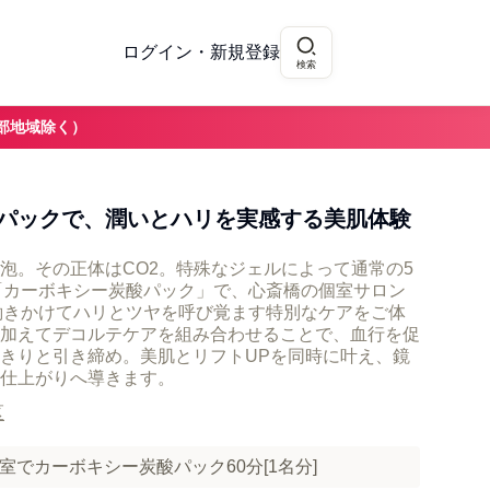
ログイン・新規登録
検索
部地域除く）
パックで、潤いとハリを実感する美肌体験
泡。その正体はCO2。特殊なジェルによって通常の5
る「カーボキシー炭酸パック」で、心斎橋の個室サロン
くに働きかけてハリとツヤを呼び覚ます特別なケアをご体
加えてデコルテケアを組み合わせることで、血行を促
きりと引き締め。美肌とリフトUPを同時に叶え、鏡
仕上がりへ導きます。
区
全個室でカーボキシー炭酸パック60分[1名分]