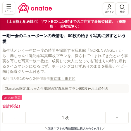
メニュー
ログイン
検索
【土日祝も配送対応】ギフトBOXは14時までのご注文で最短翌日着。（※離
島・一部地域除く）
一期一会のニューボーンの表情を、60枚の始まり写真に残すという
愛
新生児という一生に一度の時間を撮影する写真館「NOREN ANGE」か
ら、赤ちゃん生誕記念写真60枚プランを。愛されて生まれてきたという事
実を写した写真一枚一枚は、成長して大人になっても“始まりの時”に戻れ
るタイムマシンになるはず。ポージングはせずありのままを撮影。ベビー
向け保湿クリーム付きで。
利用人数
1名から
開催場所
東京都 世田谷区
anatae限定赤ちゃん生誕記念写真単体プラン(60枚)+お土産付き
anatae 限定
合計
(税込)
-
1
枚
+
体験ギフトの有効期限は購入から6ヶ月！