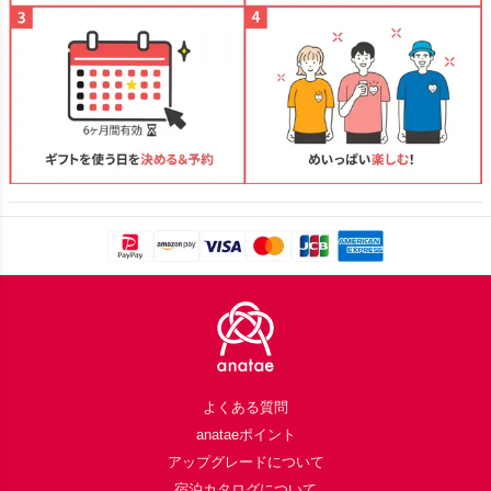
Footer
よくある質問
anataeポイント
アップグレードについて
宿泊カタログについて