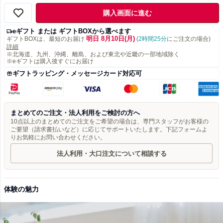
購入画面に進む
eギフト または ギフトBOXから選べます
明日 8月10日(月)
ギフトBOXは、最短のお届け
(
2時間25分
にご注文の場合)
詳細
※北海道、九州、沖縄、離島、および東北や近畿の一部地域除く
※eギフトは購入後すぐにお届け
ギフトラッピング・メッセージカード対応可
まとめてのご注文・法人利用をご検討の方へ
10点以上のまとめてのご注文をご希望の場合は、専門スタッフがお客様の
ご要望（請求書払いなど）に応じてサポートいたします。下記フォームよ
りお気軽にお問い合わせください。
法人利用・大口注文について相談する
体験の魅力