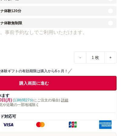
ナ体験120分
ウナ体験無制限
。事前予約なしでご利用いただけます。
-
1
枚
+
体験ギフトの有効期限は購入から6ヶ月！
購入画面に進む
べます
0日(月)
(
13時間27分
にご注文の場合)
詳細
北や近畿の一部地域除く
ード対応可