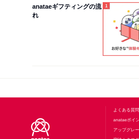
anataeギフティングの流
れ
Footer
よくある質
anataeポイ
アップグレ