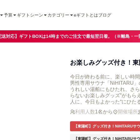
予算
ギフトシーン
カテゴリー
eギフトとは
ブログ
配送対応】ギフトBOXは14時までのご注文で最短翌日着。（※離島・一
お楽しみグッズ付き！東陽
今日が終わる前に、楽しい時間
男性専用サウナ「NiHITAR
うれしい湯船にもひたれ、さらに
らないお楽しみグッズ”がもら
人に、今日もよかった“にひた
利用人数
1名から
開催場所
【東陽町】グッズ付き！NiHITARUサ
【東陽町】グッズ付き！NiHITARUサ