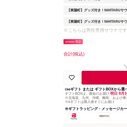
【東陽町】グッズ付き！NiHITARUサウ
【東陽町】グッズ付き！NiHITARUサ
※こちらは男性専用サウナです
anatae 限定
合計
(税込)
eギフト または ギフトBOXから選
明日 8月1
ギフトBOXは、最短のお届け
※北海道、九州、沖縄、離島、および東
※eギフトは購入後すぐにお届け
ギフトラッピング・メッセージカ