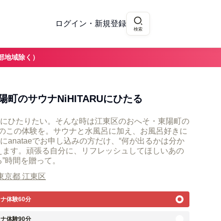
ログイン・新規登録
検索
部地域除く）
町のサウナNiHITARUにひたる
にひたりたい。そんな時は江東区のおへそ・東陽町の
U」のこの体験を。サウナと水風呂に加え、お風呂好きに
anataeでお申し込みの方だけ、“何が出るかは分か
えます。頑張る自分に、リフレッシュしてほしいあの
る”時間を贈って。
東京都 江東区
ウナ体験60分
ウナ体験90分