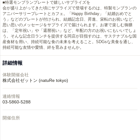
■特選モンブランプレートで嬉しいサプライズを
会が盛り上がってきた頃にサプライズで登場するのは、特製モンブランの
アニバーサリープレートとカフェ。「Happy Birthday」「結婚おめでと
う」などのプレートが付けられ、結婚記念日、昇進、栄転のお祝いなど、
思い思いのメッセージをサプライズで届けられます。お箸で楽しむ御膳
は、「定年祝い」や「還暦祝い」など、年配の方のお祝いにもいいでしょ
う。そんな記念日ランチを提供する同店が目指すのは、サステナブルな国
産食材を用い、持続可能な食の未来を考えること。SDGsな美食を通し、
詳細情報
体験開催会社
株式会社ゼットン (natuRe tokyo)
連絡情報
03-5860-5288
開催住所