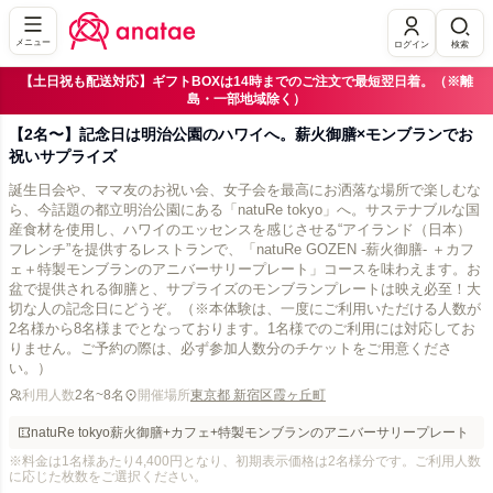
メニュー
ログイン
検索
【土日祝も配送対応】ギフトBOXは14時までのご注文で最短翌日着。（※離
島・一部地域除く）
【2名〜】記念日は明治公園のハワイへ。薪火御膳×モンブランでお
祝いサプライズ
誕生日会や、ママ友のお祝い会、女子会を最高にお洒落な場所で楽しむな
ら、今話題の都立明治公園にある「natuRe tokyo」へ。サステナブルな国
産食材を使用し、ハワイのエッセンスを感じさせる“アイランド（日本）
フレンチ”を提供するレストランで、「natuRe GOZEN -薪火御膳- ＋カフ
ェ＋特製モンブランのアニバーサリープレート」コースを味わえます。お
盆で提供される御膳と、サプライズのモンブランプレートは映え必至！大
切な人の記念日にどうぞ。（※本体験は、一度にご利用いただける人数が
2名様から8名様までとなっております。1名様でのご利用には対応してお
りません。ご予約の際は、必ず参加人数分のチケットをご用意くださ
い。）
利用人数
2名~8名
開催場所
東京都 新宿区霞ヶ丘町
natuRe tokyo薪火御膳+カフェ+特製モンブランのアニバーサリープレート
※料金は1名様あたり4,400円となり、初期表示価格は2名様分です。ご利用人数
に応じた枚数をご選択ください。