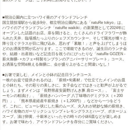
■明治公園内に立つハワイ発のアイランドフレンチ
国立競技場駅から徒歩9分、都立明治公園内にある「natuRe tokyo」は、
ハワイのアイランドフレンチ「natuRe waikiki」の新業態として2024年に
オープンした話題のお店。扉を開けると、たくさんのドライフラワーが飾
られた天井、臨場感たっぷりのシェフズカウンター、そして陽光が燦々と
降り注ぐテラスが目に飛び込み、思わず「素敵！」と声を上げてしまうほ
どのお洒落空間が広がります。ここで堪能できるのが、誕生日のランチ会
や、結婚・出産祝いなど記念日を祝うのにぴったりな「natuRe GOZEN -
薪火御膳- +カフェ+特製モンブランのアニバーサリープレート」コース。
お洒落な空間&映える御膳に、会が盛り上がること間違いなし！
■お箸で楽しむ、メインと小鉢の記念日ランチコース
一枚のお盆で提供されるのは、「薪焼×旬素材」で仕立てたメインのお皿
と小鉢たち。その彩りの美しさに、女子会などではきっと歓声が上がるで
しょう。まずメインは「長野県産安曇野げんき豚 肩ロース」、「富士サ
ーモンの粕漬け」、「薪焼きハンバーグ 八丁味噌のデミグラス（＋200
円）」、「熊本県産経産牛薪焼き（＋1,200円）」などから一つをどう
ぞ。これに、ピューレ状にした蕪のムーズ、火入れが絶妙な鰆の薪焼き、
ハワイ名物のガーリックシュリンプ＋レモングラスとハーブ、ポタージュ
スープ、漬け卵黄、十穀米といったその時々の小鉢6皿などが楽しめま
す。お箸で味わう、アイランドフレンチを存分にご賞味ください。