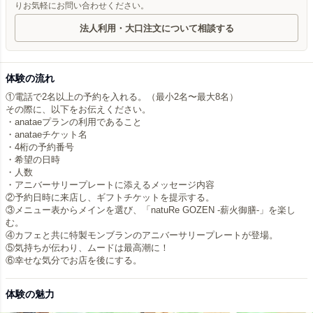
りお気軽にお問い合わせください。
法人利用・大口注文について相談する
体験の流れ
①電話で2名以上の予約を入れる。（最小2名〜最大8名）
その際に、以下をお伝えください。
・anataeプランの利用であること
・anataeチケット名
・4桁の予約番号
・希望の日時
・人数
・アニバーサリープレートに添えるメッセージ内容
②予約日時に来店し、ギフトチケットを提示する。
③メニュー表からメインを選び、「natuRe GOZEN -薪火御膳-」を楽し
む。
④カフェと共に特製モンブランのアニバーサリープレートが登場。
⑤気持ちが伝わり、ムードは最高潮に！
体験の魅力