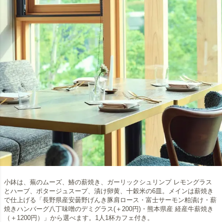
小鉢は、蕪のムーズ、鰆の薪焼き、ガーリックシュリンプ レモングラス
とハーブ、ポタージュスープ、漬け卵黄、十穀米の6皿。メインは薪焼き
で仕上げる「長野県産安曇野げんき豚肩ロース・富士サーモン粕漬け・薪
焼きハンバーグ八丁味噌のデミグラス(＋200円)・熊本県産 経産牛薪焼き
（＋1200円）」から選べます。1人1杯カフェ付き。