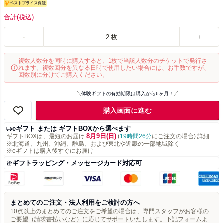
ベストプライス保証
合計
(税込)
-
2
枚
+
複数人数分を同時に購入すると、1枚で当該人数分のチケットで発行さ
れます。複数回分を異なる日時で使用したい場合には、お手数ですが、
回数別に分けてご購入ください。
体験ギフトの有効期限は購入から6ヶ月！
購入画面に進む
eギフト または ギフトBOXから選べます
8月9日(日)
ギフトBOXは、最短のお届け
(
19時間26分
にご注文の場合)
詳細
※北海道、九州、沖縄、離島、および東北や近畿の一部地域除く
※eギフトは購入後すぐにお届け
ギフトラッピング・メッセージカード対応可
まとめてのご注文・法人利用をご検討の方へ
10点以上のまとめてのご注文をご希望の場合は、専門スタッフがお客様の
ご要望（請求書払いなど）に応じてサポートいたします。下記フォームよ