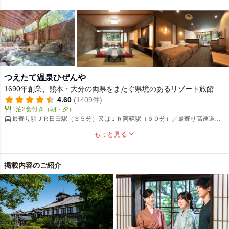
車約15分
つえたて温泉ひぜんや
1690年創業、熊本・大分の両県をまたぐ県境のあるリゾート旅館。
楽天アワード2020受賞。全室禁煙
4.60
(1409件)
1泊2食付き（朝・夕）
最寄り駅ＪＲ日田駅（３５分）又はＪＲ阿蘇駅（６０分）／最寄り高速道路
大分自動車道日田ＩＣより２１２号線で３５分
もっと見る
掲載内容のご紹介