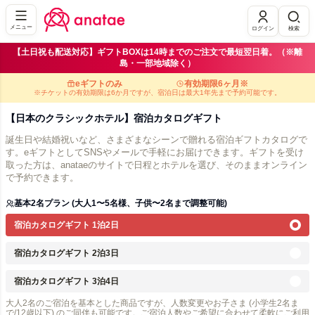
メニュー
ログイン
検索
【土日祝も配送対応】ギフトBOXは14時までのご注文で最短翌日着。（※離
島・一部地域除く）
eギフトのみ
有効期限6ヶ月※
※チケットの有効期限は6か月ですが、宿泊日は最大1年先まで予約可能です。
【日本のクラシックホテル】宿泊カタログギフト
誕生日や結婚祝いなど、さまざまなシーンで贈れる宿泊ギフトカタログで
す。eギフトとしてSNSやメールで手軽にお届けできます。ギフトを受け
取った方は、anataeのサイトで日程とホテルを選び、そのままオンライン
で予約できます。
基本2名プラン (大人1〜5名様、子供〜2名まで調整可能)
宿泊カタログギフト 1泊2日
宿泊カタログギフト 2泊3日
宿泊カタログギフト 3泊4日
大人2名のご宿泊を基本とした商品ですが、人数変更やお子さま (小学生2名ま
で/12歳以下) のご同伴も可能です。ご宿泊人数やご希望に合わせて柔軟にご利用