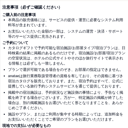
注意事項（必ずご確認ください）
ご購入前の注意事項
本商品の販売価格には、サービスの提供・運営に必要なシステム利用
料等が含まれています。
お支払いいただいた金額の一部は、システムの運営・決済・サポート
等のサービス提供に充当されます。
ご予約について
カタログギフトで予約可能な宿泊施設/お部屋タイプ/宿泊プランは、日
時検索の結果に掲載のあるものだけです。宿泊施設/お部屋/宿泊プラン
の空室状況は、ホテルの公式サイトやそのほか旅行サイトで表示され
る情報とは必ずしも一致しません。
プランで選択可能である場合をのぞき、お部屋の指定はできません。
anataeは旅行業務取扱管理者の資格を有しており、その資格に基づき
宿泊カタログを販売しております。また、宿泊予約はすべて、公式に
提携している旅行予約システムサービスを通じて提供しております。
掲載中の宿泊施設は、予約状況など施設側の事情により、予告なく掲
載を終了する場合がございます。万が一、特定施設の掲載が終了した
場合は、別の掲載施設をお選びいただく形となりますことを、あらか
じめご了承ください。
施設やプラン、またはご利用が集中する時期によっては、追加料金を
お支払いいただくことでご希望のプランをお選びいただけます。
現地での支払いが必要なもの