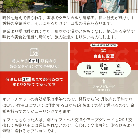
時代を超えて愛される、重厚でクラシカルな建築美。長い歴史が織りなす
独特の空気感が、そこにあるだけで非日常の滞在を彩ります。
創業より受け継がれてきた、細やかで温かいおもてなし。格式ある空間で
味わう美食と優雅な時間が、旅の記憶をより深いものにします。
ギフトチケットの有効期限は半年なので、発行から6ヶ月以内に予約すれ
ばOK。宿泊日については予約する日から1年後までの間で選べるので、余
裕を持ってスケジューリングできます
ギフトをもらった人は、別のギフトへの交換やアップグレードもOK！交
換しても贈り主には通知されないので、安心して交換可能。贈る側もより
気軽に送れるオプションです。