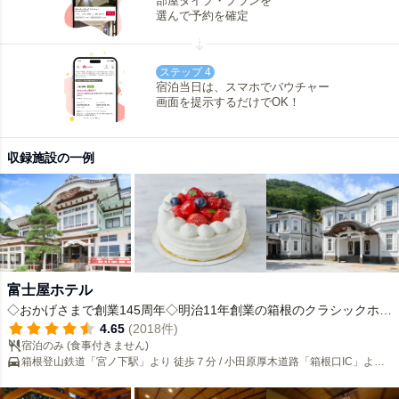
部屋タイプ・プランを
選んで予約を確定
ステップ 4
宿泊当日は、スマホでバウチャー
画面を提示するだけでOK！
収録施設の一例
富士屋ホテル
◇おかげさまで創業145周年◇明治11年創業の箱根のクラシックホテ
ル
4.65
(2018件)
宿泊のみ (食事付きません)
箱根登山鉄道「宮ノ下駅」より 徒歩７分 / 小田原厚木道路「箱根口IC」より
国道1号線経由20分 （11㎞）