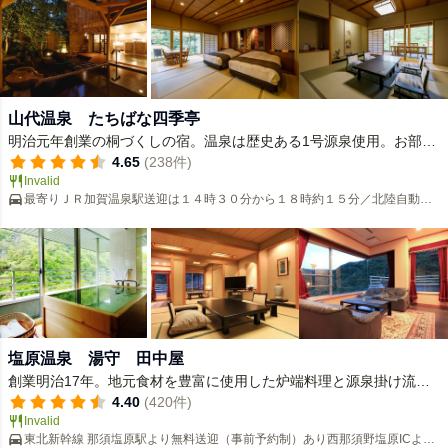
山代温泉 たちばな四季亭
明治元年創業の桐づくしの宿。温泉は歴史ある1号源泉使用。お部屋
食の対応も可能です。
4.65
(238件)
Invalid
最寄りＪＲ加賀温泉駅送迎は１４時３０分から１８時約１５分／北陸自動車
道・加賀ＩＣ約１５分／金沢より車で最短約６０分
塩原温泉 湯守 田中屋
創業明治17年。地元食材を豊富に使用した炉端料理と源泉掛け流し
天然温泉100％が自慢の一軒宿。
4.40
(420件)
Invalid
東北新幹線 那須塩原駅より無料送迎（事前予約制）あり西那須野塩原ICより