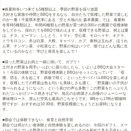
■春夏秋冬いつ来ても5種類以上、季節の野菜を採り放題
大好きな家族や仲間とBBQをするなら、自分たちで収穫した野菜で楽しむ
のが一番！千葉県木更津にある「空と大地の丘 森本農園」では、春夏秋
冬常時5種類以上、年間40種類もの野菜が育つ約3,000㎡の農園で収穫体験
をしてから、採れたてをBBQで味わえます。収穫できる野菜は、例えば夏
は、ナス、ピーマン、ししとう、トマト、空心菜、モロヘイヤ、オクラ、
トウモロコシ、冬は白菜、大根、キャベツ、カブ、春秋は玉ねぎ、ほうれ
ん草、チンゲン菜、小松菜など。野菜の旬はいつで、畑ではどんな風に生
えているのかなど、学びと発見を楽しんで！
■採った野菜はお肉と一緒に焼いて、ガブリ！
土付きの野菜を両手いっぱいに掘り出したら、いよいよBBQ大会スター
ト！今回の体験では、野菜収穫体験とBBQがセットになっていて、「収
穫、切る、火を起こす、鉄板で焼く」といったサバイバルBBQを楽しめま
す。収穫したての野菜は色も匂いも美味しさも濃く、「野菜嫌いの子供が
食べられるようになった」という喜びの声も多数！この野菜をたっぷり入
れた“ぶっかけソース焼きそば”や、地元のお肉屋さん自慢のジューシーな
豚味噌ロース、澄んだ空気も最高のごちそうです。9時から17時が開催時
間ですが、おすすめは10:30頃。野菜収穫後にちょうどお昼時になりま
す。
■都会では体験できない、食育と自然学習
都会では得がたい食体験と自然体験を楽しめるのが、今回のギフト。スー
パーに並んでいる野菜が土の中に埋まっているのを初めて見る子供もいる