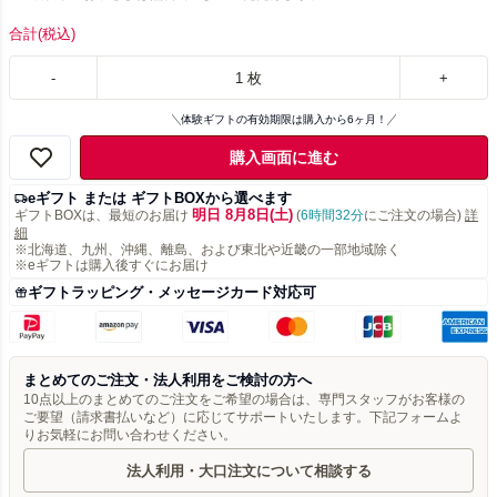
合計
(税込)
-
1
枚
+
体験ギフトの有効期限は購入から6ヶ月！
購入画面に進む
eギフト または ギフトBOXから選べます
明日 8月8日(土)
ギフトBOXは、最短のお届け
(
6時間32分
にご注文の場合)
詳
細
※北海道、九州、沖縄、離島、および東北や近畿の一部地域除く
※eギフトは購入後すぐにお届け
ギフトラッピング・メッセージカード対応可
まとめてのご注文・法人利用をご検討の方へ
10点以上のまとめてのご注文をご希望の場合は、専門スタッフがお客様の
ご要望（請求書払いなど）に応じてサポートいたします。下記フォームよ
りお気軽にお問い合わせください。
法人利用・大口注文について相談する