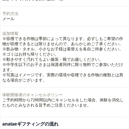
予約方法
メール
追加情報
※収穫できる作物は季節によって異なります。必ずしもご希望の作
物が収穫できるとは限りませんので、あらかじめご了承ください。
※飲み物・タオル、小さなお子様は着替えを各自ご持参ください。
※ゴミはお持ち帰りください。
※動きやすく汚れてもよい服装・靴でお越しください。
※中学生以下のお子さまは保護者同伴に限り無料でご参加いただけ
ます。
※写真はイメージです。実際の環境や収穫できる作物の種類とは異
なる場合がございます。
体験開催者のキャンセルポリシー
ご予約時間から72時間以内にキャンセルをした場合、体験を消化し
たものとみなされる旨予めご注意くださいませ。
anataeギフティングの流れ