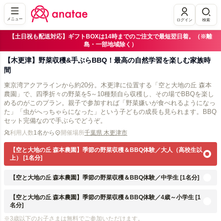
メニュー
ログイン
検索
【土日祝も配送対応】ギフトBOXは14時までのご注文で最短翌日着。（※離
島・一部地域除く）
【木更津】野菜収穫&手ぶらBBQ！最高の自然学習を楽しむ家族時
間
東京湾アクアラインから約20分。木更津に位置する「空と大地の丘 森本
農園」で、四季折々の野菜を5～10種類自ら収穫し、その場でBBQを楽し
めるのがこのプラン。親子で参加すれば「野菜嫌いが食べれるようになっ
た」「虫がへっちゃらになった」という子どもの成長も見られます。BBQ
セット完備なので手ぶらでどうぞ。
利用人数
1名から
開催場所
千葉県 木更津市
【空と大地の丘 森本農園】季節の野菜収穫＆BBQ体験／大人（高校生以
上） [1名分]
【空と大地の丘 森本農園】季節の野菜収穫＆BBQ体験／中学生 [1名分]
【空と大地の丘 森本農園】季節の野菜収穫＆BBQ体験／4歳～小学生 [1
名分]
※3歳以下のお子さまは無料でご参加いただけます。