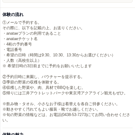
体験の流れ
①メールで予約する。
その際に、以下を記載の上、お送りください。
・anataeプランの利用であること
・anataeチケット名
・4桁の予約番号
・電話番号
・希望の日時（時間は9:30、10:30、13:30からお選びください）
・人数（高校生以上）
※ 希望日時の3日前までに予約をお願いいたします
②予約日時に来園し、バウチャーを提示する。
③季節の野菜の収穫を体験する。
④収穫した野菜や、肉、具材でBBQを楽しむ。
⑤帰りには三井アウトレットパークや東京湾アクアライン観光もぜひ。
※飲み物・タオル、小さなお子様は着替えを各自ご持参ください。
※動きやすく汚れてもよい服装・靴でお越しください。
※旬の野菜の情報などは、お電話(0438-53-7273)にてお問い合わせくださ
い。
体験の魅力