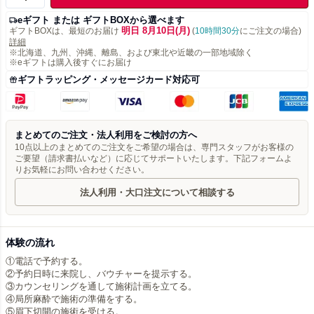
eギフト または ギフトBOXから選べます
明日 8月10日(月)
ギフトBOXは、最短のお届け
(
10時間30分
にご注文の場合)
詳細
※北海道、九州、沖縄、離島、および東北や近畿の一部地域除く
※eギフトは購入後すぐにお届け
ギフトラッピング・メッセージカード対応可
まとめてのご注文・法人利用をご検討の方へ
10点以上のまとめてのご注文をご希望の場合は、専門スタッフがお客様の
ご要望（請求書払いなど）に応じてサポートいたします。下記フォームよ
りお気軽にお問い合わせください。
法人利用・大口注文について相談する
体験の流れ
①電話で予約する。
②予約日時に来院し、バウチャーを提示する。
③カウンセリングを通して施術計画を立てる。
④局所麻酔で施術の準備をする。
⑤眉下切開の施術を受ける。