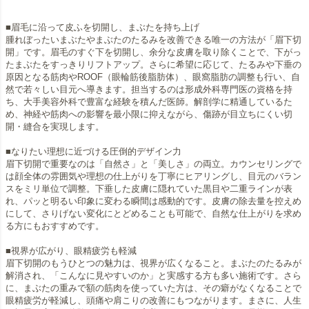
■眉毛に沿って皮ふを切開し、まぶたを持ち上げ
腫れぼったいまぶたやまぶたのたるみを改善できる唯一の方法が「眉下切
開」です。眉毛のすぐ下を切開し、余分な皮膚を取り除くことで、下がっ
たまぶたをすっきりリフトアップ。さらに希望に応じて、たるみや下垂の
原因となる筋肉やROOF（眼輪筋後脂肪体）、眼窩脂肪の調整も行い、自
然で若々しい目元へ導きます。担当するのは形成外科専門医の資格を持
ち、大手美容外科で豊富な経験を積んだ医師。解剖学に精通しているた
め、神経や筋肉への影響を最小限に抑えながら、傷跡が目立ちにくい切
開・縫合を実現します。
■なりたい理想に近づける圧倒的デザイン力
眉下切開で重要なのは「自然さ」と「美しさ」の両立。カウンセリングで
は顔全体の雰囲気や理想の仕上がりを丁寧にヒアリングし、目元のバラン
スをミリ単位で調整。下垂した皮膚に隠れていた黒目や二重ラインが表
れ、パッと明るい印象に変わる瞬間は感動的です。皮膚の除去量を控えめ
にして、さりげない変化にとどめることも可能で、自然な仕上がりを求め
る方にもおすすめです。
■視界が広がり、眼精疲労も軽減
眉下切開のもうひとつの魅力は、視界が広くなること。まぶたのたるみが
解消され、「こんなに見やすいのか」と実感する方も多い施術です。さら
に、まぶたの重みで額の筋肉を使っていた方は、その癖がなくなることで
眼精疲労が軽減し、頭痛や肩こりの改善にもつながります。まさに、人生