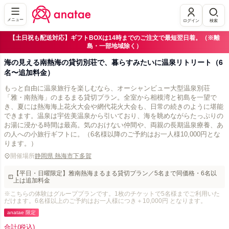
メニュー
ログイン
検索
【土日祝も配送対応】ギフトBOXは14時までのご注文で最短翌日着。（※離
島・一部地域除く）
海の見える南熱海の貸切別荘で、暮らすみたいに温泉リトリート（6
名〜追加料金）
もっと自由に温泉旅行を楽しむなら、オーシャンビュー大型温泉別荘
「雅・南熱海」のまるまる貸切プラン。全室から相模湾と初島を一望で
き、夏には熱海海上花火大会や網代花火大会も、日常の続きのように堪能
できます。温泉は宇佐美温泉から引いており、海を眺めながらたっぷりの
お湯に浸かる時間は最高。気のおけない仲間や、両親の長期温泉療養、あ
の人への小旅行ギフトに。（6名様以降のご予約はお一人様10,000円とな
ります。）
開催場所
静岡県 熱海市下多賀
【平日・日曜限定】雅南熱海まるまる貸切プラン／5名まで同価格・6名以
上は追加料金
※こちらの体験はグループプランです。1枚のチケットで5名様までご利用いた
だけます。6名様以上のご予約はお一人様につき＋10,000円 となります。
anatae 限定
合計
(税込)