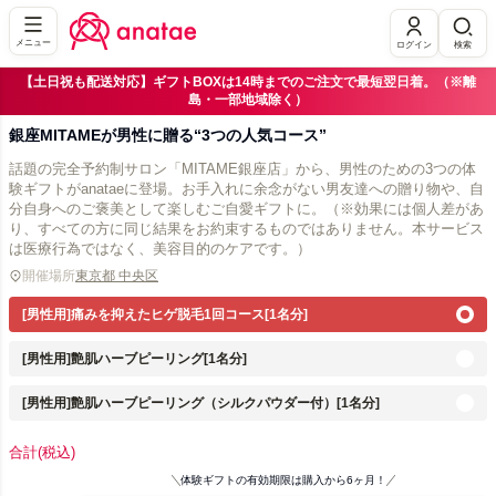
メニュー
ログイン
検索
【土日祝も配送対応】ギフトBOXは14時までのご注文で最短翌日着。（※離
島・一部地域除く）
銀座MITAMEが男性に贈る“3つの人気コース”
話題の完全予約制サロン「MITAME銀座店」から、男性のための3つの体
験ギフトがanataeに登場。お手入れに余念がない男友達への贈り物や、自
分自身へのご褒美として楽しむご自愛ギフトに。（※効果には個人差があ
り、すべての方に同じ結果をお約束するものではありません。本サービス
は医療行為ではなく、美容目的のケアです。）
開催場所
東京都 中央区
[男性用]痛みを抑えたヒゲ脱毛1回コース[1名分]
[男性用]艶肌ハーブピーリング[1名分]
[男性用]艶肌ハーブピーリング（シルクパウダー付）[1名分]
合計
(税込)
体験ギフトの有効期限は購入から6ヶ月！