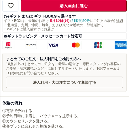
購入画面に進む
eギフト または ギフトBOXから選べます
8月10日(月)
ギフトBOXは、最短のお届け
(
21時間50分
にご注文の場合)
詳細
※北海道、九州、沖縄、離島、および東北や近畿の一部地域除く
※eギフトは購入後すぐにお届け
ギフトラッピング・メッセージカード対応可
まとめてのご注文・法人利用をご検討の方へ
10点以上のまとめてのご注文をご希望の場合は、専門スタッフがお客様の
ご要望（請求書払いなど）に応じてサポートいたします。下記フォームよ
りお気軽にお問い合わせください。
法人利用・大口注文について相談する
体験の流れ
①電話で予約する。
②予約日時に来店し、バウチャーを提示する。
③カウンセリングを受ける。
④各プランに合わせた施術を受ける。