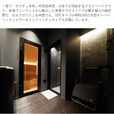
一室で「サウナ→冷却→外気浴休憩」の全てが完結するプライベートサウ
ナ。本場フィンランドから輸入した本格サウナストーブが醸す極上の熱空
間で、セルフロウリュを何度でも。15℃キープの400口径の大型オーバー
ヘッドシャワー＆インフィニティチェアも完備しています。