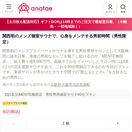
メニュー
ログイン
検索
【土日祝も配送対応】ギフトBOXは14時までのご注文で最短翌日着。（※離
島・一部地域除く）
関西初のメンズ個室サウナで、心身をメンテする男前時間（男性限
定）
関西初のメンズプライベートサウナを擁する男性専用サロンとして大阪梅
田に誕生以来、浪速の男前なセレブを魅了し続けるのが「MENTE梅田
店」。総工費１億5,000万円、高級ホテルをイメージしたサロン内には4室
だけの完全個室サウナがあり、これを80分間独占できるのが今回のプラン
です。美容サロンが手がけたサウナ空間での“贅なるととのい”を大好きな
あの男性に。
利用人数
1名から
開催場所
大阪府 大阪市北区茶屋町
[1名分]MENTE梅田店 男性専用個室サウナ80分プラン
ベストプライス保証
合計
(税込)
-
1
枚
+