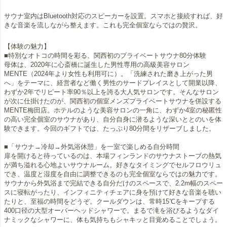
サウナ室内はBluetooth対応のスピーカーを設置。スマホと接続すれば、好
きな音楽を流しながら整えます。これも完全個室ならではの贅沢。
【体験の魅力】
■特別なオトコの時間を彩る、関西初のプライベートサウナ80分体験
母体は、2020年に心斎橋に誕生した男性専用の高級美容サロン
MENTE（2024年より女性も利用可に）。「洗練された磨き上がった男
へ」をテーマに、経営者など働く男性のサードプレイスとして開業以降、
わずか2年でリピート率90％以上を誇る大人気サロンです。そんなサロン
が次に仕掛けたのが、関西初の個室メンズプライベートサウナを併設する
MENTE梅田店。ホテルのような美容サロンの一角に、わずか4室の秘匿性
の高い完全個室のサウナがあり、自分自身に潜るような深いととのいを体
験できます。今回のギフトでは、たっぷり80分間をリザーブしました。
■「サウナ→冷却→外気浴休憩」を一室で楽しめる自分時間
扉を開けると待っているのは、本場フィンランドのサウナストーブの熱気
が満ち溢れる心地よいサウナルーム。好きなタイミングでセルフロウリュ
でき、温度と湿度を自由に調整できるのも完全個室ならではの魅力です。
サウナから外気浴まで完結できる自分だけのスペースで、2.2m幅のスペー
スに寝転がったり、インフィニティチェアに身を預けて好きな音楽を聴い
たりと、至福の時間をどうぞ。クールダウンは、常時15℃をキープする
400口径の大型オーバーヘッドシャワーで。まるで滝を浴びるようなダイ
ナミックなシャワーに、体も気持ちもシャキッと目覚めることでしょう。