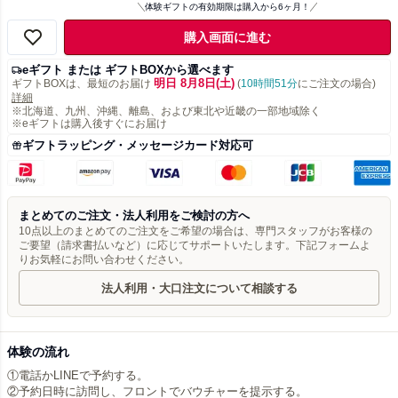
体験ギフトの有効期限は購入から6ヶ月！
購入画面に進む
eギフト または ギフトBOXから選べます
明日 8月8日(土)
ギフトBOXは、最短のお届け
(
10時間51分
にご注文の場合)
詳細
※北海道、九州、沖縄、離島、および東北や近畿の一部地域除く
※eギフトは購入後すぐにお届け
ギフトラッピング・メッセージカード対応可
まとめてのご注文・法人利用をご検討の方へ
10点以上のまとめてのご注文をご希望の場合は、専門スタッフがお客様の
ご要望（請求書払いなど）に応じてサポートいたします。下記フォームよ
りお気軽にお問い合わせください。
法人利用・大口注文について相談する
体験の流れ
①電話かLINEで予約する。
②予約日時に訪問し、フロントでバウチャーを提示する。