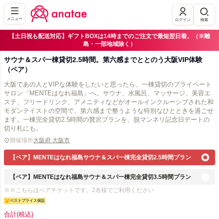
メニュー
ログイン
検索
【土日祝も配送対応】ギフトBOXは14時までのご注文で最短翌日着。（※離
島・一部地域除く）
サウナ＆スパ一棟貸切2.5時間。第六感までととのう大阪VIP体験
（ペア）
大阪であの人とVIPな体験をしたいと思ったら、一棟貸切のプライベート
サロン「MENTEはなれ福島」へ。サウナ、水風呂、マッサージ、美容エ
ステ、フリードリンク、アメニティなどがオールインクルーシブされた和
モダンテイストの空間で、第六感まで整うような特別なひとときを過ごせ
ます。一棟完全貸切2.5時間の贅沢プランを、脱マンネリ記念日デートの
切り札にも。
開催場所
大阪府 大阪市
【ペア】MENTEはなれ福島サウナ＆スパ一棟完全貸切2.5時間プラン
【ペア】MENTEはなれ福島サウナ＆スパ一棟完全貸切3.5時間プラン
※※こちらはペアチケットです。2名様でご利用ください
ベストプライス保証
合計
(税込)