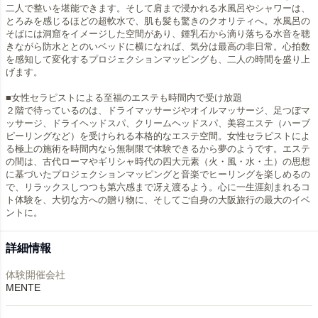
二人で整いを堪能できます。そして肩まで浸かれる水風呂やシャワーは、
とろみを感じるほどの超軟水で、肌も髪も驚きのクオリティへ。水風呂の
そばには洞窟をイメージした空間があり、鍾乳石から滴り落ちる水音を聴
きながら防水ととのいベッドに横になれば、気分は最高の非日常。心拍数
を感知して変化するプロジェクションマッピングも、二人の時間を盛り上
げます。
■女性セラピストによる至福のエステも時間内で受け放題
２階で待っているのは、ドライマッサージやオイルマッサージ、足つぼマ
ッサージ、ドライヘッドスパ、クリームヘッドスパ、美容エステ（ハーブ
ピーリングなど）を受けられる本格的なエステ空間。女性セラピストによ
る極上の施術を時間内なら無制限で体験できるから夢のようです。エステ
の間は、古代ローマやギリシャ時代の四大元素（火・風・水・土）の思想
に基づいたプロジェクションマッピングと音楽でヒーリングを楽しめるの
で、リラックスしつつも第六感まで冴え渡るよう。心に一生涯刻まれるコ
ト体験を、大切な方への贈り物に、そしてご自身の大阪旅行の最大のイベ
ントに。
詳細情報
体験開催会社
MENTE