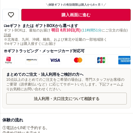
体験ギフトの有効期限は購入から6ヶ月！
購入画面に進む
eギフト または ギフトBOXから選べます
明日 8月10日(月)
ギフトBOXは、最短のお届け
(
11時間51分
にご注文の場合)
詳細
※北海道、九州、沖縄、離島、および東北や近畿の一部地域除く
※eギフトは購入後すぐにお届け
ギフトラッピング・メッセージカード対応可
まとめてのご注文・法人利用をご検討の方へ
10点以上のまとめてのご注文をご希望の場合は、専門スタッフがお客様の
ご要望（請求書払いなど）に応じてサポートいたします。下記フォームよ
りお気軽にお問い合わせください。
法人利用・大口注文について相談する
体験の流れ
①電話かLINEで予約する。