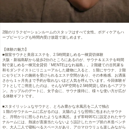
2階のリラクゼーションルームのスタッフはすべて女性。ボディケアもハ
ーブピーリングも時間内受け放題で楽しめます。
【体験の魅力】
■個室サウナと美容エステを、2.5時間楽しめる一棟貸切体験
大阪・新福島駅から徒歩2分のところにあるのが、サウナ＆エステを時間
制で楽しめる一棟完全貸切「MENTEはなれ福島」。２階建ての古民家を
和モダンテイストにリニューアルした建物に入ると、１階にサウナ、２階
にセラピストの施術を受けられるエステ空間があり、その本格感、お洒落
さから１ヶ月先まで予約が取れないほど人気を呼んでいます。今回体験ギ
フトとしてご用意したのは、そんなVIP空間を2.5時間貸し切れるペアプラ
ン。カップルのデートに、女子会に、サウナ接待に、様々な使い方が広が
る体験ギフトです。
■スタイリッシュなサウナと、とろみ豊かな水風呂を二人で独占
１階のサウナルームに広がるのは、太陽のような照明に包まれたサウナ
と、月明かりに照らされたような水風呂。まず常時95℃に設定されたサウ
ナルームには、熱波が直接当たらないよう設計したカーブ状の木造ベンチ
や、大人二人で寝転べるスペースがあり、アロマロウリュも楽しみながら