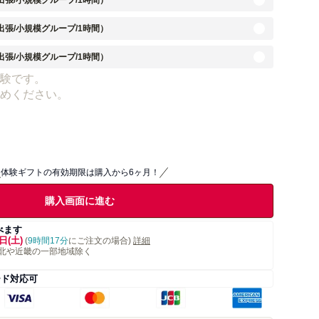
出張/小規模グループ/1時間）
出張/小規模グループ/1時間）
出張/小規模グループ/1時間）
験です。
めください。
体験ギフトの有効期限は購入から6ヶ月！
購入画面に進む
べます
日(土)
(
9時間17分
にご注文の場合)
詳細
北や近畿の一部地域除く
ード対応可