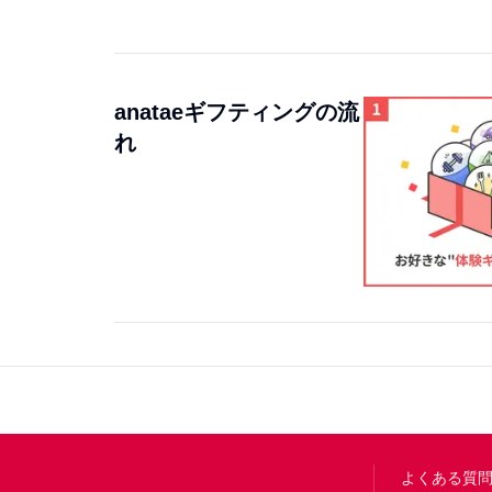
anataeギフティングの流
れ
Footer
よくある質