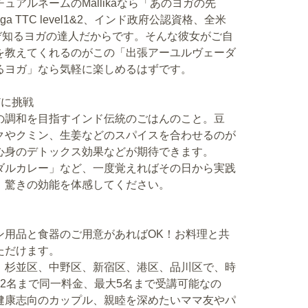
アルネームのMallikaなら「あのヨガの先
ga TTC level1&2、インド政府公認資格、全米
人ぞ知るヨガの達人だからです。そんな彼女がご自
を教えてくれるのがこの「出張アーユルヴェーダ
るヨガ」なら気軽に楽しめるはずです。
どに挑戦
の調和を目指すインド伝統のごはんのこと。豆
クやクミン、生姜などのスパイスを合わせるのが
心身のデトックス効果などが期待できます。
ダルカレー」など、一度覚えればその日から実践
、驚きの効能を体感してください。
ン用品と食器のご用意があればOK！お料理と共
ただけます。
、杉並区、中野区、新宿区、港区、品川区で、時
時間。2名まで同一料金、最大5名まで受講可能なの
健康志向のカップル、親睦を深めたいママ友やパ