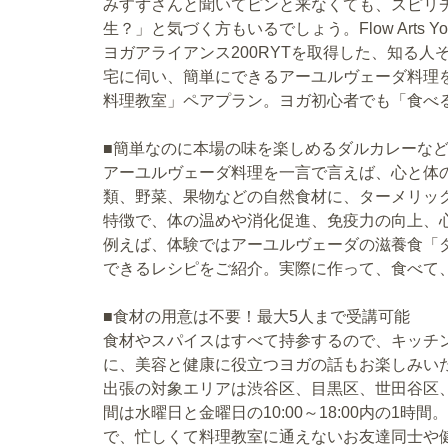
みすずさんと聞いてピンと来なくても、スピリチュ
生？」と気づく方もいるでしょう。Flow Arts Yo
ヨガアライアンス200RYTを取得した、知る
宅に伺い、簡単にできるアーユルヴェーダ料理
料理教室」ペアプラン。ヨガ初心者でも「食べ
■簡単なのに本場の味を楽しめるダルカレーな
アーユルヴェーダ料理を一言で言えば、心と体
類、野菜、果物などの自然食材に、ターメリッ
特徴で、体の温めや消化促進、免疫力の向上、
例えば、体験ではアーユルヴェーダの滋養食「
できるレシピをご紹介。実際に作って、食べて
■食材の用意は不要！最大5人まで受講可能
食材やスパイスはすべて持参するので、キッチ
に、美容と健康に役立つヨガの話もお楽しみい
出張の対象エリアは渋谷区、目黒区、世田谷区
間は水曜日と金曜日の10:00～18:00内の1
で、忙しくて料理教室に通えないお友達同士や