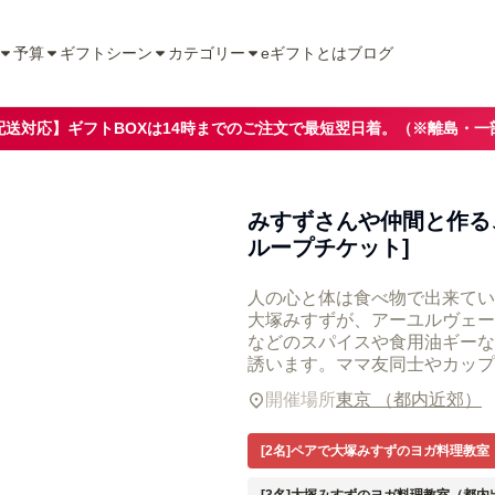
予算
ギフトシーン
カテゴリー
eギフトとは
ブログ
配送対応】ギフトBOXは14時までのご注文で最短翌日着。（※離島・一
みすずさんや仲間と作る
ループチケット]
人の心と体は食べ物で出来てい
大塚みすずが、アーユルヴェー
などのスパイスや食用油ギーな
誘います。ママ友同士やカップ
開催場所
東京 （都内近郊）
[2名]ペアで大塚みすずのヨガ料理教室