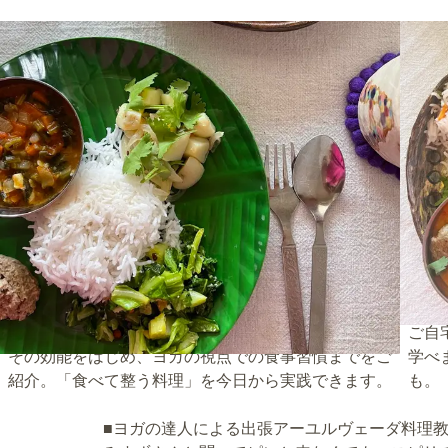
アーユルヴェーダ料理で用いられる様々なスパイスと
ご自
その効能をはじめ、ヨガの視点での食事習慣までをご
学べ
紹介。「食べて整う料理」を今日から実践できます。
も。
■ヨガの達人による出張アーユルヴェーダ料理