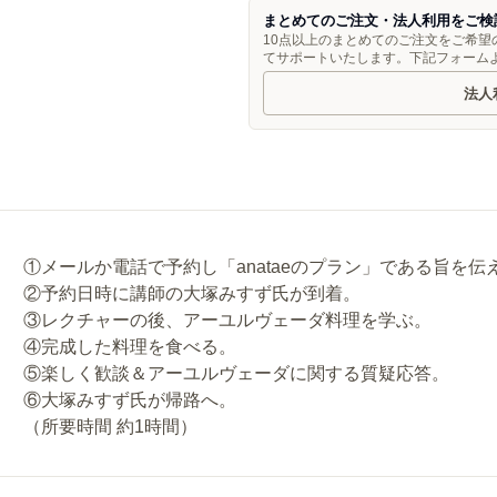
まとめてのご注文・法人利用をご検
10点以上のまとめてのご注文をご希
てサポートいたします。下記フォーム
法人
①メールか電話で予約し「anataeのプラン」である旨を伝
②予約日時に講師の大塚みすず氏が到着。
③レクチャーの後、アーユルヴェーダ料理を学ぶ。
④完成した料理を食べる。
⑤楽しく歓談＆アーユルヴェーダに関する質疑応答。
⑥大塚みすず氏が帰路へ。
（所要時間 約1時間）