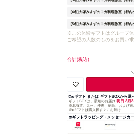
[3名]大塚みすずのヨガ料理教室（都内
[4名]大塚みすずのヨガ料理教室（都内
[5名]大塚みすずのヨガ料理教室（都内
※この体験ギフトはグループ体
ご希望の人数のものをお買い求
合計
(税込)
eギフト または ギフトBOXから選
明日 8月8
ギフトBOXは、最短のお届け
※北海道、九州、沖縄、離島、および東
※eギフトは購入後すぐにお届け
ギフトラッピング・メッセージカ