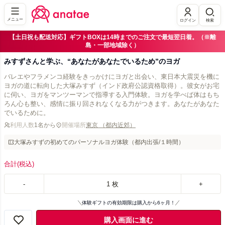
メニュー
ログイン
検索
【土日祝も配送対応】ギフトBOXは14時までのご注文で最短翌日着。（※離
島・一部地域除く）
みすずさんと学ぶ、“あなたがあなたでいるため”のヨガ
バレエやフラメンコ経験をきっかけにヨガと出会い、東日本大震災を機に
ヨガの道に転向した大塚みすず（インド政府公認資格取得）。彼女がお宅
に伺い、ヨガをマンツーマンで指導する入門体験。ヨガを学べば体はもち
ろん心も整い、感情に振り回されなくなる力がつきます。あなたがあなた
でいるために。
利用人数
1名から
開催場所
東京 （都内近郊）
大塚みすずの初めてのパーソナルヨガ体験（都内出張/１時間）
合計
(税込)
-
1
枚
+
体験ギフトの有効期限は購入から6ヶ月！
購入画面に進む