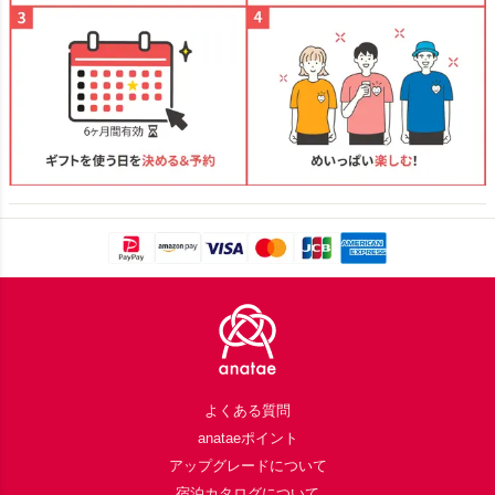
Footer
よくある質問
anataeポイント
アップグレードについて
宿泊カタログについて