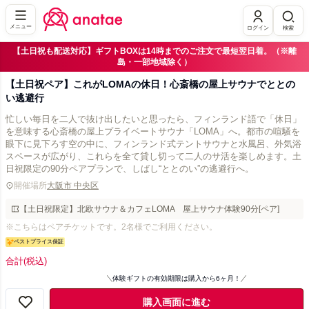
メニュー
ログイン
検索
【土日祝も配送対応】ギフトBOXは14時までのご注文で最短翌日着。（※離
島・一部地域除く）
【土日祝ペア】これがLOMAの休日！心斎橋の屋上サウナでととの
い逃避行
忙しい毎日を二人で抜け出したいと思ったら、フィンランド語で「休日」
を意味する心斎橋の屋上プライベートサウナ「LOMA」へ。都市の喧騒を
眼下に見下ろす空の中に、フィンランド式テントサウナと水風呂、外気浴
スペースが広がり、これらを全て貸し切って二人のサ活を楽しめます。土
日祝限定の90分ペアプランで、しばし“ととのい”の逃避行へ。
開催場所
大阪市 中央区
【土日祝限定】北欧サウナ＆カフェLOMA 屋上サウナ体験90分[ペア]
※こちらはペアチケットです。2名様でご利用ください。
ベストプライス保証
合計
(税込)
体験ギフトの有効期限は購入から6ヶ月！
購入画面に進む