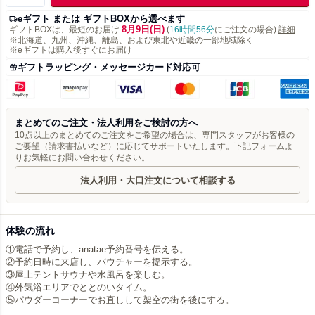
eギフト または ギフトBOXから選べます
8月9日(日)
ギフトBOXは、最短のお届け
(
16時間56分
にご注文の場合)
詳細
※北海道、九州、沖縄、離島、および東北や近畿の一部地域除く
※eギフトは購入後すぐにお届け
ギフトラッピング・メッセージカード対応可
まとめてのご注文・法人利用をご検討の方へ
10点以上のまとめてのご注文をご希望の場合は、専門スタッフがお客様の
ご要望（請求書払いなど）に応じてサポートいたします。下記フォームよ
りお気軽にお問い合わせください。
法人利用・大口注文について相談する
体験の流れ
①電話で予約し、anatae予約番号を伝える。
②予約日時に来店し、バウチャーを提示する。
③屋上テントサウナや水風呂を楽しむ。
④外気浴エリアでととのいタイム。