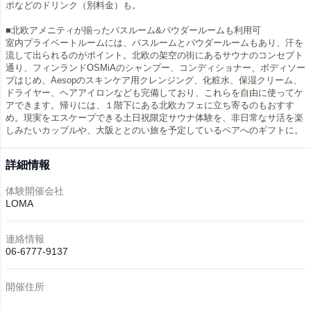
ポなどのドリンク（別料金）も。
■北欧アメニティが揃ったバスルーム&パウダールームも利用可
室内プライベートルームには、バスルームとパウダールームもあり、汗を
流して出られるのがポイント。北欧の架空の街にあるサウナのコンセプト
通り、フィンランドOSMiAのシャンプー、コンディショナー、ボディソー
プはじめ、Aesopのスキンケア用クレンジング、化粧水、保湿クリーム、
ドライヤー、ヘアアイロンなども完備しており、これらを自由に使ってケ
アできます。帰りには、１階下にある北欧カフェに立ち寄るのもおすす
め。現実をエスケープできる土日祝限定サウナ体験を、非日常なサ活を楽
しみたいカップルや、大阪ととのい旅を予定しているペアへのギフトに。
詳細情報
体験開催会社
LOMA
連絡情報
06-6777-9137
開催住所