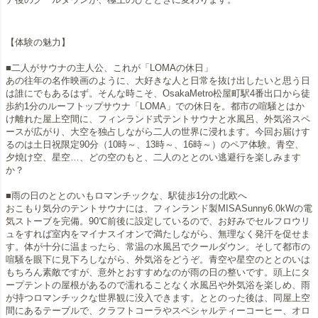
【体験の魅力】
■二人がサウナの主人公、これが「LOMAの休日」
あの往年の名作映画のように、大好きな人と日常を抜け出したいと思う日
は誰にでもあるはず。そんな時こそ、OsakaMetro松屋町駅4番出口から徒
歩約1分のルーフトップサウナ「LOMA」での休日を。都市の喧騒とはか
け離れた屋上空間に、フィンランド式テントサウナと水風呂、外気浴スペ
ースが広がり、大空を独占しながら二人の世界に浸れます。今回お届けす
るのは土日祝限定90分（10時～、13時～、16時～）のペア体験。青空、
夕焼け空、星空…、どの空のもと、二人のととのい逃避行を楽しみます
か？
■雨の日のととのいもロマンチックな、駅徒歩1分の北欧へ
おこもり気分のテントサウナには、フィンランド製MISASunny6.0kWの電
気ストーブを完備。90℃前後に設定しているので、お好みでセルフロウリ
ュをすれば室内をマイナスイオンで満たしながら、無理なく発汗を促せま
す。体が十分に温まったら、常温の水風呂でクールダウン。そして都市の
喧騒を眼下に見下ろしながら、外気浴をどうぞ。青空や星空のととのいは
もちろん素敵ですが、意外とおすすめなのが雨の日の整いです。頭上にタ
ープテントの屋根があるので濡れることなく水風呂や外気浴を楽しめ、雨
が持つロマンチックな世界観に没入できます。ととのった後は、同屋上空
間にあるテーブルで、クラフトコーラやスペシャルティーコーヒー、オロ