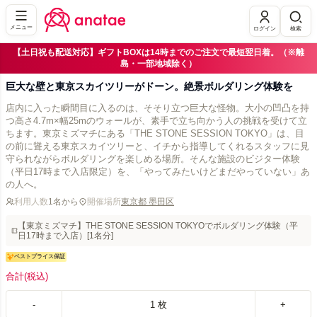
メニュー
ログイン
検索
【土日祝も配送対応】ギフトBOXは14時までのご注文で最短翌日着。（※離
島・一部地域除く）
巨大な壁と東京スカイツリーがドーン。絶景ボルダリング体験を
店内に入った瞬間目に入るのは、そそり立つ巨大な怪物。大小の凹凸を持
つ高さ4.7m×幅25mのウォールが、素手で立ち向かう人の挑戦を受けて立
ちます。東京ミズマチにある「THE STONE SESSION TOKYO」は、目
の前に聳える東京スカイツリーと、イチから指導してくれるスタッフに見
守られながらボルダリングを楽しめる場所。そんな施設のビジター体験
（平日17時まで入店限定）を、「やってみたいけどまだやっていない」あ
の人へ。
利用人数
1名から
開催場所
東京都 墨田区
【東京ミズマチ】THE STONE SESSION TOKYOでボルダリング体験（平
日17時まで入店）[1名分]
ベストプライス保証
合計
(税込)
-
1
枚
+