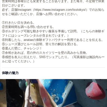
営業時間は各曜日とも変更することがあります。また毎月、不定期で休業
日がございます。
必ず、店舗Instagram（https://www.instagram.com/tsstokyo/）でのお知ら
せをご確認いただくか、店舗へお問い合わせください。
①行きたい日を決める。
②営業時間を調べる/問い合わせする。
③ボルダリング可能な動きやすい服装を準備して訪問。（こちらの体験ギ
フトにはシューズレンタルが含まれています。）
④到着したら、anataeの体験ギフトバウチャー利用であることを伝える。
⑤シューズ選びとルール説明、登り方の解説を受ける。
⑥選んだ壁に、チャレンジ！
⑦余裕があれば、窓の外のスカイツリーを壁の高みから見物。
⑧感想を友人に伝えたり、SNSでシェアしたり。（写真撮影は施設内ルー
ルに従ってください。）
体験の魅力