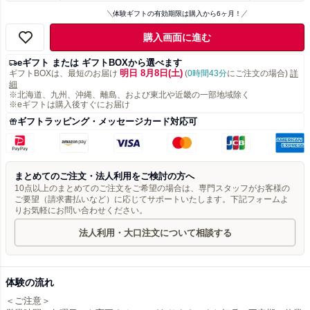
体験ギフトの有効期限は購入から6ヶ月！
購入画面に進む
eギフト または ギフトBOXから選べます
明日 8月8日(土)
ギフトBOXは、最短のお届け
(
0時間43分
にご注文の場合)
詳
細
※北海道、九州、沖縄、離島、および東北や近畿の一部地域除く
※eギフトは購入後すぐにお届け
ギフトラッピング・メッセージカード対応可
まとめてのご注文・法人利用をご検討の方へ
10点以上のまとめてのご注文をご希望の場合は、専門スタッフがお客様の
ご要望（請求書払いなど）に応じてサポートいたします。下記フォームよ
りお気軽にお問い合わせください。
法人利用・大口注文について相談する
体験の流れ
＜ご注意＞