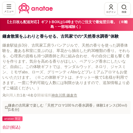
メニュー
ログイン
検索
【土日祝も配送対応】ギフトBOXは14時までのご注文で最短翌日着。（※離
島・一部地域除く）
鎌倉散策をふわりと香らせる、古民家での“天然香水調香”体験
鎌倉駅徒歩3分、古民家工房ラパンアジルで、天然の香りを使った調香体
験を。趣ある和室に並ぶのは、草花から抽出した約30種類の香り。それら
を、心理系の資格も持つ調香師と共に組み合わせ、今の自分に最も響く香
りを作ります。気分を高める香りがほしい、ペアリング香水にしたいな
ど、自由に。この体験ギフトでは、サンダルウッド、ネロリ、ジャスミ
ン、ミモザabs、ローズ、グリーンティAbsなどプレミアムアロマもお使
いいただけます。（※この体験ギフトは、チケット一枚で1名様が利用で
きます。一度に予約可能な人数には制限がありますので、追加情報より必
ずご確認ください。）
利用人数
1名~4名
開催場所
神奈川県 鎌倉市
鎌倉の古民家で楽しむ「天然アロマ100％の香水調香」体験1オンス(30ｍl)
[1名分]
anatae 限定
合計
(税込)