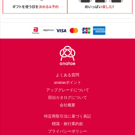
Footer
よくある質問
anataeポイント
アップグレードについて
宿泊カタログについて
会社概要
特定商取引法に基づく表記
標識・旅行業約款
プライバシーポリシー