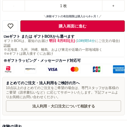
-
1
枚
+
体験ギフトの有効期限は購入から6ヶ月！
購入画面に進む
eギフト または ギフトBOXから選べます
明日 8月8日(土)
ギフトBOXは、最短のお届け
(
10時間54分
にご注文の場合)
詳細
※北海道、九州、沖縄、離島、および東北や近畿の一部地域除く
※eギフトは購入後すぐにお届け
ギフトラッピング・メッセージカード対応可
まとめてのご注文・法人利用をご検討の方へ
10点以上のまとめてのご注文をご希望の場合は、専門スタッフがお客様の
ご要望（請求書払いなど）に応じてサポートいたします。下記フォームよ
りお気軽にお問い合わせください。
法人利用・大口注文について相談する
体験の流れ