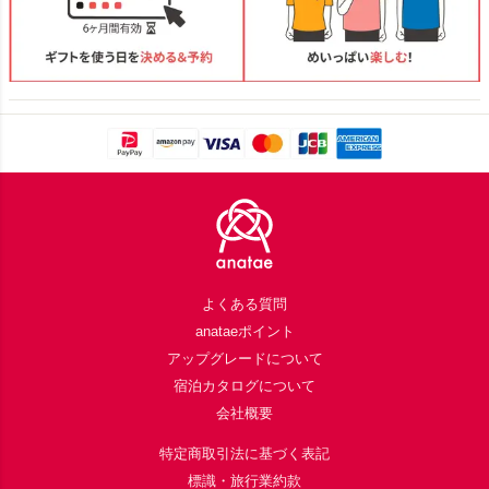
Footer
よくある質問
anataeポイント
アップグレードについて
宿泊カタログについて
会社概要
特定商取引法に基づく表記
標識・旅行業約款