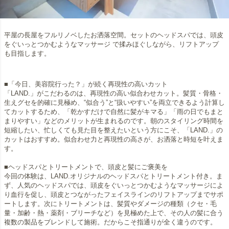
平屋の長屋をフルリノベしたお洒落空間。セットのヘッドスパでは、頭皮
をぐいっとつかむようなマッサージ で揉みほぐしながら、リフトアップ
も目指します。
■「今日、美容院行った？」が続く再現性の高いカット
「LAND.」がこだわるのは、再現性の高い似合わせカット。髪質・骨格・
生えグセを的確に見極め、“似合う”と“扱いやすい”を両立できるよう計算し
てカットするため、「乾かすだけで自然に髪がキマる」「雨の日でもまと
まりやすい」などのメリットが生まれるのです。朝のスタイリング時間を
短縮したい、忙しくても見た目を整えたいという方にこそ、「LAND.」の
カットはおすすめ。似合わせ力と再現性の高さが、お洒落と時短を叶えま
す。
■ヘッドスパとトリートメントで、頭皮と髪にご褒美を
今回の体験は、LAND.オリジナルのヘッドスパとトリートメント付き。ま
ず、人気のヘッドスパでは、頭皮をぐいっとつかむようなマッサージによ
り血行を促し、頭皮とつながったフェイスラインのリフトアップまでサポ
ートします。次にトリートメントは、髪質やダメージの種類（クセ・毛
量・加齢・熱・薬剤・ブリーチなど）を見極めた上で、その人の髪に合う
複数の製品をブレンドして施術。だからこそ指通りが全く違うのです。