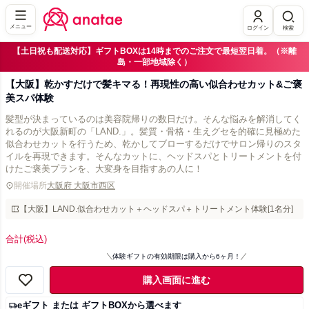
メニュー
ログイン
検索
【土日祝も配送対応】ギフトBOXは14時までのご注文で最短翌日着。（※離
島・一部地域除く）
【大阪】乾かすだけで髪キマる！再現性の高い似合わせカット&ご褒
美スパ体験
髪型が決まっているのは美容院帰りの数日だけ。そんな悩みを解消してく
れるのが大阪新町の「LAND.」。髪質・骨格・生えグセを的確に見極めた
似合わせカットを行うため、乾かしてブローするだけでサロン帰りのスタ
イルを再現できます。そんなカットに、ヘッドスパとトリートメントを付
けたご褒美プランを、大変身を目指すあの人に！
開催場所
大阪府 大阪市西区
【大阪】LAND.似合わせカット＋ヘッドスパ＋トリートメント体験[1名分]
合計
(税込)
体験ギフトの有効期限は購入から6ヶ月！
購入画面に進む
eギフト または ギフトBOXから選べます