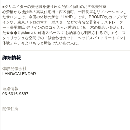
■クリエイターの美意識を盛り込んだ西区新町のお洒落美容室
心斎橋から徒歩圏の高級住宅街・西区新町。一軒長屋をリノベーションし
たサロンこそ、今回の体験の舞台「LAND.」です。PRONTOのカップデザ
インや、東京メトロのマナーポスターなどで有名な著名イラストレータ
ー・長場雄氏 デザインのロゴが入った暖簾はじめ、木の風合いを活かし
た���井高5m近い施術スペース にお洒落心も刺激されるでしょう。ス
タイリッシュな空間での「似合わせカット＋ヘッドスパ＋トリートメント
体験」を、今よりもっと垢抜けたいあの人に。
詳細情報
体験開催会社
LAND/CALENDAR
連絡情報
06-6616-9397
開催住所