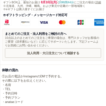
8月10日(月)
ギフトBOXは、最短のお届け
(
20時間44分
にご注文の場合)
詳細
※北海道、九州、沖縄、離島、および東北や近畿の一部地域除く
※eギフトは購入後すぐにお届け
ギフトラッピング・メッセージカード対応可
まとめてのご注文・法人利用をご検討の方へ
10点以上のまとめてのご注文をご希望の場合は、専門スタッフがお客様の
ご要望（請求書払いなど）に応じてサポートいたします。下記フォームよ
りお気軽にお問い合わせください。
法人利用・大口注文について相談する
体験の流れ
①お店の電話かInstagramのDMで予約する。
その際に以下をお伝えください。
・名前
・TEL
・予約日時
・予約プラン
・anataeコード