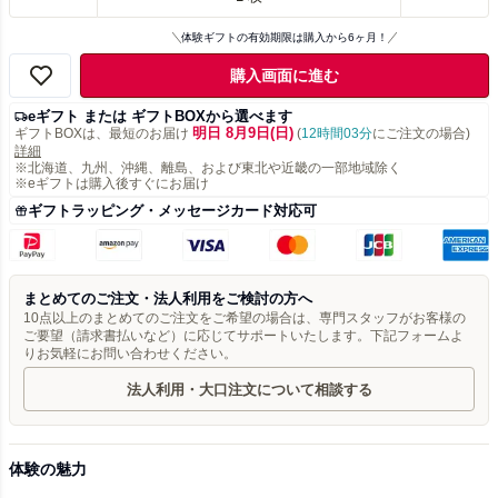
体験ギフトの有効期限は購入から6ヶ月！
購入画面に進む
eギフト または ギフトBOXから選べます
明日 8月9日(日)
ギフトBOXは、最短のお届け
(
12時間03分
にご注文の場合)
詳細
※北海道、九州、沖縄、離島、および東北や近畿の一部地域除く
※eギフトは購入後すぐにお届け
ギフトラッピング・メッセージカード対応可
まとめてのご注文・法人利用をご検討の方へ
10点以上のまとめてのご注文をご希望の場合は、専門スタッフがお客様の
ご要望（請求書払いなど）に応じてサポートいたします。下記フォームよ
りお気軽にお問い合わせください。
法人利用・大口注文について相談する
体験の魅力