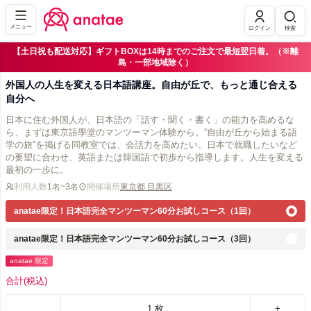
メニュー
ログイン
検索
【土日祝も配送対応】ギフトBOXは14時までのご注文で最短翌日着。（※離
島・一部地域除く）
外国人の人生を変える日本語講座。自由が丘で、もっと通じ合える
自分へ
日本に住む外国人が、日本語の「話す・聞く・書く」の能力を高めるな
ら、まずは東京語學堂のマンツーマン体験から。“自由が丘から始まる語
学の旅”を掲げる同教室では、会話力を高めたい、日本で就職したいなど
の要望に合わせ、英語または韓国語で初歩から指導します。人生を変える
最初の一歩に。
利用人数
1名~3名
開催場所
東京都 目黒区
anatae限定！日本語完全マンツーマン60分お試しコース（1回）
anatae限定！日本語完全マンツーマン60分お試しコース（3回）
anatae 限定
合計
(税込)
-
1
枚
+